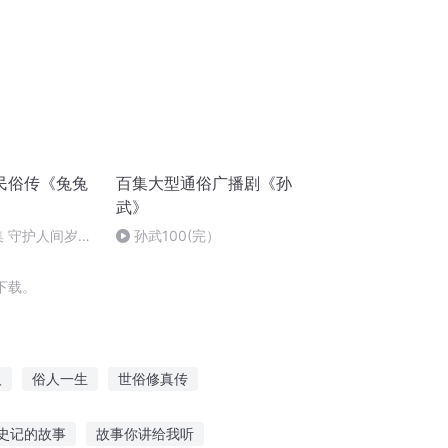
民俗传《兔兔
百集大型通俗广播剧《孙
武》
集 守护人间岁岁
孙武100(完）
下载。
人
俗人一生
世俗修真传
上
俗人三十
重生之我就是俗人
史记的故事
故事你讲给我听