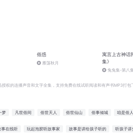
俗惑
寓言上古神话
集》
雁荡秋月
兔兔集-第八
安 第6集
品授权的连播声音和文字全集，支持免费在线试听阅读和有声书MP3打包
一梦
凡世俗间
俗世天人
俗世仙山
俗事倾城
咱是俗
世俗公子
还俗后我超强
世间俗人
俗世山海经
凡俗之
故事在线听
玩起泡胶听故事家
故事是讲给孩子听的
听孩子讲