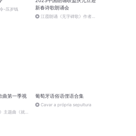
令
2023中国朗诵联盟庆元旦迎
新春诗歌朗诵会
令-压岁钱
江霞朗诵《无字碑歌》作者：
静水流深
歌曲第一季视
葡萄牙语俗语俚语合集
Cavar a própria sepultura
》主题曲《就是