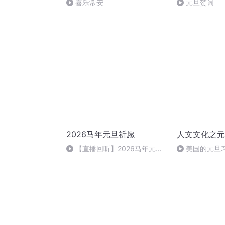
喜乐常安
元旦贺词
2026马年元旦祈愿
人文文化之元
【直播回听】2026马年元旦
美国的元旦
祈愿