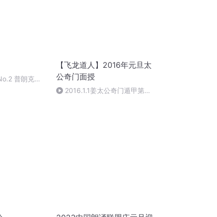
【飞龙道人】2016年元旦太
公奇门面授
No.2 普朗克曲
2016.1.1姜太公奇门遁甲第一
集