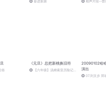
奋进新旅
相声片段--曾
旦
《元旦》总把新桃换旧符
20090102
演出
习俗
【六年级】汤姆索亚历险记
（节选）
07.刘文步 