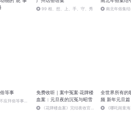
动物的“屁”事
广州话俗语集
南北年俗集结
播
99 相、想、上、手、守、秀
南北年俗集结
俗等事
免费收听｜案中冤案·花牌楼
全世界所有的
血案：元旦夜的沉冤与昭雪
频 新年元旦篇
门不应拜俗等事六
《花牌楼血案》完结夜收官，
《哪吒闹童海
案中冤案终落幕！
哪吒》