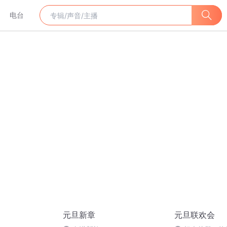
电台
元旦新章
元旦联欢会