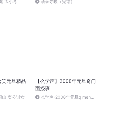
健 孟小冬
踏春寻暖（完结）
哈哈笑元旦精品
【么学声】2008年元旦奇门
面授班
郑福山 窦公训女
么学声-2008年元旦qimen面
授班录像-47