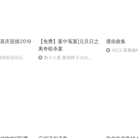
喜庆迎接2019
【免费】案中冤案|元旦日之
通俗曲集
离奇暗杀案
10C2 新事曲
全曲
播间对话马云
第十八章 案情终于大白
（三）