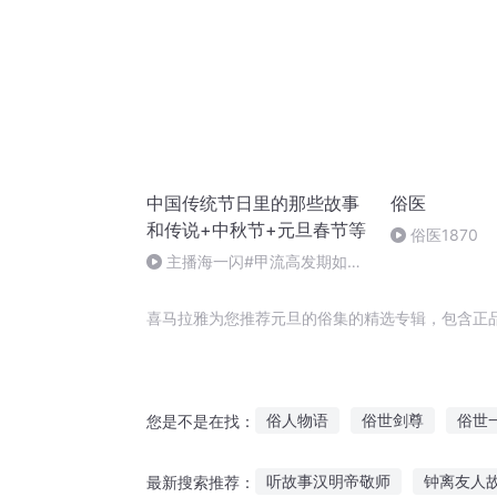
中国传统节日里的那些故事
俗医
和传说+中秋节+元旦春节等
俗医1870
主播海一闪#甲流高发期如何
做好防护+热词+奥司他韦
喜马拉雅为您推荐元旦的俗集的精选专辑，包含正
俗人物语
俗世剑尊
俗世
您是不是在找：
大罗金仙俗世游
我也俗一把
听故事汉明帝敬师
钟离友人
最新搜索推荐：