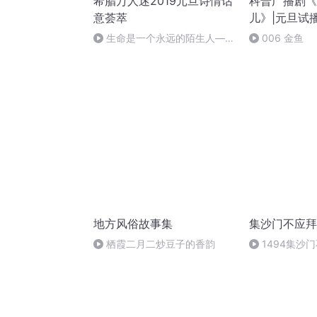
希腊万人迷2019元旦诗情话
科普广播剧《
意荟萃
儿》|元旦试
生命是一个永远的陌生人——
006 金鱼
作者：顾瑞荣，朗读：顾瑞荣
地方风俗故事集
集沙门不应拜
栖霞二月二炒豆子的香韵
1494集沙
卷007-004