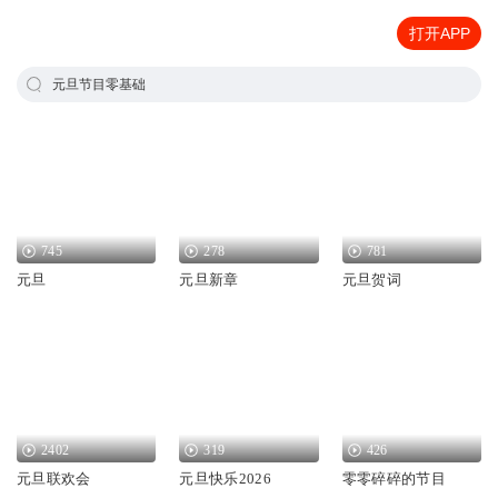
打开APP
元旦节目零基础
745
278
781
元旦
元旦新章
元旦贺词
2402
319
426
元旦联欢会
元旦快乐2026
零零碎碎的节目