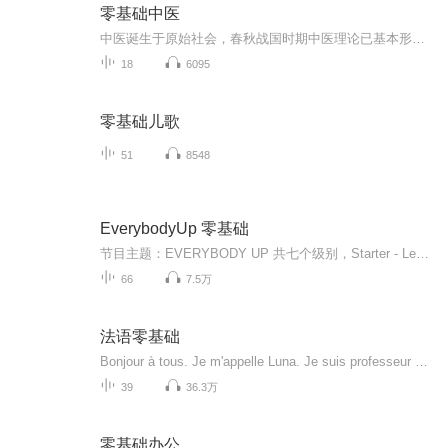
零基础中医
中医诞生于原始社会，春秋战国时期中医理论已基本形成，之后历代均有总结发展。除此之外对汉字文化圈国家影响深远，如日本医学、韩国韩医学、朝鲜高丽医学、越南东医学等都是以中医为基础发展起来的。免费获取全套的视频版课程等学习资源，请关注公Z号：南...
18
6095
零基础儿歌
51
8548
EverybodyUp 零基础
节目主题：EVERYBODY UP 共七个级别，Starter - Level 6， 本专辑为Level 1， Starter Level 也已完成录制，欢迎关注订阅。适合谁听：适合6-12 岁零基础英语启蒙本册水平：Pre-A1的零基础儿童（建议6岁前）英语类型：美式英语出版社：牛津大学出版社所获奖...
66
7.5万
法语零基础
Bonjour à tous. Je m'appelle Luna. Je suis professeur de français à Shanghaï.Enchantée. 大家好，先自我介绍一下，我是法语老师Luna。我的口号是：法语很简单，一学就知道。本专辑是从教六年的我的心血所在，是帮助大家轻松学习法语的首次网络尝试。每天五分钟，一年变学霸。版权声明：讲者在本产品上发表的全部原创内容（包括但不限于文字音频图片等）著作权均归讲者本人所有。未经讲者授权许可，听众...
39
36.3万
零基础办公