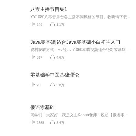
八零主播节目集1
YY1080八零音乐台各主播不同风格的节目。收听请下载YY语音，进入频道1080，即可在直播间收听现场节目。 YY1080音乐互动平台，微信公众号：NJ1080、应聘群：9331919、新浪微博http://weibo.com/yy1080
149
1.1万
Java零基础|适合Java零基础小白初学入门
资料获取方式：+v号java1060本套视频适合绝对零基础的小白学习，课程内容细度前无古人，每个知识点以“掰开了揉碎了”的方式讲解，本视频基于JDK最新版本13进行讲解，主要包括Java核心语法、Java程序运行内存分析、Java面向对象等内容。虽然本视频是专门为...
317
4.6万
零基础学中医基础理论
20
5.8万
俄语零基础
同学们！大家好！我是文山Клава老师！说起【俄语零基础】很多同学一些认定自己超级的有发言权。很多同学甚至无邪地认为，我会几个【字母拼读】我就已经掌握了俄语的半壁江山。追问其根本，是因为英语不就是难在音标吗？音标okk，前途皆是坦途。拜托，...
1858
8.4万