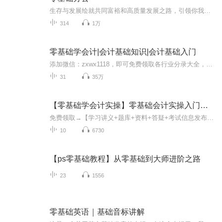
生存与发展绘就共同富裕和高质量发展之路，引领你我他的明天，心中有光自会黎明，觉醒之基相信未来，珍爱生命健康安全。
314
1万
零基础学会计|会计基础知识|会计基础入门
添加微信：zxwx1118，即可免费领取各行业分录大全，会计做账流程，发票操作手册，代理记账资料，出纳岗位操作手册，财务软件安装包等，干货满满的实操资料包，帮你快速提高实操技能...
31
35万
【零基础学会计实操】零基础会计实操入门课程
免费领取→【学习讲义+题库+资料+答疑+考试信息发布加QQ群：732534291 VX公众号搜索之了课堂初级会计→输入初级激活码65323356即可领取全套免费课...
10
6730
【ps零基础教程】从零基础到大师进阶之路
23
1556
零基础英语｜基础音标讲解