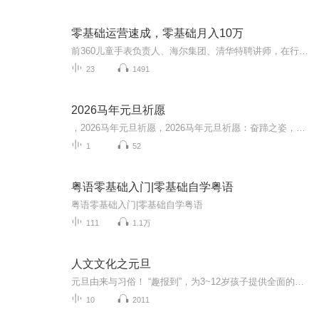
零基础运营速成，零基础月入10万
前360儿童手表负责人、海尔集团、清华特聘讲师，在行新媒体领域最高分数专家朱少锋，浓缩多年运营经验，迅速帮助运营人掌握全套实操技能和构建完整运营体系，让你的运营效果看得见。没有门槛，只有干货！ ...
23
1491
2026马年元旦祈愿
，2026马年元旦祈愿，2026马年元旦祈愿：奋蹄之姿，赴时代之约我祈愿，2026年的中国 山河锦绣，繁荣昌盛。我祈愿，2026年的每个奋斗者，都能策马扬鞭，不负韶华。我祈愿，2026年的情感世界，温暖纯粹 情谊绵长。我祈愿，，2026年的我们，心怀热爱，向阳而...
1
52
粤语零基础入门|零基础自学粤语
粤语零基础入门|零基础自学粤语
111
1.1万
人文文化之元旦
元旦由来与习俗！ “趣报到”，为3~12岁孩子提供全面的通识知识系列课程。让孩子广泛接触通识教育，掌握更全面的天文，历史，地理，艺术，生活及科普知识。找到兴趣，快乐成长！...
10
2011