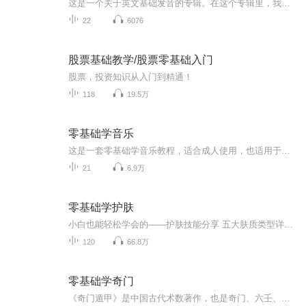
这是一个关于英文基础发音的专辑。在这个专辑里，我们将一起学习基础音标，从而纠正发音。关于发音，已经有很多书籍和课程，都是非常好的学习资料。这个专辑不会重复其他老师们的教学成果，而是换了一个角度。我们将一起深入解析气息的运动和发音部位的震动来剖析声音如何在口腔中产生。元音的发音，引入了歌唱理论中的共鸣理论，将元音分为高音中音和低音。辅音的发音，强调了从嘴唇到声门各个部位与声波的互动。帮助大家从原理上理解发音。从而说好英语。我发现英文发音标准的人，普通话也说的...
22
6076
股票基础教学/股票零基础入门
股票，投资知识从入门到精通！
118
19.5万
零基础学音乐
这是一套零基础学音乐教程，适合成人使用，也适用于家长带着孩子使用。完成此套教材的学习，您将具备以下几种能力：认识五线谱、能打拍唱谱、掌握钢琴的基本演奏方法、弹唱十几首歌曲。
21
6.9万
零基础学护肤
小白也能轻松学会的——护肤技能分享 五大肤质类型详解：中性肌肤、油性肌肤、混合型肌肤、敏感性肌肤、干性肌肤 五大问题肌肤剖析：痘痘肌肤、敏感肌肤、黑头毛孔、斑点暗沉、皱纹衰老 正确肌肤护理方式 从理论到实践 呵护你的肌肤
120
66.8万
零基础学奇门
《奇门遁甲》是中国古代术数著作，也是奇门、六壬、太乙三大秘宝中的第一大秘术，为三式之首，最有理法。《奇门遁甲》最初创立时，共有四千三百二十局，风后改良为一千零八十局。由此可见《奇门遁甲》是中国古代很多代人共同研究的结果，它包含有天文学、...