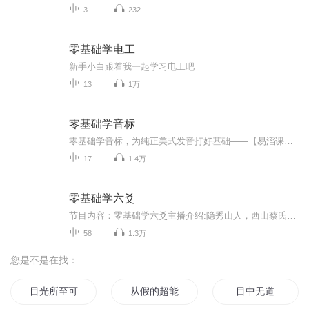
3
232
零基础学电工
新手小白跟着我一起学习电工吧
13
1万
零基础学音标
零基础学音标，为纯正美式发音打好基础——【易滔课英语出品】
17
1.4万
零基础学六爻
节目内容：零基础学六爻主播介绍:隐秀山人，西山蔡氏易学第二十五代传人适合人群:六爻预测爱好者，传统文化爱好者你将收获:学会命理以知人，学会六爻以知事
58
1.3万
您是不是在找：
目光所至可有妖
从假的超能力节目开始
目中无道