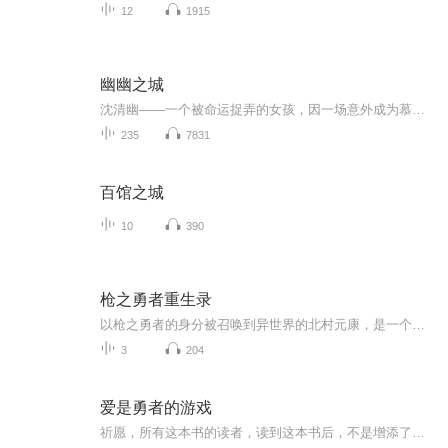
12
1915
幽幽之城
沈清幽——一个被命运捉弄的女孩，因一场意外成为慕司城的地下情人。她不仅要面对校园里的流言蜚语，还要承受慕司城对她的冷漠与折磨。在这场爱与恨的纠葛中，沈清幽将如何抉择？
235
7831
百馆之城
10
390
枪之勇者重生录
以枪之勇者的身分被召唤到异世界的北村元康，是一个只爱菲洛鸟的缺憾男。 在战争当中受到濒死重伤的他，醒过来时发现自己处于跟刚被召唤来时完全相同的情况中。 原来是他持有的枪具有「时间溯行」的力量。 在保持高能力值的情况下，元康下定决心...
3
204
爱是勇者的游戏
祈愿，所有这本书的读者，读到这本书后，不是增添了某种知识或者理论，而是成为有些放松、有些自在、有些清净的人，成为生活中的勇士。生活不再成为障碍，不再成为烦恼，而成为一个欢乐的游戏。 谨将此书献给我的宝贝们，亮蛋和妞妞，祈愿，你们平安快乐，...