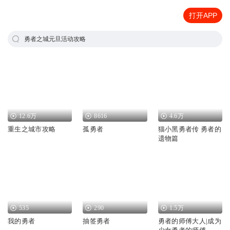
打开APP
勇者之城元旦活动攻略
12.6万
8616
4.6万
重生之城市攻略
孤勇者
猫小黑勇者传 勇者的
遗物篇
535
290
1.5万
我的勇者
抽签勇者
勇者的师傅大人|成为