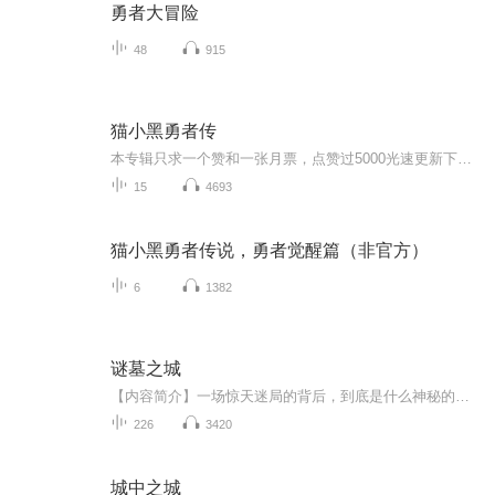
勇者大冒险
48
915
猫小黑勇者传
本专辑只求一个赞和一张月票，点赞过5000光速更新下一季，可在评论区中属下一期可更新哪些，比如：猫四月，猫小九，猫三丰……
15
4693
猫小黑勇者传说，勇者觉醒篇（非官方）
6
1382
谜墓之城
【内容简介】一场惊天迷局的背后，到底是什么神秘的力量在操控着所有人的生命？一页生死书，写着的到底是逆转乾坤的长生？还是一纸故弄玄虚的荒唐？墓里面的偷生与必死，追寻和救赎，信任和辜负，是世态炎凉的百态，还是谁自导自演的大戏？乾坤逆转的城市...
226
3420
城中之城