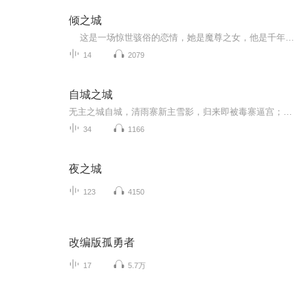
倾之城
这是一场惊世骇俗的恋情，她是魔尊之女，他是千年血妖；她给了他灵气与身体，成为了他的“亲娘”；而他却从她一出生就爱上了她。他们之间有过芥蒂，有过误会，更多的却是生死相随，不离不弃。 这里面还有一个连作者本人都不忍黑化的男二，他与女主青梅竹马，却爱得深沉。为了真爱，竟与男主互相成全，各自舍命。 这是一场因果轮回。他是她一手带大的儿子，却最终成长为她可以依赖的夫君；他是她官配的良人，却转世成为她的儿子……那一树桃花，漫天飞絮，鉴证了她与他和他的爱断情伤。
14
2079
自城之城
无主之城自城，清雨寨新主雪影，归来即被毒寨逼宫；隔壁铁血寨主陈河萧，凶名在外却伸手截胡——一句‘我替她接战’点燃全城。雪影以为逃出生天，却被他拽进比武场：输，全寨滚出；赢，她得把自己赔给他。可旧白月光诈尸归来，城规、情义、真相连环崩塌，...
34
1166
夜之城
123
4150
改编版孤勇者
17
5.7万