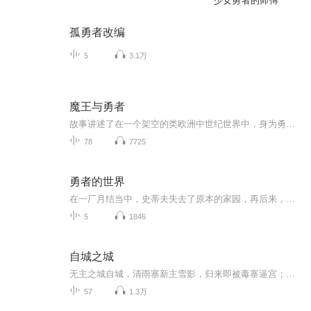
少女勇者的师傅
孤勇者改编
5
3.1万
魔王与勇者
故事讲述了在一个架空的类欧洲中世纪世界中，身为勇者的男主角和虽然身为“魔王”但本性善良的女主角在邂逅之后，通过沟通放下了彼此间的嫌隙，开始一同踏上了为这个黑暗的世界寻求光明的道路。这中间，他们遇上了很多值得信赖的同伴，也不得不与不少心怀...
78
7725
勇者的世界
在一厂月结当中，史蒂夫失去了原本的家园，再后来，她找到了另外一处家园，在那里，他遇到了自己有无见面的敌人。马斯特，而这个敌人只是所有敌人当中的其中一个，史蒂夫还要面对前方很多困难。
5
1846
自城之城
无主之城自城，清雨寨新主雪影，归来即被毒寨逼宫；隔壁铁血寨主陈河萧，凶名在外却伸手截胡——一句‘我替她接战’点燃全城。雪影以为逃出生天，却被他拽进比武场：输，全寨滚出；赢，她得把自己赔给他。可旧白月光诈尸归来，城规、情义、真相连环崩塌，...
57
1.3万