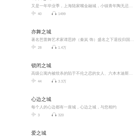
又是一年毕业季，上海陆家嘴金融城，小镇青年陶无忌（白宇帆 饰）被深茂银行滨江支行录取，从最底层的柜员开始干起，女朋友上海姑娘田晓慧（夏梦 饰）则在表姐沈婧（杨子姗 饰）的介绍下进入了信托公司。二人约定要在金融业大展宏图，争取早日在上海立足成...
40
1499
亦舞之城
著名芭蕾舞艺术家谭思婷（秦岚 饰）盛名之下退役归国，与曾经的恋人冯睿（钟汉良 饰）意外重逢，经历重重波折后最终破镜重圆的故事。多年前两人因误会遗憾分手，简单真挚的校园恋爱无疾而终 。久别重逢后两颗平静的心再次泛起涟漪，压抑不住对彼此的思念。...
28
1.4万
锁闭之城
高级公寓内被绞杀的陷于不伦之恋的女人、六本木迪斯科舞厅里意外死亡的同性恋者，两个看似毫不相干的杀人事件却都和若松有关。被害人的丈夫循着亡妻的足迹不懈地追寻，渐渐地把矛头指向了若松，就在大功告成之前，他遇见了一个神秘的女郎，没料到那个女郎也突然香消玉殒……情感丰富的若松究竟意欲何为？故事的结局为何出人意料？森村诚一著徐明中译的《锁闭之城/日本推理名家名作选萃》中扣人心弦的情节、光怪陆离的场景、深不可测的人心，体现了本格派推理小说的鲜明特色。
44
3.3万
心边之城
每个人的心边都有一座城，心边之城，与您相约
3
320
爱之城