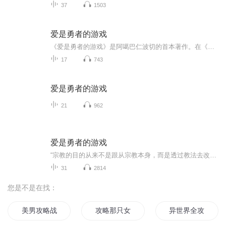
37
1503
爱是勇者的游戏
《爱是勇者的游戏》是阿噶巴仁波切的首本著作。在《爱是勇者的游戏》一书中，年轻的仁波切首先展示了自己对众生的爱和探索真理的勇气。他用朴素的语言，谈论真相、美、信念、痛苦、祈祷、当下等问题。这些讲述坦率、幽默、智慧。作为与众不同的生命引领者...
17
743
爱是勇者的游戏
21
962
爱是勇者的游戏
“宗教的目的从来不是跟从宗教本身，而是透过教法去改变自己”，年轻的仁波切以过人的智慧，不畏凡俗的真诚勇气，特别是无限的爱意与亲和力使每一个聆听过他教诲的人都印象深刻，衷心叹服的世界。作者简介：阿噶巴仁波切，新世纪的心灵导师，与众不同的生命引导者，秉承藏传佛教优良的传承，理论与实修并重，是禅修和瑜伽大师，卓有成就的大圆满行者。作为利美运动（无宗派运动）代表人物之一夏扎巴大师的第三代弟子，阿噶巴仁波切奉行无宗无派的修行理念。他5岁出家，自幼经过严格训练，追随多名成就，接受了大圆满教法以及母续金刚、普巴金刚、时轮金刚、密集金刚、那洛六法和尼古六法等各宗派殊胜传承，并曾在闽南佛学院和北京大学哲学系深入研究汉传佛教。近年来，仁波切除每年闭关修行之外，在国内和欧美等地讲授喜马拉雅瑜伽、禅修、爱与慈悲等心灵成长课程，以“身心兼修，悲智双运”的修持方式，帮助人们强健体格，导引情绪，澄净心灵祝愿，所有这本书的读者，读到这本书后，不是增添了某种知识或者理论，而是成为有些放松、有些自在、有些清净的人，成为生活中勇士。生活不再成为障碍，不再成为烦恼，而成为一个欢乐的游戏。我们在这个游戏里带着勇气扮演好自己的角色，走完自己的旅程，最终走到没有游戏和谎言的地方，佛教称之为“彼岸”，在那里一起欢乐，一起自在！
31
2814
您是不是在找：
美男攻略战
攻略那只女主
异世界全攻略