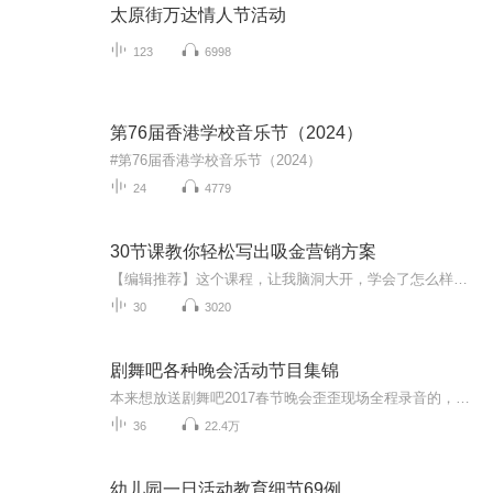
太原街万达情人节活动
123
6998
第76届香港学校音乐节（2024）
#第76届香港学校音乐节（2024）
24
4779
30节课教你轻松写出吸金营销方案
【编辑推荐】这个课程，让我脑洞大开，学会了怎么样用最简单的东西创作出吸引人的东西，也打开了我的想象力，值得推荐！【内容简介】课程里面包含了详尽的文案撰写步骤、成功的文案营销策略、火爆的软文实战案例。从入门到精通，教你写出让人走心而又尖叫...
30
3020
剧舞吧各种晚会活动节目集锦
本来想放送剧舞吧2017春节晚会歪歪现场全程录音的，然而，貌似由于各种莫名其妙的问题木有通过审核！所以，小编只能放送晚会节目集锦啦~爱听不听！
36
22.4万
幼儿园一日活动教育细节69例