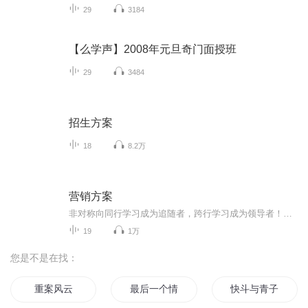
29
3184
【么学声】2008年元旦奇门面授班
29
3484
招生方案
18
8.2万
营销方案
非对称向同⾏学习成为追随者，跨⾏学习成为领导者！运⽤跨界视⾓出发，带您在产品同质化，竞争加剧的时代下，树⽴营销核⼼差异化竞争⼒。专业通过对国内外全⾏业营销的极致研究，由营销实战专家，专业技术团队⽀持，现场为企业定制专属个性化营销⽅案，促...
19
1万
您是不是在找：
重案风云
最后一个情人节
快斗与青子的情人