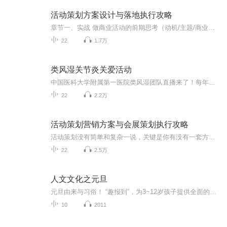
活动策划方案设计与落地执行攻略
章节一、实战 做商业活动的前期思考（动机/主题/商业逻辑/如何实现商业价值） 《展览展会篇丨从全案策划到实施执行》初心/策划/招商/赞助/设计/施工/开幕/撤展 《线下沙龙篇丨从全案策划到实施执行》如何玩社交/搭建社群 《行业论坛篇丨从全案策划到实施执...
22
1.7万
类风湿关节炎关爱活动
中国医科大学附属第一医院类风湿团队直播来了！每年的10月12日是世界关节炎日今年的直播主题是：类风湿因子升高，一定是类风湿关节炎吗？1、着凉、劳累会引起类风湿关节炎（RA）吗？2、类风湿关节炎会遗传给下一代吗？3、类风湿关节炎如果不治疗，多久会出...
22
2.2万
活动策划营销方案与会展策划执行攻略
活动策划没有简单和复杂一说，关键是你有没有一套方法，有没有遵循方法，策划成功的关键，是为所有的参与者创造机会。那么接下来的分享，我们就基于活动策划和会务的操作思路，帮大家梳理从主题策划到活动执行的全流程。其实无论是做活动促销策划、企业营销策划、论坛策划，还是展览策划，作为策划人员，你必须要经过这三个步骤的思考，并想尽一切办法去实现它。1.站在促进产业、推动企业发展的角度，结合当下热点设计主题2.从推广产业、拉动需求的角度去整合各方资源...
22
2.5万
人文文化之元旦
元旦由来与习俗！ “趣报到”，为3~12岁孩子提供全面的通识知识系列课程。让孩子广泛接触通识教育，掌握更全面的天文，历史，地理，艺术，生活及科普知识。找到兴趣，快乐成长！...
10
2011