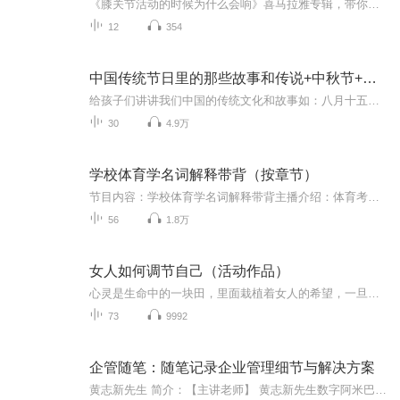
《膝关节活动的时候为什么会响》喜马拉雅专辑，带你解锁膝关节响声之谜！11个音频，10个免费，1个付费，全方位解析膝关节响声背后的秘密。从日常活动到深入分析，带你一步步了解膝关节的健康知识。免费音频系统性强，付费音频深度剖析，让你的膝关节不再“...
12
354
中国传统节日里的那些故事和传说+中秋节+元旦春节等
给孩子们讲讲我们中国的传统文化和故事如：八月十五的由来中秋节的来历八月十五中秋节的各种风俗习惯传说故事各地的风俗习惯随着时节的变化，我们来讲每个节气及假期的有趣故事
30
4.9万
学校体育学名词解释带背（按章节）
节目内容：学校体育学名词解释带背主播介绍：体育考研日记讲师，西体毕业的小鹿学姐，带考研专业课6年，经验丰富。适合人群：报考346，选学校体育学，教材使用的是唐炎教材的学生，都可以随时听起来你将收获：轻松帮你按照四步法，抓关键词，拆分并合成名...
56
1.8万
女人如何调节自己（活动作品）
心灵是生命中的一块田，里面栽植着女人的希望，一旦心田荒芜了，希望的花朵便会枯萎。心灵是生命中的一盏灯，里面闪耀着女人的情感，一旦心灯失色了。情感的光芒就会暗淡。【本书是主播的第一本直播书籍，刚开始录播的不成熟，但是会越来越好的，喜欢本书的朋友可以点关注，订阅哦！】
73
9992
企管随笔：随笔记录企业管理细节与解决方案
黄志新先生 简介：【主讲老师】 黄志新先生数字阿米巴经营模式 讲师企业经营管理三三体系 咨询师数字阿米巴/人力资源/合伙人制度 咨询师【擅长领域】数字阿米巴经营模式、人力资源管理、合伙人制度。【工作经历】军校毕业生，在部队工作11年，创业3年，培...