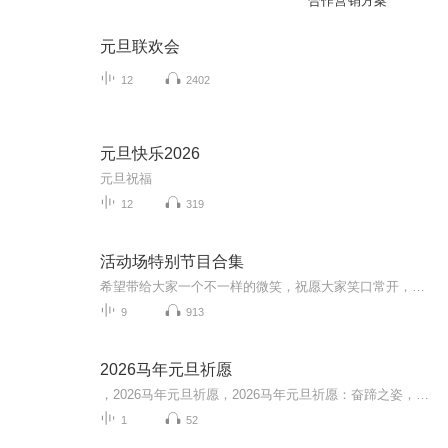
合作营销方案
元旦联欢会
12
2402
元旦快乐2026
元旦祝福
12
319
活动场特别节目合集
希望带给大家一个不一样的微笑，祝愿大家笑口常开，好运连连
9
913
2026马年元旦祈愿
，2026马年元旦祈愿，2026马年元旦祈愿：奋蹄之姿，赴时代之约我祈愿，2026年的中国 山河锦绣，繁荣昌盛。我祈愿，2026年的每个奋斗者，都能策马扬鞭，不负韶华。我祈愿，2026年的情感世界，温暖纯粹 情谊绵长。我祈愿，，2026年的我们，心怀热爱，向阳而...
1
52