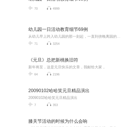
70
4999
幼儿园一日活动教育细节69例
从幼儿早上跨入幼儿园的那一刻起，一直到傍晚离园的最后一刻，教师时刻与幼儿在一起，教师如何与幼儿相处，能否关注一日活动中的每个细节比米瑞得捕捉其中的教育契机，直接考量教师的课程意识和专业素养，更直接影响到幼儿在园一日活动的质量。 本书以案例...
71
3254
《元旦》总把新桃换旧符
新年将至，这是元旦快乐的文章，我献给大家，
64
2196
20090102哈哈笑元旦精品演出
20090102哈哈笑元旦精品演出
7
353
膝关节活动的时候为什么会响