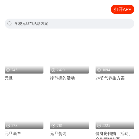
打开APP
学校元旦节活动方案
745
2420
1094
元旦
掉节操的活动
24节气养生方案
278
781
5225
元旦新章
元旦贺词
健身房团购、活动、