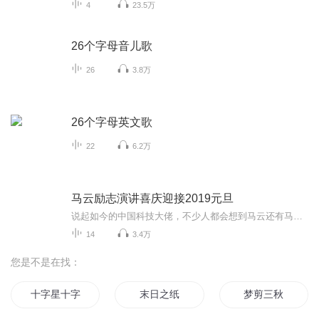
4
23.5万
26个字母音儿歌
26
3.8万
26个字母英文歌
22
6.2万
马云励志演讲喜庆迎接2019元旦
说起如今的中国科技大佬，不少人都会想到马云还有马化腾等人。尤其是马云，关于科技这一方面也是有投资不小的。可能很多人都还将阿里巴巴和马云定位在电商上，其实阿里巴巴早就变成了一个多元化的企业了。而且，在人工智能这一方面，马云可是有不少的成就...
14
3.4万
您是不是在找：
十字星十字路
末日之纸
梦剪三秋