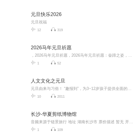
元旦快乐2026
元旦祝福
12
319
2026马年元旦祈愿
，2026马年元旦祈愿，2026马年元旦祈愿：奋蹄之姿，赴时代之约我祈愿，2026年的中国 山河锦绣，繁荣昌盛。我祈愿，2026年的每个奋斗者，都能策马扬鞭，不负韶华。我祈愿，2026年的情感世界，温暖纯粹 情谊绵长。我祈愿，，2026年的我们，心怀热爱，向阳而...
1
52
人文文化之元旦
元旦由来与习俗！ “趣报到”，为3~12岁孩子提供全面的通识知识系列课程。让孩子广泛接触通识教育，掌握更全面的天文，历史，地理，艺术，生活及科普知识。找到兴趣，快乐成长！...
10
2011
长沙-华夏剪纸博物馆
音频来源于链景旅行 地址 湖南长沙市 票价描述 暂无 开放时间 全天 乘车信息 暂无
1
109