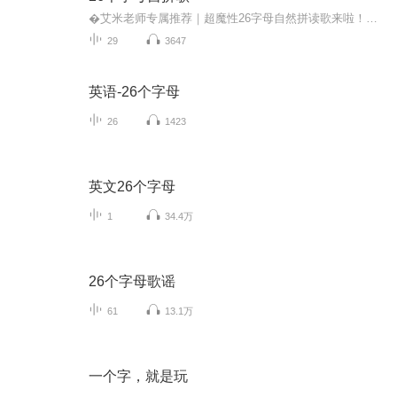
�艾米老师专属推荐｜超魔性26字母自然拼读歌来啦！全网爆火的宝藏拼读神曲，用超带感的节奏唱会26个字母本音～ 告别枯燥认读，跟着旋律轻松念、快乐记，让宝贝们在欢唱中解锁自然拼读第一步，字母发音轻松拿捏，启蒙超有趣✨
29
3647
英语-26个字母
26
1423
英文26个字母
1
34.4万
26个字母歌谣
61
13.1万
一个字，就是玩