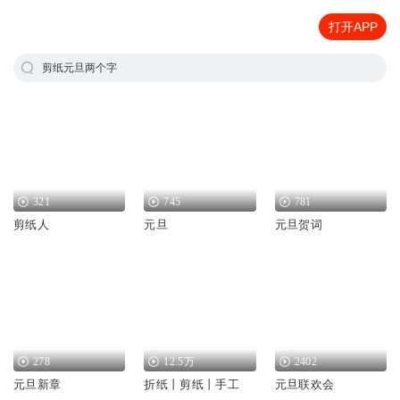
打开APP
剪纸元旦两个字
321
745
781
剪纸人
元旦
元旦贺词
278
12.5万
2402
元旦新章
折纸丨剪纸丨手工
元旦联欢会