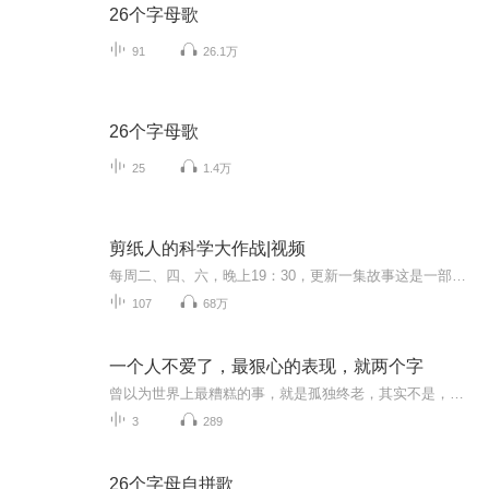
26个字母歌
91
26.1万
26个字母歌
25
1.4万
剪纸人的科学大作战|视频
每周二、四、六，晚上19：30，更新一集故事这是一部围绕“科学实验”打造的童话故事；这是一部“在你家桌子上”展开的奇幻冒险；本专辑附送多达50个的精彩实验视频，参考《小学科学新课标》要求设计，家长不用再给孩子报额外的科学课外班了！对听了故事看...
107
68万
一个人不爱了，最狠心的表现，就两个字
曾以为世界上最糟糕的事，就是孤独终老，其实不是，最糟糕的是，与那些让你感到孤独的人一起终老。
3
289
26个字母自拼歌