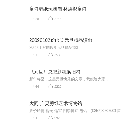
童诗剪纸玩圈圈 林焕彰童诗
28
2744
20090102哈哈笑元旦精品演出
20090102哈哈笑元旦精品演出
7
353
《元旦》总把新桃换旧符
新年将至，这是元旦快乐的文章，我献给大家，
64
2222
大同-广灵剪纸艺术博物馆
票价详情 暂无 适宜 四季皆宜 电话 （0352)8960589 简介 亲爱的游客朋友您好，咱们面前就是广灵剪纸艺术博物馆了。这座中国广灵剪纸艺术博物馆始建于2007年8月，虽然建立的时间不长，但是却是全国剪纸类最大的广灵剪纸专题博物馆。它内部设有十三个大展厅...
1
397