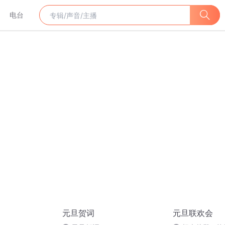
电台
元旦贺词
元旦联欢会