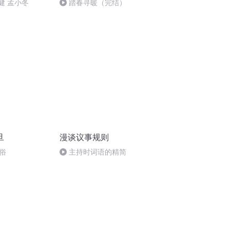
健 孟小冬
踏春寻暖（完结）
旦
漫谈议事规则
俗
主持时词语的精简