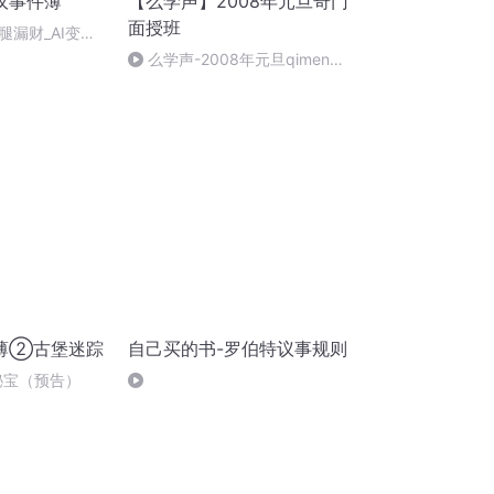
议事件薄
【么学声】2008年元旦奇门
面授班
腿漏财_AI变声
么学声-2008年元旦qimen面
授班录像-47
薄②古堡迷踪
自己买的书-罗伯特议事规则
秘宝（预告）