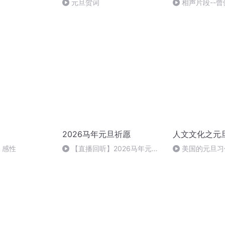
元旦贺词
相声片段--曾
2026马年元旦祈愿
人文文化之元
| 感性
【直播回听】2026马年元旦
美国的元旦习
祈愿