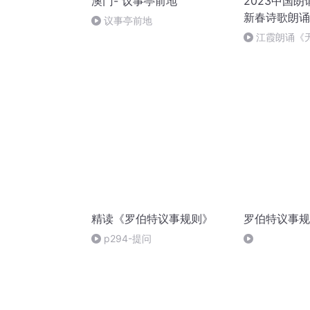
澳门- 议事亭前地
2023中国
新春诗歌朗诵
议事亭前地
江霞朗诵《
静水流深
精读《罗伯特议事规则》
罗伯特议事规
p294-提问