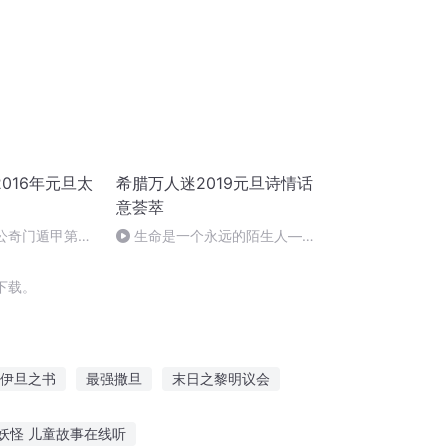
016年元旦太
希腊万人迷2019元旦诗情话
意荟萃
姜太公奇门遁甲第一
生命是一个永远的陌生人——
作者：顾瑞荣，朗读：顾瑞荣
下载。
伊旦之书
最强撒旦
末日之黎明议会
生物
撒旦之子
末世决议
天下迎春
妖怪 儿童故事在线听