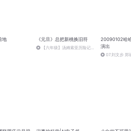
前地
《元旦》总把新桃换旧符
20090102
演出
【六年级】汤姆索亚历险记
（节选）
07.刘文步 