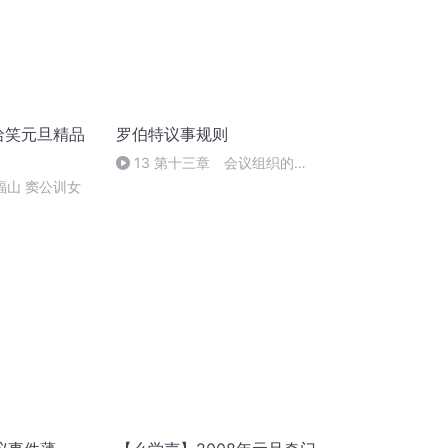
哈哈笑元旦精品
罗伯特议事规则
13 第十三章 会议组织的合
法权利及对其成员的审理
郑福山 窦公训女