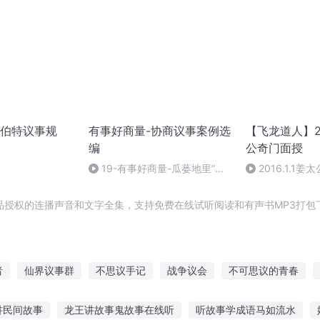
伯特议事规
有事好商量-协商议事案例选
【飞龙道人】2
编
公奇门面授
19-有事好商量-瓜蒌地里”淘
2016.1.1
金“，领着村民致富
集
品授权的连播声音和文字全集，支持免费在线试听阅读和有声书MP3打包
者
仙界议事群
不思议手记
战争议会
不可思议的青春
日记
旦暮之地
里世界议会
异界建议系统
末世之不思议的
讲民间故事
龙王讲故事鬼故事在线听
听故事学成语马如流水