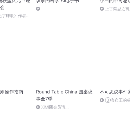
朗诵联盟庆元旦迎
议事的科学|AI电子书
小白的不可思
会
上古禁忌之抖
(小新)
无字碑歌》作者：
则操作指南
Round Table China 圆桌议
不可思议事件
事全7季
③海盗王的
XiMi团会员请
+veroonicaa_679.Sleepless in
China： the business of
rest(20250321)