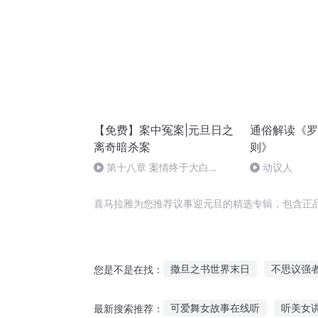
【免费】案中冤案|元旦日之
通俗解读《罗
离奇暗杀案
则》
第十八章 案情终于大白
动议人
（三）
喜马拉雅为您推荐议事迎元旦的精选专辑，包含正
撒旦之书世界末日
不思议强
您是不是在找：
最强议会
不可思议
撒旦
可爱舞女故事在线听
听美女
最新搜索推荐：