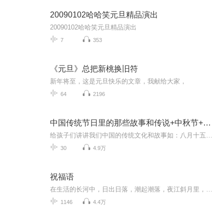
20090102哈哈笑元旦精品演出
20090102哈哈笑元旦精品演出
7
353
《元旦》总把新桃换旧符
新年将至，这是元旦快乐的文章，我献给大家，
64
2196
中国传统节日里的那些故事和传说+中秋节+元旦春节等
给孩子们讲讲我们中国的传统文化和故事如：八月十五的由来中秋节的来历八月十五中秋节的各种风俗习惯传说故事各地的风俗习惯随着时节的变化，我们来讲每个节气及假期的有趣故事
30
4.9万
祝福语
在生活的长河中，日出日落，潮起潮落，夜江斜月里，两三星火是瓜州，缘份让我们相遇相聚，心灵呼唤，爱的寄盼，天天开心，快乐每一天，祝福天天在心间，爱的暖流，伴我们度过每个春夏秋冬！祝福我和我的朋友们，年年岁岁，节目主题:祝福语主播介绍:雍仲昭...
1146
4.4万