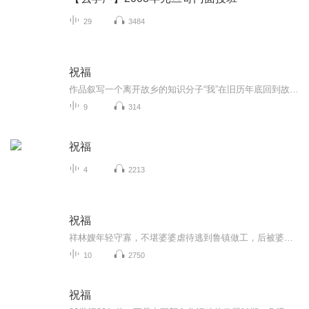
29
3484
祝福
作品叙写一个离开故乡的知识分子“我”在旧历年底回到故乡后寄寓在本家四叔(鲁四老爷)家里准备过“祝福”时，见证了四叔家先前的女仆祥林嫂瘁死的悲剧。该小说通过描述祥林嫂悲剧的一生，表现了作者对受压迫妇女的同情及对封建思想封建礼教的无情揭露。也...
9
314
祝福
4
2213
祝福
祥林嫂年轻守寡，不堪婆婆虐待逃到鲁镇做工，后被婆婆强行抓回卖给贺老六。她努力抗争却无奈顺从，与贺老六生活后有了儿子阿毛。然而，贺老六病故，阿毛被狼吃掉，祥林嫂再次陷入绝境，又回到鲁镇。但此时的她已被视为不祥之人，最终在别人的祝福声中孤独...
10
2750
祝福