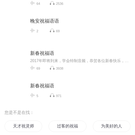
64
2536
晚安祝福语语
2
69
新春祝福语
2017年即将到来，学会特制音频，恭贺各位新春快乐，吉祥如意！
69
3938
新春祝福语
5
971
您是不是在找：
天才祝灵师
过客的祝福
为美好的人生献上