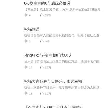
0-3岁宝宝的6节感统必修课
【希望加】线上家庭早教，为0-3岁新手宝爸宝妈讲解儿童感觉统合。 传遍大街小巷的感觉统合到底是什么？ 如何刺激宝宝大脑发育？ 我想走进宝宝的内心，如何与宝宝进行情感交流？ 宝宝肢体僵硬不协调，如何让宝宝能够自如的掌控身体？ 怎样能帮助宝宝会说话、敢说话、说清楚话？ 如何对家庭环境进行布置，让家庭成为宝宝最完美的教室？ 如果在这里您还想要了解更多的专业育儿知识、家庭感统亲子游戏、宝宝的Life Skills训练......您也可以通过微信公众号搜索：希望加早教，这里有专业的线上家庭早教课程，更有千万宝妈与您共同交流、分享育儿经验哦~
6
5585
祝福物语
祝福语是指对人们的美好祝福的语句。祝福语在社会发展中已经不是仅限于在节日和宴会上出现，常见的情侣互发手机信息祝福，天气冷暖变化问候祝福，朋友日常间的鼓励祝福，每天的清晨问候祝福等等。
2
462
动物狂欢节-宝宝越听越聪明
音乐是培养聪明宝贝想像力的最佳方法。法国著名作曲家圣-桑的代表作《动物狂欢节》无疑是最好的典范作品。当逗趣童话遇到古典名曲，热闹非凡的动物狂欢节马上开场……孩子更聪明，少不了的好资源，关注微信：“音乐童年启家中心”。
14
1.7万
祝福大家各种节日快乐，永远幸福！
祝福大家各种节日快乐！此专辑每到节日都会为大家录制应景作品，希望大家喜欢！目前专辑里已经有5.4青年节，5.8母亲节，6.1儿童节，6.3端午节。在此祝福大家端午节快乐，我送大家爱心粽子，祝大家天天都有一个好心情！祝大家事业如春风，得意！爱情如夏粽...
18
1.2万
【么学声】2008年元旦奇门面授班