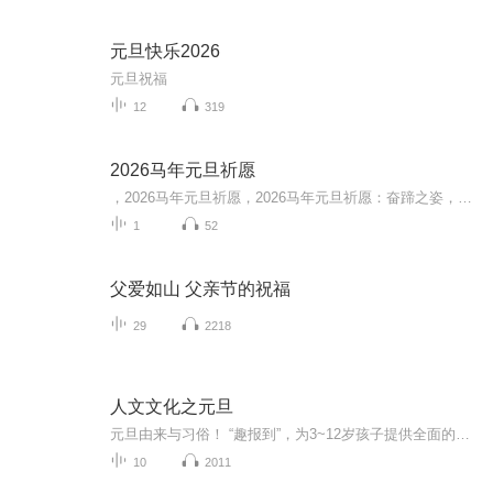
元旦快乐2026
元旦祝福
12
319
2026马年元旦祈愿
，2026马年元旦祈愿，2026马年元旦祈愿：奋蹄之姿，赴时代之约我祈愿，2026年的中国 山河锦绣，繁荣昌盛。我祈愿，2026年的每个奋斗者，都能策马扬鞭，不负韶华。我祈愿，2026年的情感世界，温暖纯粹 情谊绵长。我祈愿，，2026年的我们，心怀热爱，向阳而...
1
52
父爱如山 父亲节的祝福
29
2218
人文文化之元旦
元旦由来与习俗！ “趣报到”，为3~12岁孩子提供全面的通识知识系列课程。让孩子广泛接触通识教育，掌握更全面的天文，历史，地理，艺术，生活及科普知识。找到兴趣，快乐成长！...
10
2011