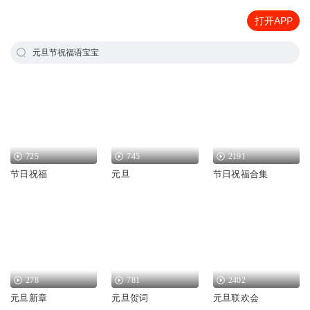
打开APP
元旦节祝福语宝宝
725
745
2191
节日祝福
元旦
节日祝福合集
278
781
2402
元旦新章
元旦贺词
元旦联欢会