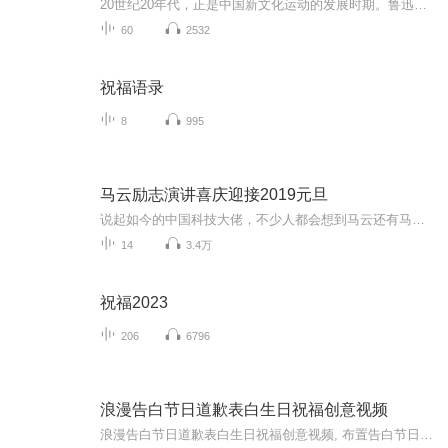
20世纪20年代，正是中国新文化运动的发展时期。鲁迅以极大的热情欢呼辛亥革命的爆发，可是不久他看到辛亥革命以后，帝制政权虽被推翻，但取而代之的却是地主阶级的军阀官僚的统治，封建社会的基础并没有彻底摧毁，中国的广大人民，尤其是农民，他们过着饥寒交迫的生活，宗法观念、封建礼教仍然是压在人民头上的精神枷锁。在这种社会背景下，在个人对社会的责任感驱使下，1924年2月7日鲁迅先生创作了这篇小说。 1.《祝福》的主题在于揭露“四权”（政权、族权、 神权、夫权）对中国妇女的迫害。...
60
2532
祝福语录
8
995
马云励志演讲喜庆迎接2019元旦
说起如今的中国科技大佬，不少人都会想到马云还有马化腾等人。尤其是马云，关于科技这一方面也是有投资不小的。可能很多人都还将阿里巴巴和马云定位在电商上，其实阿里巴巴早就变成了一个多元化的企业了。而且，在人工智能这一方面，马云可是有不少的成就...
14
3.4万
祝福2023
206
6796
浪漫告白节日道歉表白生日祝福创意视频
浪漫告白节日道歉表白生日祝福创意视频, 布置告白节日情感夜景浪漫爱情女神节情侣校园礼物我爱你，适合公司介绍产品促销，商业广告宣传介绍动态动画和充满活力的AE模板给您的观众留下了深刻的印象,同款视频里的字可以替换，可以修改