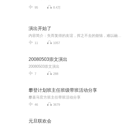
95
8.4万
演出开始了
内容简介：失而复得的友谊，挥之不去的烦恼，难以融入的环境，努力争取的机会，用一颗真诚乐观的心面对，这统统不是问题！给世界一个大大的笑脸，用梦想点亮成长的日子。作者简介：徐玲中国作家协会会员，江苏省作协签约作家，鲁迅文学院作家高研班学员。已出版《永远第一喜欢你》《我要努力去长大》《我会好好爱你》《我的狼妈妈》等优秀品牌少儿图书五十多部。作品荣获中宣部＂五个一工程＂奖、中华优秀出版图书提名奖、紫金山文学奖、叶圣陶文学奖、冰心儿童文学奖、陈伯吹儿童文学奖等众多奖项，入选＂三个一百＂原创出版工程，入选2016年度＂大众喜爱的50种图书＂。＂我的爱＂系列亲情小说版权输出海外。作品多次受到中宣部、教育局、中央文明办、共青团中央、国家新闻出版广电总局等单位联合向全国农家书屋和全国青少年推荐。主播简介：柠檬味de猫00后新声代暖音小姐姐，口号：绽尽主播风采，亮出青春㡳牌。只要随便点开一个专辑，都能让你听上瘾。如果喜欢本专辑的故事的话别忘了打阅哦
11
1057
20080503崇文演出
20080503崇文演出
7
288
攀登计划班主任班级带班活动分享
攀喜马官方班主任带班活动分享
46
3679
元旦联欢会