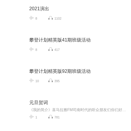
2021演出
8
1102
攀登计划精英版41期班级活动
8
417
攀登计划精英版92期班级活动
10
395
元旦贺词
《我的简介》喜马拉雅FM司南时代的听众朋友们你们好，首先非常感谢大家一直以来对司南时代的支持，为我们的进步提供宝贵的意见。马上我们将迎来2018年，在新的一年里我们会更加用心的给大家准备优秀的作品，2018我们一同进步。为了感谢大家长久以来的支持...
1
781