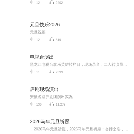
12
2402
元旦快乐2026
元旦祝福
12
319
电视台演出
黑龙江电视台欢乐英雄转栏目，现场录音，二人转演员沈洪飞、谭娟。
11
7399
庐剧现场演出
安徽各路庐剧团演出实况
135
11.2万
2026马年元旦祈愿
，2026马年元旦祈愿，2026马年元旦祈愿：奋蹄之姿，赴时代之约我祈愿，2026年的中国 山河锦绣，繁荣昌盛。我祈愿，2026年的每个奋斗者，都能策马扬鞭，不负韶华。我祈愿，2026年的情感世界，温暖纯粹 情谊绵长。我祈愿，，2026年的我们，心怀热爱，向阳而...