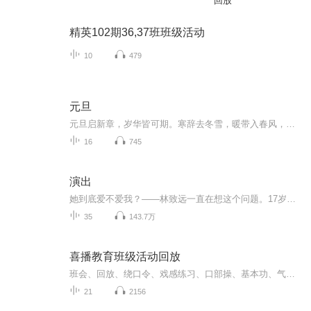
回放
精英102期36,37班班级活动
10
479
元旦
元旦启新章，岁华皆可期。寒辞去冬雪，暖带入春风，旧岁遗憾随烟散。愿新年有光有暖，万事顺意，岁岁胜今朝。
16
745
演出
她到底爱不爱我？——林致远一直在想这个问题。17岁的高二学生林致远被27岁的英语女教师郦雯指控强奸，虽然他和她都知道事情并非如此，但她提供的证据似乎无可辩驳。眼看他即将被定罪，事情却突然发生巨变，先是母亲自杀，接着郦雯改变了证词，而林致远刚...
35
143.7万
喜播教育班级活动回放
班会、回放、绕口令、戏感练习、口部操、基本功、气息、口腔状态、吐字归音
21
2156