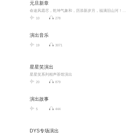
元旦新章
命途风霜尽，乾坤气象和，历添新岁月，福满旧山河！龙蛇交替，迎接全新的2025！
10
278
演出音乐
19
3071
星星笑演出
星星笑系列相声茶馆演出
20
879
演出故事
5
444
DYS专场演出