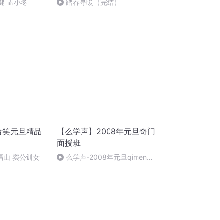
健 孟小冬
踏春寻暖（完结）
哈哈笑元旦精品
【么学声】2008年元旦奇门
面授班
郑福山 窦公训女
么学声-2008年元旦qimen面
授班录像-47