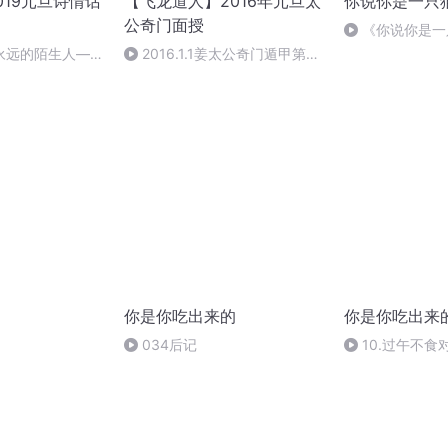
019元旦诗情话
【飞龙道人】2016年元旦太
你说你是一只
公奇门面授
《你说你是一只
GIRLS 爱朵女孩
永远的陌生人——
2016.1.1姜太公奇门遁甲第一
，朗读：顾瑞荣
集
你是你吃出来的
你是你吃出来
034后记
10.过午不食