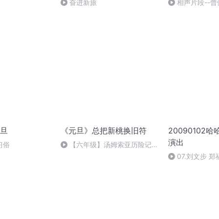
奋进新旅
相声片段--曾
旦
《元旦》总把新桃换旧符
20090102
演出
习俗
【六年级】汤姆索亚历险记
（节选）
07.刘文步 