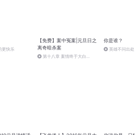
【免费】案中冤案|元旦日之
你是谁？
离奇暗杀案
的更快乐
英雄不问出处
第十八章 案情终于大白
（三）