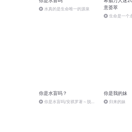
你是水盲吗
希腊万人迷2
意荟萃
水真的是生命唯一的源泉
生命是一个
作者：顾瑞荣
你是水盲吗？
你是我的妹
你是水盲吗/安祺罗著～脱水
归来的妹
症是最大的杀手-明德系统 20