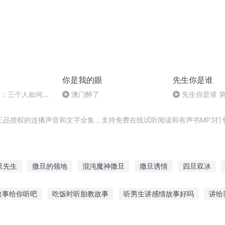
你是我的眼
先生你是谁
9：三个人如何准
澳门醉了
先生你是谁 
正品授权的连播声音和文字全集，支持免费在线试听阅读和有声书MP3打
旦先生
撒旦的领地
混沌魔神撒旦
撒旦诱情
四旦双冰
面具
撒旦之书世界末日
我与撒旦为邻
名为撒旦
我和撒旦
故事给你听吧
吃饭时听胎教故事
听男生讲感情故事好吗
讲给
解中秋节
奥特曼亲友故事在线听
道听图说丁克的故事
凹凸众