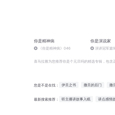
你是精神病
你是演说家
《你是精神病》046
演讲冠军篇
备演讲
喜马拉雅为您推荐你是个元旦吗的精选专辑，包含
伊旦之书
撒旦的后门
撒
您是不是在找：
撒旦与契约
多金公主的撒旦
听主播讲故事入眠
讲点感情
最新搜索推荐：
撒旦之子
撒旦日记
听与书有关的故事
听故事了