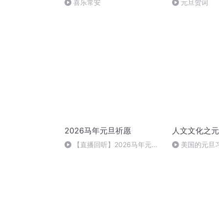
喜乐常安
元旦贺词
2026马年元旦祈愿
人文文化之元
【直播回听】2026马年元旦
美国的元旦
祈愿