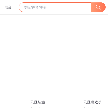
电台
元旦新章
元旦联欢会