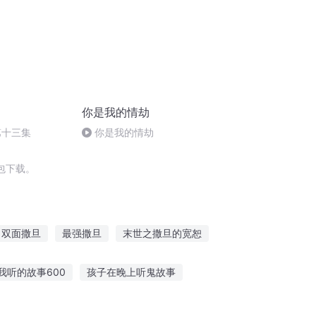
你是我的情劫
第十三集
你是我的情劫
包下载。
双面撒旦
最强撒旦
末世之撒旦的宽恕
铁哥们儿
旦暮之地
魔王撒旦的旅程
我听的故事600
孩子在晚上听鬼故事
人听恐怖故事视频
听故事记西综