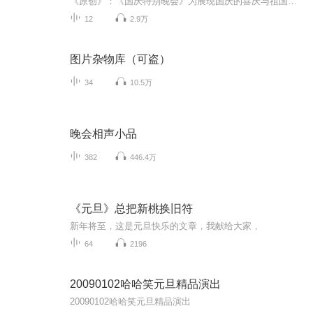
《原创》：《国庆特别晚会》为展现国庆的喜庆与祖国的深情我将以具体的场景切入从清晨升旗的庄严到街头巷尾的欢庆到历史与当下的交融，用优美的笔触传递对祖国的热爱与自豪！用诗歌和情感美文形式，歌颂祖国的繁荣富强，祝人民幸福安康！
12
2.9万
图片杂物库（可盗）
34
10.5万
晚会相声小品
382
446.4万
《元旦》总把新桃换旧符
新年将至，这是元旦快乐的文章，我献给大家，
64
2196
20090102哈哈笑元旦精品演出
20090102哈哈笑元旦精品演出