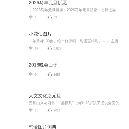
2026马年元旦祈愿
，2026马年元旦祈愿，2026马年元旦祈愿：奋蹄之姿，赴时代之约我祈愿，2026年的中国 山河锦绣，繁荣昌盛。我祈愿，2026年的每个奋斗者，都能策马扬鞭，不负韶华。我祈愿，2026年的情感世界，温暖纯粹 情谊绵长。我祈愿，，2026年的我们，心怀热爱，向阳而...
1
52
小花仙图片
一年目标100集。给个好评呗！彩蛋更精彩。－－ 主播 贝瑞吖也叫逆光小爱
57
5.8万
2018晚会曲子
9
1653
人文文化之元旦
元旦由来与习俗！ “趣报到”，为3~12岁孩子提供全面的通识知识系列课程。让孩子广泛接触通识教育，掌握更全面的天文，历史，地理，艺术，生活及科普知识。找到兴趣，快乐成长！...
10
2011
韩语图片词典