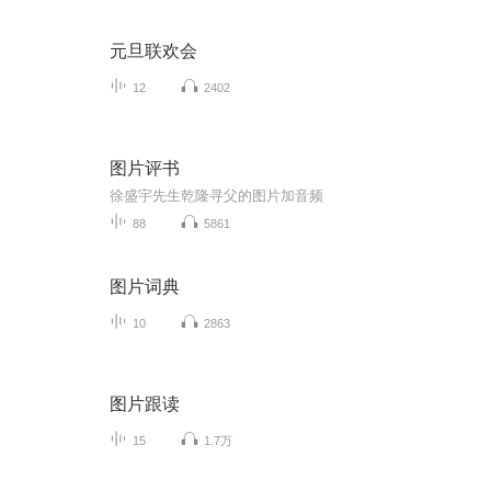
元旦联欢会
12
2402
图片评书
徐盛宇先生乾隆寻父的图片加音频
88
5861
图片词典
10
2863
图片跟读
15
1.7万