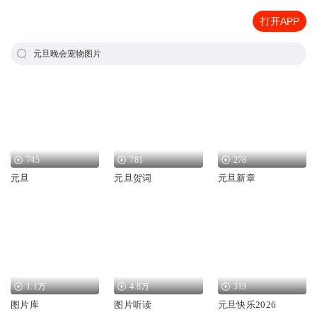
打开APP
元旦晚会宠物图片
745
781
278
元旦
元旦贺词
元旦新章
1.1万
4.8万
319
图片库
图片听读
元旦快乐2026