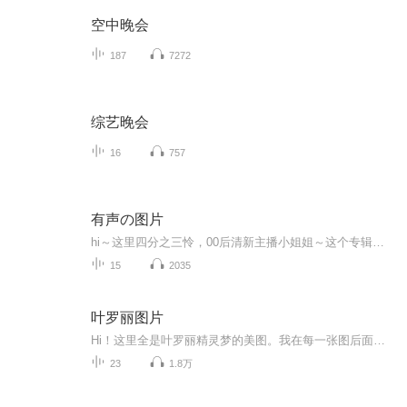
空中晚会
187
7272
综艺晚会
16
757
有声の图片
hi～这里四分之三怜，00后清新主播小姐姐～这个专辑是由四分之三怜与微笑小熊工作室合作出版，由于都是千怜的工作室，所以质量保障十分，如果您恶意差评，说明您眼睛要么是x了，要么就是您道德有问题～好啦，也当作是千怜500粉丝的福利专辑叭别对我说我喜欢你你廉价的喜欢抵不上夏天的一根雪糕
15
2035
叶罗丽图片
Hi！这里全是叶罗丽精灵梦的美图。我在每一张图后面都给大家留了点时间让大家把喜欢的图保存下来。如果你觉得这个图不太清晰，你可以私信找我要原图哦！
23
1.8万