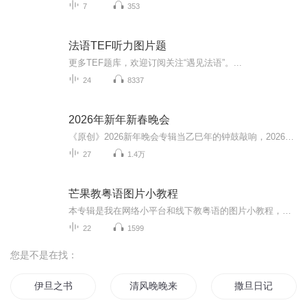
7
353
法语TEF听力图片题
更多TEF题库，欢迎订阅关注“遇见法语”。...
24
8337
2026年新年新春晚会
《原创》2026新年晚会专辑当乙巳年的钟鼓敲响，2026新年晚会专辑携满格暖意与昂扬锐气而来，为辞旧迎新的时刻镌刻专属声影记忆。这张专辑以“骐骥驰骋 势不可挡”为精神内核，将传统美学与时代活力熔铸一炉，多元素情感风与匠心编排交织成篇，这里有童话故...
27
1.4万
芒果教粤语图片小教程
本专辑是我在网络小平台和线下教粤语的图片小教程，做成图片是方便传播保存下来哦！这些教程涉及生活各方面，而且是基础加地道口语都有，非常实用，建议保存！
22
1599
您是不是在找：
伊旦之书
清风晚晚来
撒旦日记