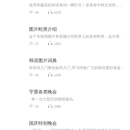
使用率极高的韩语单词一网打尽！录音有中韩文对照，方便同学们在路上收听磨耳朵！更多韩语学习的内容，欢迎关注订阅“韩语助手FM” ：）
40
5239
图片蛇类介绍
这个专辑用图片和音频介绍世界上的各种蛇类，会分类别介绍，如有错误欢迎指正。
27
1962
韩语图片词典
有韩语入门教你如何入门,学习经验广大的韩语爱好者提供自己学习的心得体会;韩语词汇包含各类词汇满足你各个方面的需求;韩语阅读:韩国古今各种书籍、童话、谚语等的阅读;韩语...
40
1296
宇墨各类晚会
每一次大型活动都很激动。
23
2086
国庆特别晚会