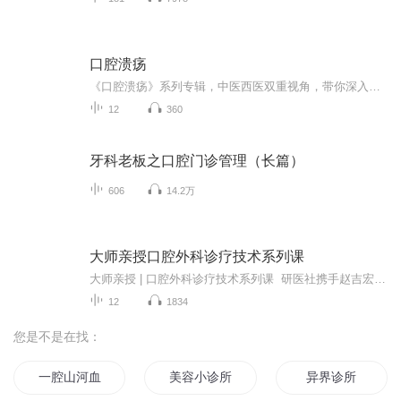
口腔溃疡
《口腔溃疡》系列专辑，中医西医双重视角，带你深入了解口腔溃疡的成因与治疗。资深健康管理师，结合临床经验，用轻松幽默的语言，为你剖析口腔溃疡的秘密。告别痛苦，轻松应对，让你的口腔健康重回正轨！口腔溃疡 健康生活 医学小常识
12
360
牙科老板之口腔门诊管理（长篇）
606
14.2万
大师亲授口腔外科诊疗技术系列课
大师亲授 | 口腔外科诊疗技术系列课 研医社携手赵吉宏教授和刘思颖博士推出【口腔外科诊疗技术】系列课。本课程以口腔颌面外科诊疗流程为基础，以人性化治疗为导向，以微创化手段为策略，系统性带领大家走入口腔颌面外科的世界，阐述口腔颌面外科诊疗的要点与最新技术前沿，从而帮助临床医生革新诊疗理念、掌握最新诊疗技术、取得最佳诊疗效果，更好地服务于广大患者。想听更多口腔培训课程的医生朋友请关注【研医社】微信公众号，回复“我想听课”。讲 师 介 绍赵吉宏 教授...
12
1834
您是不是在找：
一腔山河血
美容小诊所
异界诊所