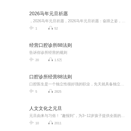
2026马年元旦祈愿
，2026马年元旦祈愿，2026马年元旦祈愿：奋蹄之姿，赴时代之约我祈愿，2026年的中国 山河锦绣，繁荣昌盛。我祈愿，2026年的每个奋斗者，都能策马扬鞭，不负韶华。我祈愿，2026年的情感世界，温暖纯粹 情谊绵长。我祈愿，，2026年的我们，心怀热爱，向阳而...
1
52
经营口腔诊所88法则
告诉你诊所经营的规则
20
1.5万
口腔诊所经营88法则
口腔医生是一个独立性很好强的职业，先天就具备独立自主开业经营的优越条件，如果不能很好地经营，将自己的优势信息传递给员工和患者，让员工和患者认识到去口腔诊所看医生是一件很好幸福的事情，是很好可惜的。是什么造成了口腔医疗困境呢？主要原因有两个：靠前，经营口腔诊所的大多是职业医生，虽然技术过硬，但欠缺对民营口腔营销的本质规律以及方法技巧的把握；第二，口腔门诊内部的员工、接待人员的患者接待能力不足，沟通力差，就诊患者体验的满意度低。为了解决产生困扰的源头问题，日本口腔经营之神西尾秀俊围绕“幸福感”这一主...
5
2825
人文文化之元旦
元旦由来与习俗！ “趣报到”，为3~12岁孩子提供全面的通识知识系列课程。让孩子广泛接触通识教育，掌握更全面的天文，历史，地理，艺术，生活及科普知识。找到兴趣，快乐成长！...
10
2011