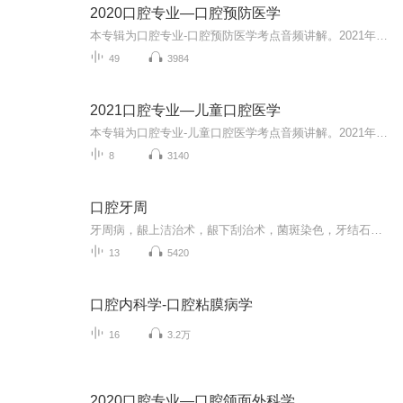
2020口腔专业—口腔预防医学
本专辑为口腔专业-口腔预防医学考点音频讲解。2021年备考交流群均已建立，添加小星微信：xingtiku999即可进群学习，免费分享考题+资料，势如破竹，今年必过...
49
3984
2021口腔专业—儿童口腔医学
本专辑为口腔专业-儿童口腔医学考点音频讲解。2021年备考交流群均已建立，添加小星微信：xingtiku999即可进群学习，免费分享考题+资料，势如破竹，今年必过...
8
3140
口腔牙周
牙周病，龈上洁治术，龈下刮治术，菌斑染色，牙结石，龋病，牙周炎，口臭，妊娠期龈炎，妊娠性龈瘤，牙周刮治，根面平整术，工作尖，医患沟通，牙周刮治器，超声刮治，牙周冲洗上药，冠延长术，龈瓣，牙龈出血，牙周探诊。
13
5420
口腔内科学-口腔粘膜病学
16
3.2万
2020口腔专业—口腔颌面外科学