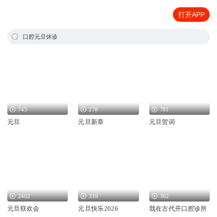
打开APP
口腔元旦休诊
745
278
781
元旦
元旦新章
元旦贺词
2402
319
302
元旦联欢会
元旦快乐2026
我在古代开口腔诊所