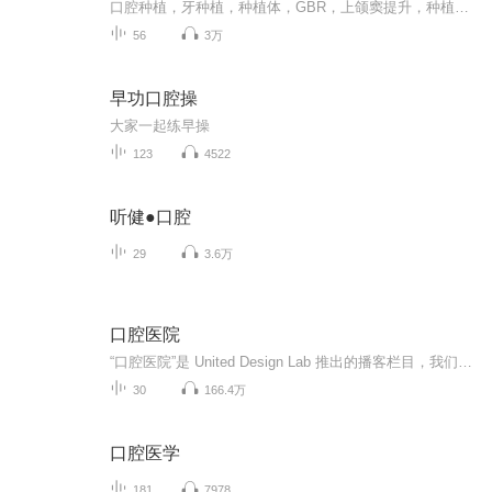
口腔种植，牙种植，种植体，GBR，上颌窦提升，种植体周围炎，数字化导板，种植导航，美学种植，种植设计，CBCT，红白美学，骨诱导再生技术，种植体的维护
56
3万
早功口腔操
大家一起练早操
123
4522
听健●口腔
29
3.6万
口腔医院
“口腔医院”是 United Design Lab 推出的播客栏目，我们会邀请身边的朋友作为嘉宾，从设计这个话题进入，展开到沟通与日常生活，以此剖析我们自己和这个世界。
30
166.4万
口腔医学
181
7978