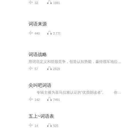
32
1991
词语来源
440
2.7万
词语战略
用词语定义和统领竞争，创造认知势能，赢得领军地位【内容节选】作为企业管理的规划者、经营者,CEO常常用“战略”(strategy)这个词来表达对企业未来发展的规划。战略一词起源于军事，“strategy”其实是希腊语中“将军”(希腊语“strategos")的派生词。所...
57
2829
尖叫吧词语
专辑主播为喜马拉雅认证的“优质朗读者”。 你还在为没时间给孩子听写发愁吗？你还在为一次听写上百个词语劳累吗？你还在为自己的词语听写成绩不高而上火吗？快来参加词语听写练习吧，它是老师和家长的好帮手，是孩子提高词语朗读能力与听写成绩的贴心助手，点击关注即可免费收听。“尖叫吧，词语”，等你来听哟！
142
7491
五上~词语表
14
505