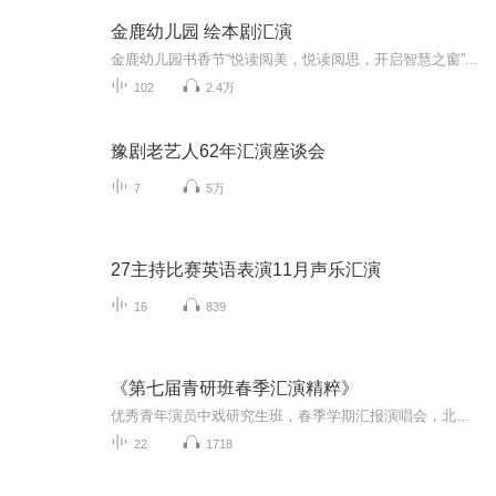
金鹿幼儿园 绘本剧汇演
金鹿幼儿园书香节“悦读阅美，悦读阅思，开启智慧之窗”...
102
2.4万
豫剧老艺人62年汇演座谈会
7
5万
27主持比赛英语表演11月声乐汇演
16
839
《第七届青研班春季汇演精粹》
优秀青年演员中戏研究生班，春季学期汇报演唱会，北京梅兰芳大剧院。除京剧生旦净角外，还有豫剧、秦腔、昆曲、越剧等演出。伴奏琴师：魏巍、康长升、冯震宇。
22
1718