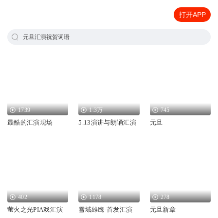
打开APP
元旦汇演祝贺词语
1739
1.3万
745
最酷的汇演现场
5.13演讲与朗诵汇演
元旦
402
1178
278
萤火之光PIA戏汇演
雪域雄鹰-首发汇演
元旦新章