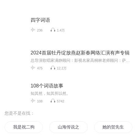
四字词语
236
1.4万
2024首届牡丹绽放燕赵新春网络汇演有声专辑
总导演歌唱家满静顾问：影视名家高桐林老师顾问：萨克斯演员金星华老师歌唱家周京老师乐亭大鼓艺术家刘书宇老师策划花生哥张伟（毅然）艺术顾问歌唱家李迎2024首届牡丹绽放燕赵新春网络汇演这个组织形式应该说是一个创新。以弘扬优秀传统文化，歌颂新时代...
475
12.2万
108个词语故事
知其然，知其所以然。
108
5742
您是不是在找：
我是祝二狗
山海传说之祝融传
她的贺先生