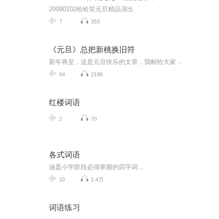
20090102哈哈笑元旦精品演出
7
353
《元旦》总把新桃换旧符
新年将至，这是元旦快乐的文章，我献给大家，
64
2196
红楼词语
2
70
各式词语
涵盖小学阶段必须掌握的四字词...
10
1.4万
词语练习