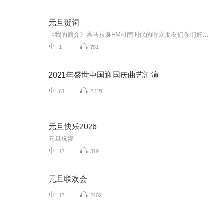
元旦贺词
《我的简介》喜马拉雅FM司南时代的听众朋友们你们好，首先非常感谢大家一直以来对司南时代的支持，为我们的进步提供宝贵的意见。马上我们将迎来2018年，在新的一年里我们会更加用心的给大家准备优秀的作品，2018我们一同进步。为了感谢大家长久以来的支持...
1
781
2021年盛世中国迎国庆曲艺汇演
63
2.1万
元旦快乐2026
元旦祝福
12
319
元旦联欢会
12
2402