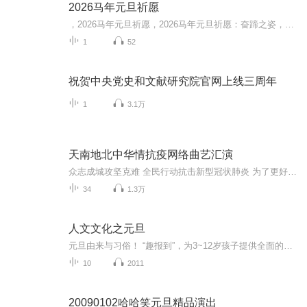
2026马年元旦祈愿
，2026马年元旦祈愿，2026马年元旦祈愿：奋蹄之姿，赴时代之约我祈愿，2026年的中国 山河锦绣，繁荣昌盛。我祈愿，2026年的每个奋斗者，都能策马扬鞭，不负韶华。我祈愿，2026年的情感世界，温暖纯粹 情谊绵长。我祈愿，，2026年的我们，心怀热爱，向阳而...
1
52
祝贺中央党史和文献研究院官网上线三周年
1
3.1万
天南地北中华情抗疫网络曲艺汇演
众志成城攻坚克难 全民行动抗击新型冠状肺炎 为了更好为抗击新型冠状肺炎做宣传 响应党的号召 做好曲艺宣传 山东淄博京东大鼓传承人朱化增和山东淄博青年评书爱好者刘鹏 综合网络资源 汇集全国曲艺精英 给大家奉献了一出 网络曲艺大餐 欢迎收听敬请关注此...
34
1.3万
人文文化之元旦
元旦由来与习俗！ “趣报到”，为3~12岁孩子提供全面的通识知识系列课程。让孩子广泛接触通识教育，掌握更全面的天文，历史，地理，艺术，生活及科普知识。找到兴趣，快乐成长！...
10
2011
20090102哈哈笑元旦精品演出