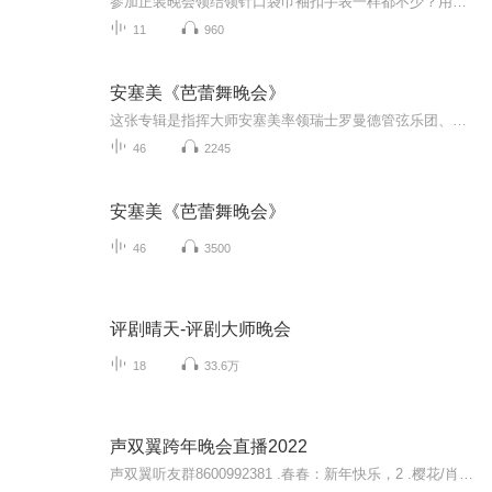
参加正装晚会领结领针口袋巾袖扣手表一样都不少？用过的西餐刀叉放回了原处？拿起面包盘里的面包就一口口的咬着吃？ 化繁为简才是着装正道小小面包也有BMW法则双语教你学校英语书上学不到的礼节知识
11
960
安塞美《芭蕾舞晚会》
这张专辑是指挥大师安塞美率领瑞士罗曼德管弦乐团、巴黎音乐学院管弦乐团，演奏几部优美的著名芭蕾音乐，效果发烧，展现全音域录音最高水准，其中《葛蓓莉亚》和《睡美人》绝版多年。德利布《葛蓓莉亚》作于1870年。也称为《珐琅眼睛的姑娘》，剧情写的是...
46
2245
安塞美《芭蕾舞晚会》
46
3500
评剧晴天-评剧大师晚会
18
33.6万
声双翼跨年晚会直播2022
声双翼听友群8600992381 .春春：新年快乐，2 .樱花/肖尧/JK：无垢3 .火火兔：小星星4 .马里奥、翰文：朗诵《旗袍》5.西西:歌曲《有何不可》6 .妮妮/JK：容嬷嬷扎紫薇7.采玉:《自挂东南枝》8.海啸:朗诵《丰碑》