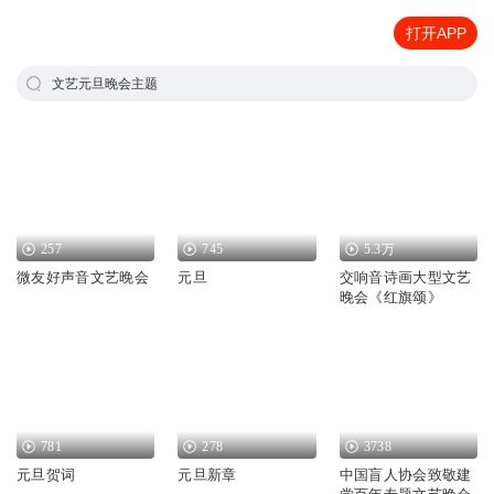
打开APP
文艺元旦晚会主题
257
745
5.3万
微友好声音文艺晚会
元旦
交响音诗画大型文艺
晚会《红旗颂》
781
278
3738
元旦贺词
元旦新章
中国盲人协会致敬建