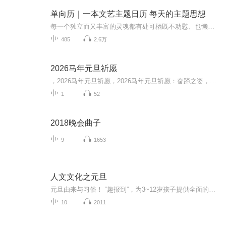
单向历｜一本文艺主题日历 每天的主题思想
每一个独立而又丰富的灵魂都有处可栖既不劝慰、也懒得说教；有时通达、有时可爱。一本有灵魂的日历，会给时光以生命。若在你找不到生活意义的时候，希望它成为你每天的“主题思想。特别声明：内容版权归原作者所有。如有侵权，请联系删除。
485
2.6万
2026马年元旦祈愿
，2026马年元旦祈愿，2026马年元旦祈愿：奋蹄之姿，赴时代之约我祈愿，2026年的中国 山河锦绣，繁荣昌盛。我祈愿，2026年的每个奋斗者，都能策马扬鞭，不负韶华。我祈愿，2026年的情感世界，温暖纯粹 情谊绵长。我祈愿，，2026年的我们，心怀热爱，向阳而...
1
52
2018晚会曲子
9
1653
人文文化之元旦
元旦由来与习俗！ “趣报到”，为3~12岁孩子提供全面的通识知识系列课程。让孩子广泛接触通识教育，掌握更全面的天文，历史，地理，艺术，生活及科普知识。找到兴趣，快乐成长！...
10
2011