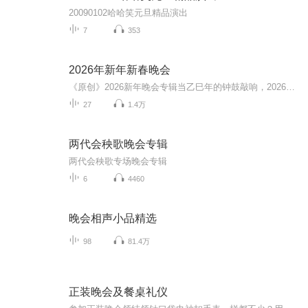
20090102哈哈笑元旦精品演出
7
353
2026年新年新春晚会
《原创》2026新年晚会专辑当乙巳年的钟鼓敲响，2026新年晚会专辑携满格暖意与昂扬锐气而来，为辞旧迎新的时刻镌刻专属声影记忆。这张专辑以“骐骥驰骋 势不可挡”为精神内核，将传统美学与时代活力熔铸一炉，多元素情感风与匠心编排交织成篇，这里有童话故...
27
1.4万
两代会秧歌晚会专辑
两代会秧歌专场晚会专辑
6
4460
晚会相声小品精选
98
81.4万
正装晚会及餐桌礼仪