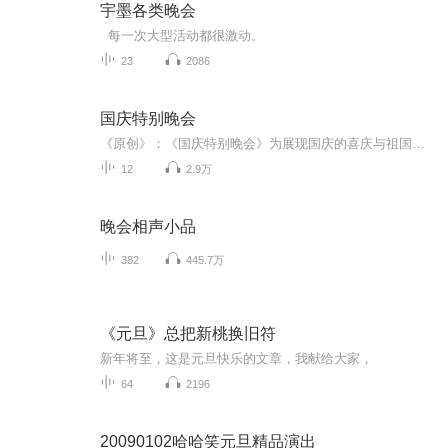
宇墨各类晚会
每一次大型活动都很激动。
23
2086
国庆特别晚会
《原创》：《国庆特别晚会》为展现国庆的喜庆与祖国的深情我将以具体的场景切入从清晨升旗的庄严到街头巷尾的欢庆到历史与当下的交融，用优美的笔触传递对祖国的热爱与自豪！用诗歌和情感美文形式，歌颂祖国的繁荣富强，祝人民幸福安康！
12
2.9万
晚会相声小品
382
445.7万
《元旦》总把新桃换旧符
新年将至，这是元旦快乐的文章，我献给大家，
64
2196
20090102哈哈笑元旦精品演出