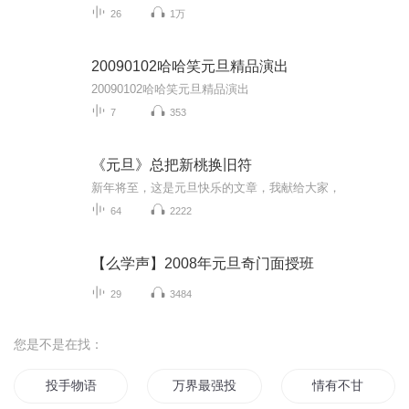
26
1万
20090102哈哈笑元旦精品演出
20090102哈哈笑元旦精品演出
7
353
《元旦》总把新桃换旧符
新年将至，这是元旦快乐的文章，我献给大家，
64
2222
【么学声】2008年元旦奇门面授班
29
3484
您是不是在找：
投手物语
万界最强投影系统
情有不甘