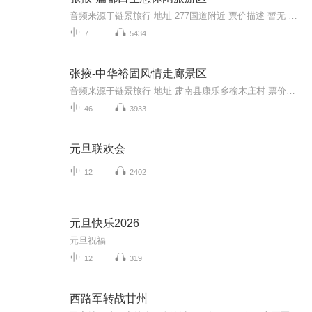
音频来源于链景旅行 地址 277国道附近 票价描述 暂无 开放时间 全天 乘车信息 交通信息：自驾：大多都是自驾或者包车。推荐包车，走张掖-民乐-扁都口路线，一路上风景非常美，路况也非常好， 沿227国道至民乐县城后再向东南方向前行15公里。汽车：张掖东站...
7
5434
张掖-中华裕固风情走廊景区
音频来源于链景旅行 地址 肃南县康乐乡榆木庄村 票价描述 暂无 开放时间 暂无 乘车信息 自驾线路：从起点向正南方向出发—古峡东街—进入环岛—进入G109—到达终点（在道路左侧）宁夏青铜峡旅游区。
46
3933
元旦联欢会
12
2402
元旦快乐2026
元旦祝福
12
319
西路军转战甘州