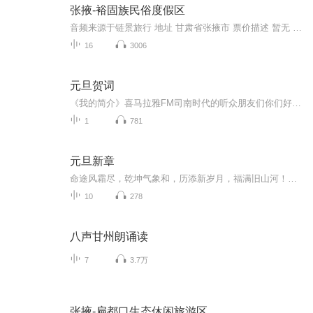
张掖-裕固族民俗度假区
音频来源于链景旅行 地址 甘肃省张掖市 票价描述 暂无 开放时间 全天 乘车信息 暂无
16
3006
元旦贺词
《我的简介》喜马拉雅FM司南时代的听众朋友们你们好，首先非常感谢大家一直以来对司南时代的支持，为我们的进步提供宝贵的意见。马上我们将迎来2018年，在新的一年里我们会更加用心的给大家准备优秀的作品，2018我们一同进步。为了感谢大家长久以来的支持...
1
781
元旦新章
命途风霜尽，乾坤气象和，历添新岁月，福满旧山河！龙蛇交替，迎接全新的2025！
10
278
八声甘州朗诵读
7
3.7万
张掖-扁都口生态休闲旅游区