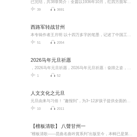
已完结，共38章简介：全篇以1936年10月，红四方面军主力部队在河西走廊向西挺进的革命征程为主线，以祁连山区一处名为大野口峡谷的窑户和窑工的生活为副线，巧妙地谋篇布局，不惜14万字高度展现了红西路军征战河西的悲壮历史！同时颂扬了家乡老百姓默默支...
39
3691
西路军转战甘州
本专辑作者王月明 以十四万多字的笔墨，记述了中国工农红军西路军在河西走廊与国民党政府支持的地方反动土匪武装进行的艰苦卓绝的惨烈战斗经历。赞扬了红军在共产党领导下，不畏艰难困苦，坚定革命信仰的大无畏精神。也赞扬了共产党红军与百姓的鱼水情意。
51
2054
2026马年元旦祈愿
，2026马年元旦祈愿，2026马年元旦祈愿：奋蹄之姿，赴时代之约我祈愿，2026年的中国 山河锦绣，繁荣昌盛。我祈愿，2026年的每个奋斗者，都能策马扬鞭，不负韶华。我祈愿，2026年的情感世界，温暖纯粹 情谊绵长。我祈愿，，2026年的我们，心怀热爱，向阳而...
1
52
人文文化之元旦
元旦由来与习俗！ “趣报到”，为3~12岁孩子提供全面的通识知识系列课程。让孩子广泛接触通识教育，掌握更全面的天文，历史，地理，艺术，生活及科普知识。找到兴趣，快乐成长！...
10
2011
【檀板清歌】 八聲甘州一
“檀板清歌——昆曲名曲吟賞系列”出版至今，本輯已是第五套，除了第二套「嗩吶清曲牌」與第三套「細吹清曲牌」之外，本輯是第三套伴唱CD，前二輯所選的戲齣和曲牌都是比較常見的，本輯所選的就是比較冷門的戲了，例如《荊釵記•上路》的【八聲甘州】、《焚香記• 陽告》的【滿庭芳】、《玉簪記•茶敘》的【二郎神】與【集腎賓】、 《白兔記•出獵》的【雁過沙】與【香羅帶】…等，雖不是經常出現在舞台上，但支支悦耳動聽。〈賜福〉只有在過年時，可以在曲會中聽到曲友演唱，其他時間則早已絶跡於職業舞台。<...