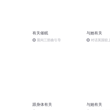
有关催眠
与她有关
晨间三部曲引导
对话英国驻
眼中的“妇女节
跟身体有关
与她有关