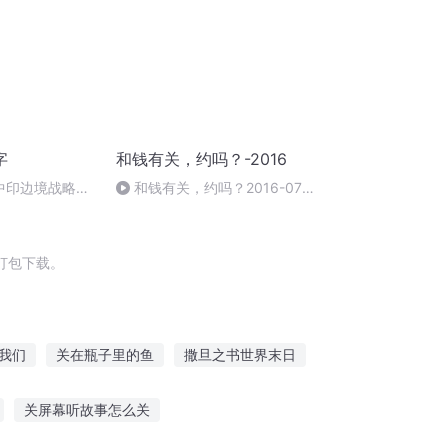
字
和钱有关，约吗？-2016
中印边境战略要
和钱有关，约吗？2016-07-
的历史书
30 16:10-18:00
打包下载。
我们
关在瓶子里的鱼
撒旦之书世界末日
旦暮之地
一画天下
画像里的男人
关屏幕听故事怎么关