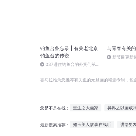
钓鱼台备忘录 | 有关老北京
与青春有关的
钓鱼台的传说
新节目更新
037进住钓鱼台的外宾们第
43节 赫鲁晓夫，元首楼的第一
位客人(2)（完结）
喜马拉雅为您推荐有关鱼的元旦画的精选专辑，包
重生之大画家
异界之以画成
您是不是在找：
你的画里有月光
鱼与海的关
如玉美人故事在线听
讲给男
最新搜索推荐：
撒旦之子
画界仙尊