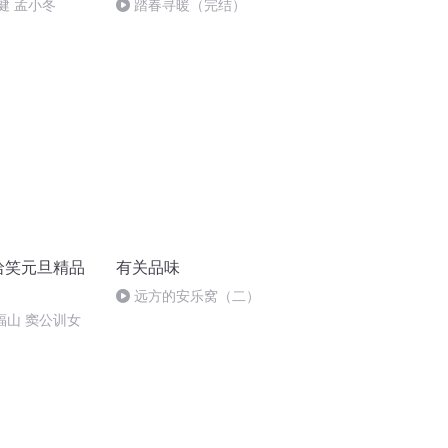
健 孟小冬
踏春寻暖（完结）
哈哈笑元旦精品
有关品味
远方的安乐窝（二）
郑福山 窦公训女