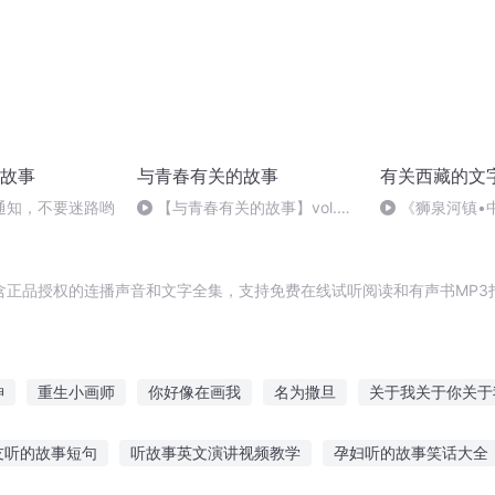
故事
与青春有关的故事
有关西藏的文
通知，不要迷路哟
【与青春有关的故事】vol.95
《狮泉河镇•
可是你没有
地》作者：文渊
含正品授权的连播声音和文字全集，支持免费在线试听阅读和有声书MP3
神
重生小画师
你好像在画我
名为撒旦
关于我关于你关于
系
撒旦日记
大画三千
最强撒旦
魔师神画
伊旦之书
友听的故事短句
听故事英文演讲视频教学
孕妇听的故事笑话大全