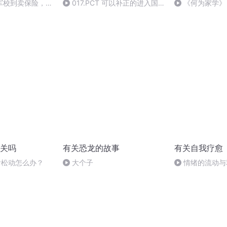
军校到卖保险，是
017.PCT 可以补正的进入国
《何为家学》
点？
家阶段手续
关吗
有关恐龙的故事
有关自我疗愈
牙齿松动怎么办？
大个子
情绪的流动与