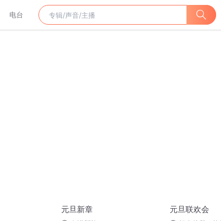
电台
元旦新章
元旦联欢会