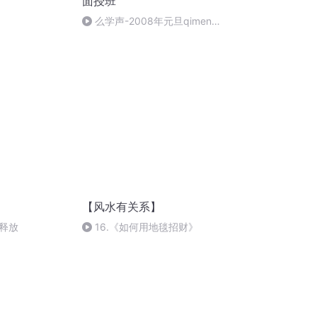
面授班
么学声-2008年元旦qimen面
授班录像-47
【风水有关系】
释放
16.《如何用地毯招财》