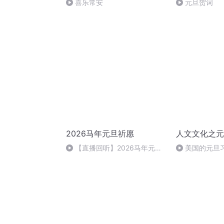
喜乐常安
元旦贺词
2026马年元旦祈愿
人文文化之元
【直播回听】2026马年元旦
美国的元旦
祈愿