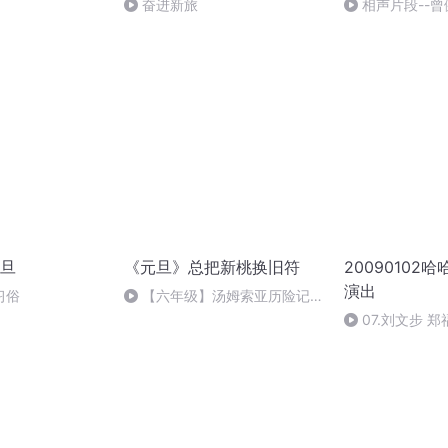
奋进新旅
相声片段--曾
旦
《元旦》总把新桃换旧符
20090102
演出
习俗
【六年级】汤姆索亚历险记
（节选）
07.刘文步 