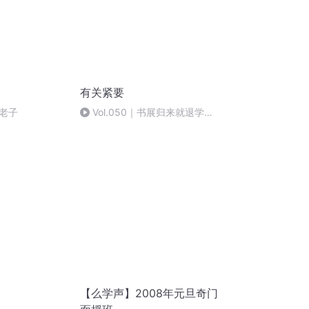
有关紧要
老子
Vol.050｜书展归来就退学，
版权代理为何如此有趣？——
talk with图书版权人谭光磊
【么学声】2008年元旦奇门