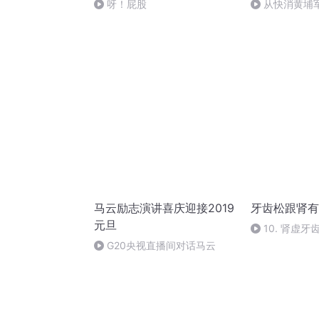
呀！屁股
从快消黄埔
迷茫还是新起
马云励志演讲喜庆迎接2019
牙齿松跟肾有
元旦
10. 肾虚
G20央视直播间对话马云