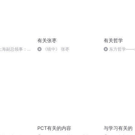
有关张枣
有关哲学
上海副总领事：我
《镜中》 张枣
东方哲学——
” （英文原声）
PCT有关的内容
与学习有关的