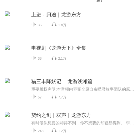
集）
上进．归途｜龙游东方
36
1.8万
电视剧《龙游天下》全集
38
2.1万
猫三丰降妖记 ｜龙游浅滩篇
重要版权声明:本音频内容完全原自奇喵君故事团队的原创作品，原始作品的完整版权和所有知识产权均归属于奇喵君故事团队或其指定权利人，本人仅为搬运者，并非原创作者，也不享有任何版权，本人对原始作品进行了翻录，简单剪辑等操作，未对作品的核心创意，...
57
7.7万
契约之剑｜双声｜龙游东方
有时候你想要的却得不到，你不想要的却轻易得到。 李天书本是秀才应该命中状元，却无意之间成为修真界最强王者。 别人的师傅都是人，而他的师傅却是一条狗； 别人都是靠自己，而他却是三寸不烂之舌走遍天下； 别人都是努力吃苦修炼，而他却是被迫活下去修...
243
1.2万