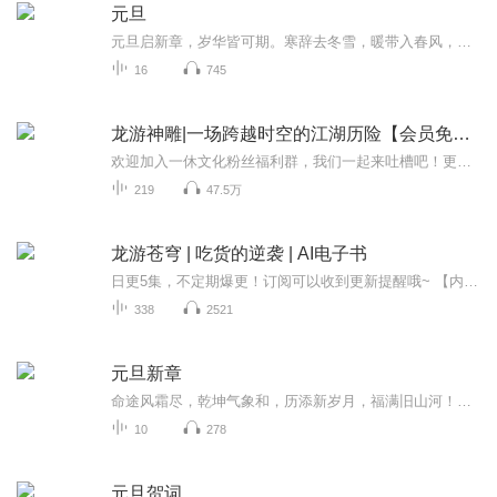
元旦
元旦启新章，岁华皆可期。寒辞去冬雪，暖带入春风，旧岁遗憾随烟散。愿新年有光有暖，万事顺意，岁岁胜今朝。
16
745
龙游神雕|一场跨越时空的江湖历险【会员免费】
欢迎加入一休文化粉丝福利群，我们一起来吐槽吧！更多福利活动待开启（扣群：546185805）“东方神之子”龙天羽因研究时出现事故而失踪！其妻精神崩溃，留下一子于孤儿院……二十年后，电脑天才龙骏横空出世，此人正是龙天羽之子，为寻回其父，秘密造出一台...
219
47.5万
龙游苍穹 | 吃货的逆袭 | AI电子书
日更5集，不定期爆更！订阅可以收到更新提醒哦~ 【内容简介】 一个因为贪吃而被拐走的主角，在与同伴出逃时又走投无路，掉下悬崖，他的未来有将会如何呢？ 【作者介绍】 作者：亡火，网络小说作家，作品《龙游苍穹》，欢迎阅读！ 【主播介绍】 柚米d...
338
2521
元旦新章
命途风霜尽，乾坤气象和，历添新岁月，福满旧山河！龙蛇交替，迎接全新的2025！
10
278
元旦贺词