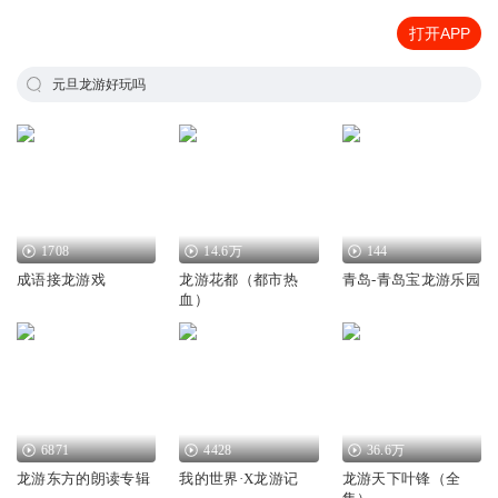
打开APP
元旦龙游好玩吗
1708
14.6万
144
成语接龙游戏
龙游花都（都市热
青岛-青岛宝龙游乐园
血）
6871
4428
36.6万
龙游东方的朗读专辑
我的世界·X龙游记
龙游天下叶锋（全