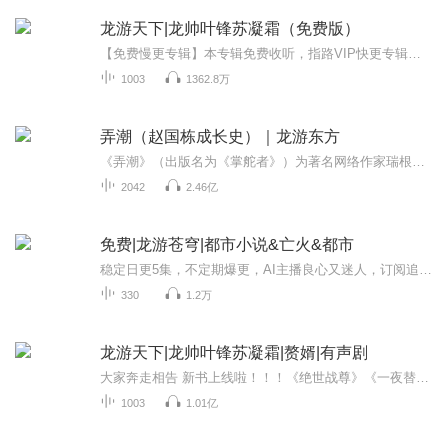
龙游天下|龙帅叶锋苏凝霜（免费版）
【免费慢更专辑】本专辑免费收听，指路VIP快更专辑，点击《龙游天下|龙帅叶锋苏凝霜|赘婿（VIP完本版）》，提前解锁更多声音条，精彩快人一步，会员听到爽~
1003
1362.8万
弄潮（赵国栋成长史）｜龙游东方
《弄潮》（出版名为《掌舵者》）为著名网络作家瑞根力作，全书达6578622字，创下2011年网络点击率之最，具有超高人气，声音推送时主播对本书略作删节。该书很好地将奇幻场景与现实环境结合在了一起，讲述了获得异梦后的赵国栋在时代发展的大背景下，从基层...
2042
2.46亿
免费|龙游苍穹|都市小说&亡火&都市
稳定日更5集，不定期爆更，AI主播良心又迷人，订阅追更不迷路！ 【内容简介】 一个因为贪吃而被拐走的主角，在与同伴出逃时又走投无路，掉下悬崖，他的未来有将会如何呢？ 【作者介绍】 作者：亡火
330
1.2万
龙游天下|龙帅叶锋苏凝霜|赘婿|有声剧
大家奔走相告 新书上线啦！！！《绝世战尊》《一夜替嫁：江太太马甲掉了》本作品为付费有声书，部分集数可免费试听，付费音频0.2元/集，会员免费收听。日更3集，不定时爆更，多多评论订阅可加更哦~
1003
1.01亿