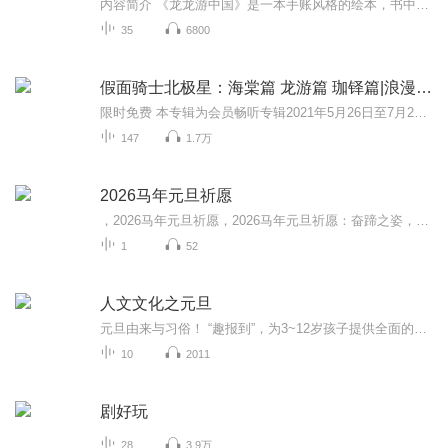
内容简介 《龙龙游中国》是一本手账风格的绘本，书中龙龙和它的伙伴小黑龙饱览了祖国的秀丽山川，了解了不同省市的文化底蕴，还“浅尝”了各地特色饮食。跟着龙龙游中国，越来越热爱脚下的土地，越来越珍惜视野中的每一寸山河。
35
6800
假面骑士北极星：海棠篇 龙游篇 珈铎篇|浪漫多人剧
限时免费 本专辑为会员畅听专辑2021年5月26日至7月26日为限时免费听福利放送期！每天12:00准时更新2集，点击订阅，抢先收听！内容简介 《假面骑士北极星》三部连更：海棠篇 龙游篇 珈铎篇在风铃音的心中，超级偶像叶海凌如同闪耀的北极星，令她神魂颠倒...
147
1.7万
2026马年元旦祈愿
，2026马年元旦祈愿，2026马年元旦祈愿：奋蹄之姿，赴时代之约我祈愿，2026年的中国 山河锦绣，繁荣昌盛。我祈愿，2026年的每个奋斗者，都能策马扬鞭，不负韶华。我祈愿，2026年的情感世界，温暖纯粹 情谊绵长。我祈愿，，2026年的我们，心怀热爱，向阳而...
1
52
人文文化之元旦
元旦由来与习俗！ “趣报到”，为3~12岁孩子提供全面的通识知识系列课程。让孩子广泛接触通识教育，掌握更全面的天文，历史，地理，艺术，生活及科普知识。找到兴趣，快乐成长！...
10
2011
剧好玩
28
3.9万