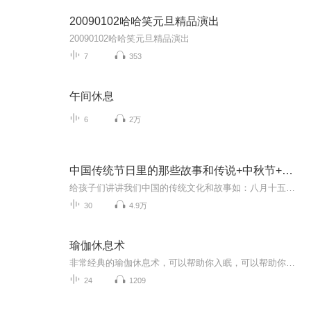
20090102哈哈笑元旦精品演出
20090102哈哈笑元旦精品演出
7
353
午间休息
6
2万
中国传统节日里的那些故事和传说+中秋节+元旦春节等
给孩子们讲讲我们中国的传统文化和故事如：八月十五的由来中秋节的来历八月十五中秋节的各种风俗习惯传说故事各地的风俗习惯随着时节的变化，我们来讲每个节气及假期的有趣故事
30
4.9万
瑜伽休息术
非常经典的瑜伽休息术，可以帮助你入眠，可以帮助你真正地从深层放松三种紧张：肌肉紧张、情绪紧张和精神紧张，让你获得身心健康，当然，也是最重要的，它也可以帮助你在睡眠中修行。祝福你！
24
1209