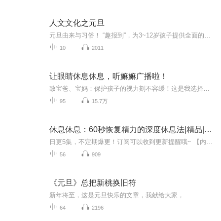
人文文化之元旦
元旦由来与习俗！ “趣报到”，为3~12岁孩子提供全面的通识知识系列课程。让孩子广泛接触通识教育，掌握更全面的天文，历史，地理，艺术，生活及科普知识。找到兴趣，快乐成长！...
10
2011
让眼睛休息休息，听嫲嫲广播啦！
致宝爸、宝妈：保护孩子的视力刻不容缓！这是我选择用广播形式的原因。这是一个特殊的“通 识”广播站，让孩子知道多一点和自己成长相关的知识，了解多一点和自己成长相关的常识，获取多一点大千世界的信息。打开眼界，开阔胸怀，对外界心生探索的渴望，赋...
95
15.7万
休息休息：60秒恢复精力的深度休息法|精品|当代文学
日更5集，不定期爆更！订阅可以收到更新提醒哦~ 【内容简介】 在快节奏的现代生活中，主人公决定踏上一场为期30天的自我探索之旅。从第1天开始，他潜心研究睡眠艺术，解锁深度睡眠的秘密，唤醒沉睡的活力。随后的旅程中，他深入探索身体放松、精神休憩、社...
56
909
《元旦》总把新桃换旧符
新年将至，这是元旦快乐的文章，我献给大家，
64
2196