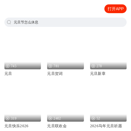
打开APP
元旦节怎么休息
745
781
278
元旦
元旦贺词
元旦新章
319
2402
52
元旦快乐2026
元旦联欢会
2026马年元旦祈愿