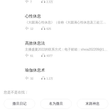
7
2.3万
心性休息
《大圆满心性休息》（全称《大圆满心性休息及三处三善引导文》），是宁玛派全知无垢光尊者（龙钦绕降，1308–1363） 所造，为“三大休息”（心性休息、虚幻休息、禅定休息）之首，是显密贯通的实修总纲。显宗部分为外共同之基·显宗因乘初善修法，是进入密...
12
625
高效休息法
主播盛夏2022的联系方式：电子邮箱：shxia202209@163.com如果著作版权方不同意本主播对这部作品的非盈利播送，请告知。本播音作品会及时撤下
61
4377
瑜伽休息术
32
1.2万
您是不是在找：
撒旦日记
名为撒旦
末路神息