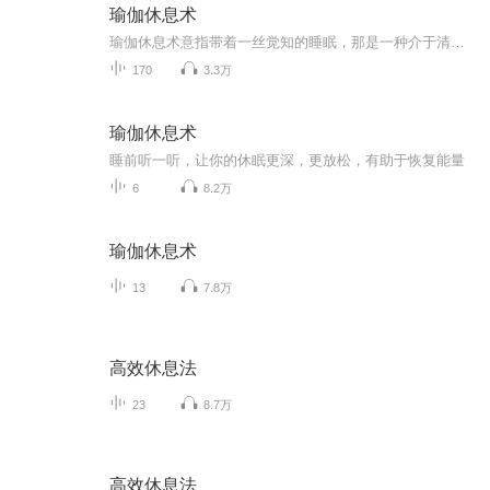
瑜伽休息术
瑜伽休息术意指带着一丝觉知的睡眠，那是一种介于清醒和做梦之间的心智状态。修习瑜伽休息术的你，是在打开心智的更深层面。在这个瞬间，你的理性心智在运作，但当你能够放松时，心智的潜意识和无意识层面会打开……潜意识心智和无意识心智是人类最强大的...
170
3.3万
瑜伽休息术
睡前听一听，让你的休眠更深，更放松，有助于恢复能量
6
8.2万
瑜伽休息术
13
7.8万
高效休息法
23
8.7万
高效休息法