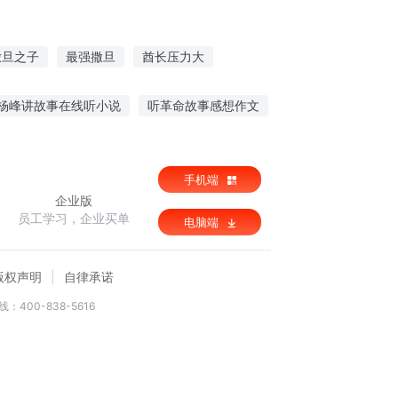
撒旦之子
最强撒旦
酋长压力大
旦之书世界末日
酋长驾到
上古大酋长
杨峰讲故事在线听小说
听革命故事感想作文
伽邂逅故事在线听
听党的故事作文600
手机端
企业版
员工学习，企业买单
电脑端
版权声明
自律承诺
：400-838-5616