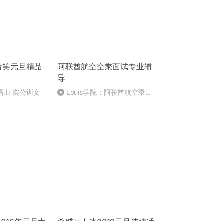
哈哈笑元旦精品
阿联酋航空空乘面试专业辅
导
郑福山 窦公训女
Louis学院：阿联酋航空录取
学员大竹子分享.wav