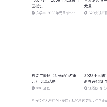
【么学声】2008年元旦奇门
马云励志演讲
面授班
元旦
么学声-2008年元旦qimen面
G20央视直
授班录像-47
科普广播剧《动物的“屁”事
2023中国
儿》|元旦试播
新春诗歌朗诵
006 金鱼
江霞朗诵《
静水流深
喜马拉雅为您推荐阿联酋元旦的精选专辑，包含正