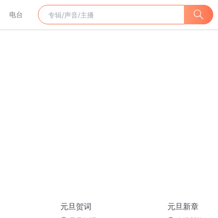
电台
元旦贺词
元旦新章