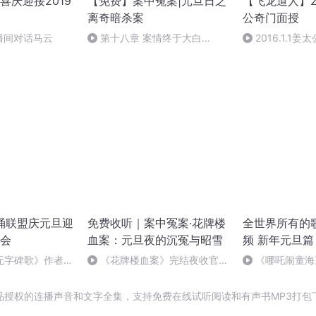
喜庆迎接2019
【免费】案中冤案|元旦日之
【飞龙道人】2
离奇暗杀案
公奇门面授
播间对话马云
第十八章 案情终于大白
2016.1.1
（三）
集
朗诵联盟庆元旦迎
免费收听｜案中冤案·花牌楼
全世界所有的
会
血案：元旦夜的沉冤与昭雪
频 新年元旦篇
无字碑歌》作者：
《花牌楼血案》完结夜收官，
《哪吒闹童海
案中冤案终落幕！
哪吒》
品授权的连播声音和文字全集，支持免费在线试听阅读和有声书MP3打包