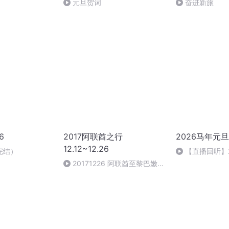
元旦贺词
奋进新旅
6
2017阿联酋之行
2026马年元
12.12~12.26
完结）
【直播回听】
祈愿
20171226 阿联酋至黎巴嫩
看见苏伊士运河 有趣的贝鲁特