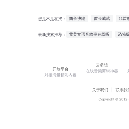
酋长快跑
酋长威武
非酋
您是不是在找：
请叫我酋长好吗
旦暮之地
孟姜女语音故事在线听
恐怖
最新搜索推荐：
超级大酋长
我什么什么听故事英语
东东
神话故事睡前故事免费听
布
云剪辑
开放平台
在线音频剪辑神器
对接海量精彩内容
关于我们
联系我
Copyright © 2012-