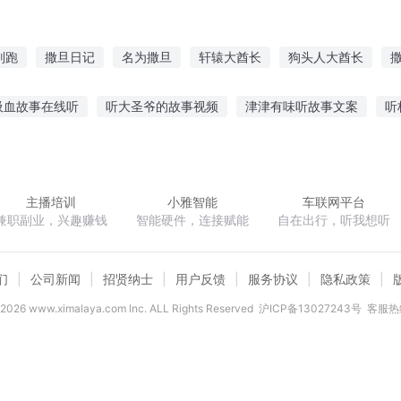
别跑
撒旦日记
名为撒旦
轩辕大酋长
狗头人大酋长
伊旦之书
星外当酋长
原始社会女酋长
末世非酋系统
撒
吸血故事在线听
听大圣爷的故事视频
津津有味听故事文案
听
龙免费听故事
讲好故事给你听的英文
指令宝贝故事在线听
瑜
娃娃听故事
精彩恋爱故事在线听
主播培训
小雅智能
车联网平台
兼职副业，兴趣赚钱
智能硬件，连接赋能
自在出行，听我想听
们
公司新闻
招贤纳士
用户反馈
服务协议
隐私政策
2026
www.ximalaya.com lnc. ALL Rights Reserved
沪ICP备13027243号
客服热线