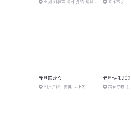
亚洲 阿联酋 迪拜 介绍 建筑
喜乐常安
甄嬛嬛讲故事（YOKIVOICE）
(2)
元旦联欢会
元旦快乐202
相声片段--曾健 孟小冬
踏春寻暖（