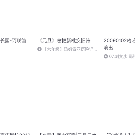
长国-阿联酋
《元旦》总把新桃换旧符
20090102
演出
【六年级】汤姆索亚历险记
（节选）
07.刘文步 