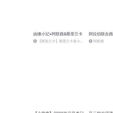
由缰小记•阿联酋&斯里兰卡
阿拉伯联合酋
【斯里兰卡】斯里兰卡卷小结
阿联酋
（下）-斯里兰卡简史