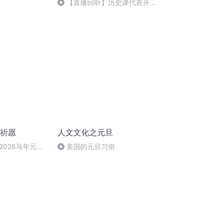
【直播回听】历史课代表开讲
啦~
旦祈愿
人文文化之元旦
2026马年元旦
美国的元旦习俗