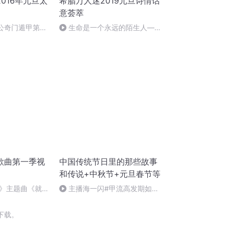
016年元旦太
希腊万人迷2019元旦诗情话
意荟萃
姜太公奇门遁甲第一
生命是一个永远的陌生人——
作者：顾瑞荣，朗读：顾瑞荣
歌曲第一季视
中国传统节日里的那些故事
和传说+中秋节+元旦春节等
》主题曲《就是
主播海一闪#甲流高发期如何
做好防护+热词+奥司他韦
下载。