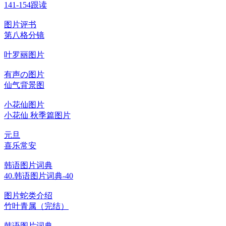
141-154跟读
图片评书
第八格分镜
叶罗丽图片
有声の图片
仙气背景图
小花仙图片
小花仙 秋季篇图片
元旦
喜乐常安
韩语图片词典
40.韩语图片词典-40
图片蛇类介绍
竹叶青属（完结）
韩语图片词典