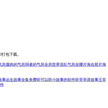
3打包下载。
气息
腐肉的气息
弱者的气息
全息世界
混乱气息
在哪片海在那片海
故事
丛生故事全集免费听
可以听小故事的软件
听哥哥讲故事王菲
件