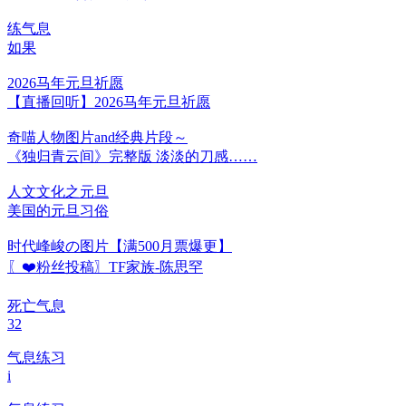
练气息
如果
2026马年元旦祈愿
【直播回听】2026马年元旦祈愿
奇喵人物图片and经典片段～
《独归青云间》完整版 淡淡的刀感……
人文文化之元旦
美国的元旦习俗
时代峰峻の图片【满500月票爆更】
〖❤️粉丝投稿〗TF家族-陈思罕
死亡气息
32
气息练习
i