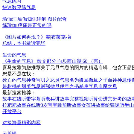
气息练习
快速数枣练气息
瑜伽汇|瑜伽知识详解 图片配合
练瑜伽 疼痛是正常的吗
《图片如何再现？》美|布莱克-著
总结，本书录读完毕
生命的气息
《生命的气息》 散文部分 向步西山湖 60 （完）
喜马拉雅为您推荐关于元旦气息的图片的精选专辑，包含正品
您是不是在找：
死亡的气息
神奇宝贝之恶灵气息
名为撒旦
撒旦之子
血神神息传
是柑橘的甜美气息
最强撒旦
伊旦之书
暴戾气息
血魔之息
最新搜索推荐：
故事在线听带字幕
听老兵讲故事完整视频
听算命进京赶考的故
拉粑粑故事在线听
3岁宝宝睡前听故事
女孩讲故事给猫咪听
半山
开放平台
对接海量精彩内容
云剪辑