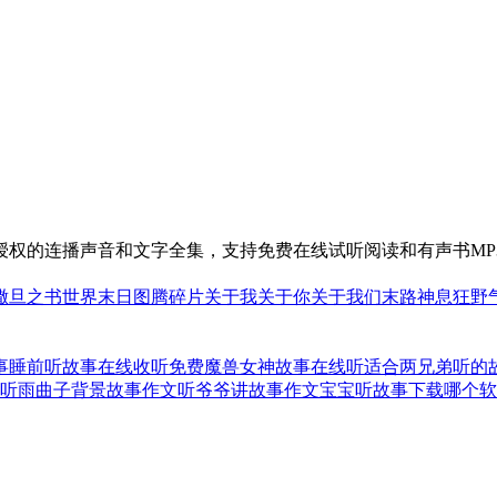
授权的连播声音和文字全集，支持免费在线试听阅读和有声书MP
撒旦之书世界末日
图腾碎片
关于我关于你关于我们
末路神息
狂野
事
睡前听故事在线收听免费
魔兽女神故事在线听
适合两兄弟听的
听雨曲子背景故事
作文听爷爷讲故事作文
宝宝听故事下载哪个软