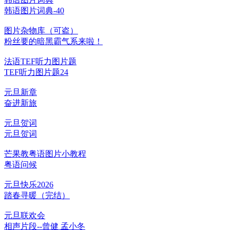
韩语图片词典-40
图片杂物库（可盗）
粉丝要的暗黑霸气系来啦！
法语TEF听力图片题
TEF听力图片题24
元旦新章
奋进新旅
元旦贺词
元旦贺词
芒果教粤语图片小教程
粤语问候
元旦快乐2026
踏春寻暖（完结）
元旦联欢会
相声片段--曾健 孟小冬