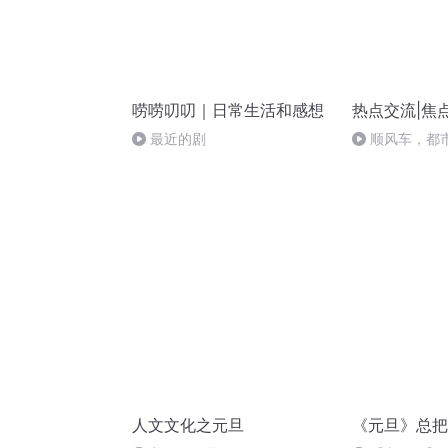
唠唠叨叨｜日常生活和感想
热点交流|焦点
最近的剧
顺风车，都
人文文化之元旦
《元旦》总把