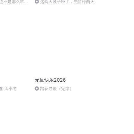
作也不是那么容易
这两天嗓子哑了，先暂停两天
小故事还在编写
元旦快乐2026
健 孟小冬
踏春寻暖（完结）