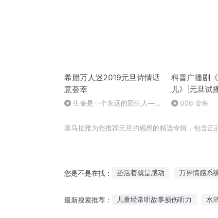
希腊万人迷2019元旦诗情话
科普广播剧《
意荟萃
儿》|元旦试
生命是一个永远的陌生人——
006 金鱼
作者：顾瑞荣，朗读：顾瑞荣
喜马拉雅为您推荐元旦的感想的精选专辑，包含正
还活着就是感动
万界情感系
您是不是在找：
女主人和她的感情生活
名为
儿童经常听故事损伤听力
水
最新搜索推荐：
感情年代
人生感想