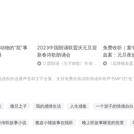
动物的“屁”事
2023中国朗诵联盟庆元旦迎
免费收听｜案
播
新春诗歌朗诵会
血案：元旦夜
江霞朗诵《无字碑歌》作者：
《花牌楼血案
静水流深
案中冤案终落幕
品授权的连播声音和文字全集，支持免费在线试听阅读和有声书MP3打包
统
撒旦之子
我的感情生活
人生感集
一个游子的情感自白
撒旦
仙界情感大师
灵感少女
撒旦日记
笑感动天
我的
浒传听故事小说
脆皮小猪故事在线听
晚上听故事睡觉的危害