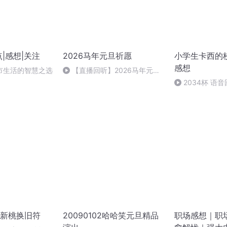
|感想|关注
2026马年元旦祈愿
小学生卡西的
感想
市生活的智慧之选
【直播回听】2026马年元旦
祈愿
2034杯 语
新桃换旧符
20090102哈哈笑元旦精品
职场感想｜职