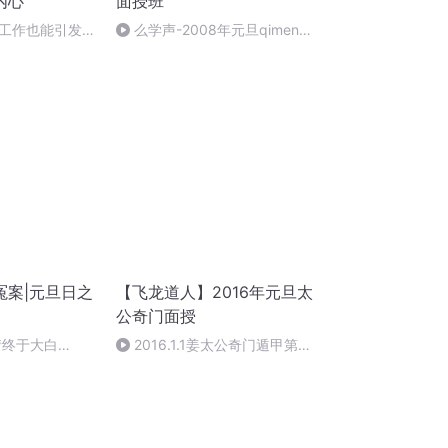
内心
面授班
工作也能引发万
么学声-2008年元旦qimen面
授班录像-47
冤案|元旦日之
【飞龙道人】2016年元旦太
公奇门面授
情终于大白
2016.1.1姜太公奇门遁甲第一
集