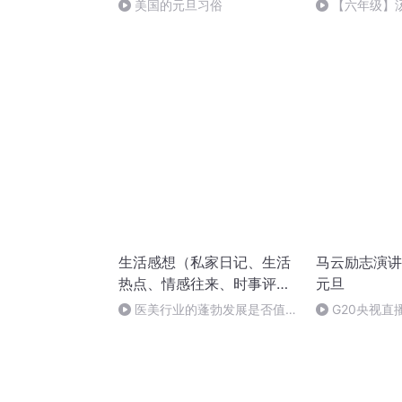
美国的元旦习俗
【六年级】
（节选）
生活感想（私家日记、生活
马云励志演讲
热点、情感往来、时事评
元旦
说）
医美行业的蓬勃发展是否值得
G20央视直
提倡