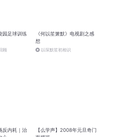
校园足球训练
《何以笙箫默》电视剧之感
想
音回顾
以琛默笙初相识
场反内耗｜治
【么学声】2008年元旦奇门