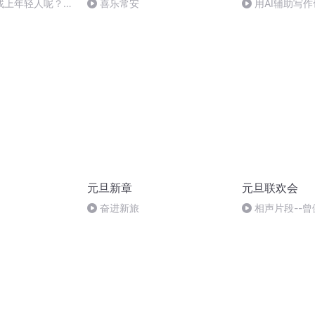
找上年轻人呢？做
喜乐常安
用AI辅助写
呀，我的第一篇
中
元旦新章
元旦联欢会
奋进新旅
相声片段--曾