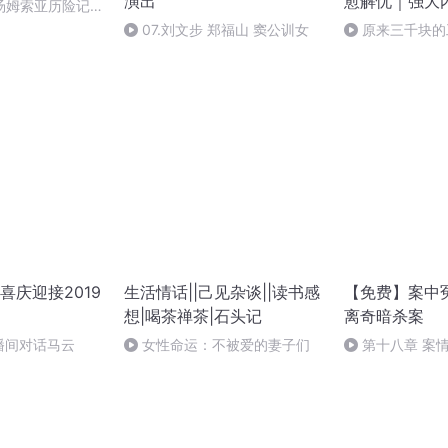
演出
愈解忧｜强大
汤姆索亚历险记
07.刘文步 郑福山 窦公训女
原来三千块的
人争抢
喜庆迎接2019
生活情话||己见杂谈||读书感
【免费】案中
想|喝茶禅茶|石头记
离奇暗杀案
播间对话马云
女性命运：不被爱的妻子们
第十八章 案
（三）