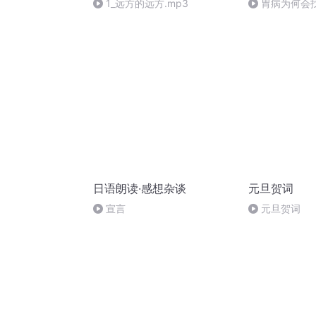
1_远方的远方.mp3
胃病为何会
好以下三点
日语朗读·感想杂谈
元旦贺词
宣言
元旦贺词