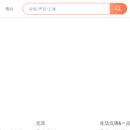
电台
元旦
生活点滴&一