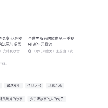
中冤案·花牌楼
全世界所有的歌曲第一季视
的沉冤与昭雪
频 新年元旦篇
》完结夜收官，
《哪吒闹童海》主题曲《就是
！
哪吒》
下载。
超感双生
伊旦之书
旦暮之地
好感系统
大学有感
撒旦之书世界末日
听跳跳虎的故事
少了听故事的人的句子