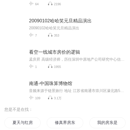
64
2196
20090102哈哈笑元旦精品演出
20090102哈哈笑元旦精品演出
7
353
看空一线城市房价的逻辑
孟庆昇 高级经济师，历任深圳中原地产公司研究中心信息部副经理，深圳房地产研究中心房地产研究所所长，深圳房地产评估发展中心房地产研究部部长，工程造价部部长，副总评估师，长期参与或主持深圳房地产市场分析、房地产宏观调控、住房建设和保障性住房发展规划等课题，以及省、部住房和房地产课题。 一、一线城市引领的中国地产发展脉络 二、一线城市对中国房价上涨的样本解读 三、当前一线城市房价风险的评估 四、个人与机构的操作策略及应关注的投资方向
1
1955
南通-中国珠算博物馆
音频来源于链景旅行 地址 江苏省南通市崇川区濠北路58号 票价描述 免费参观 开放时间 周二至周日：9:00-16:30，周一闭馆 乘车信息 交通信息：乘坐15路、33路、37路、77路到珠算博物馆站下车
109
3.1万
您是不是在找：
夏天与红房子
修真界房东
我的房东是二哈