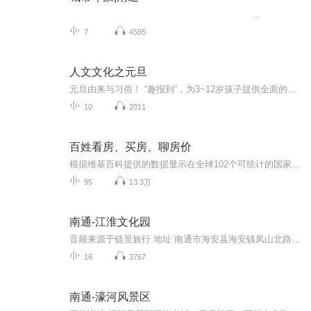
...
7
4585
人文文化之元旦
元旦由来与习俗！ “趣报到”，为3~12岁孩子提供全面的通识知识系列课程。让孩子广泛接触通识教育，掌握更全面的天文，历史，地理，艺术，生活及科普知识。找到兴趣，快乐成长！...
10
2011
百姓看房、买房、聊房价
根据维基百科提供的数据显示在全球102个可统计的国家中，中国以24.98的房价收入比位居全球第6高，按照这个数据来说的话那么中国的买房难度可以说是全球第6难的了，按照24.98的房价收入来计算的话，那么基本上在中国想要买一套房子就需要一个家庭花费24.98...
95
13.3万
南通-江淮文化园
音频来源于链景旅行 地址 南通市海安县海安镇凤山北路33号 票价描述 成人票：三景点联票（白龙故里景区、先贤景区景区、凤山书院景区）：60元/人；四景点联票（白龙故里景区、先贤景区景区、凤山书院景区、中国名人艺术馆群景区）：120元/人。 开放时间 8:...
16
3767
南通-濠河风景区