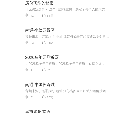
房价飞涨的秘密
什么决定房价？ 这个问题很重要，决定了每个人的大类资产配置。更重要的是什么？可以实战！ 我们要判断哪个地方房价会涨，哪个地方房价会跌，什么时候会涨，什么时候会跌，这是我要跟大家讲的最核心的问题。 你会发现，在这个社会上过去十多年一直在讨论这个问题，有几十种答案，这就是房地产这个话题争议这么大的原因。 方正证券首席经济学家任泽平研究了10年房地产，把它总结为一句话，“长期看人口、中期看土地、短期看金融”。 那房价的的秘密到底是什么了？
41
6.8万
南通-水绘园景区
音频来源于链景旅行 地址 江苏省如皋市碧霞路299号 票价描述 50元 开放时间 8：00-18：00 乘车信息 到水绘园有多种交通方式，可以打的、坐三轮车、步行、乘公共汽车。如皋公交101路客运站→外国语学校→行政中心→大润发→技工学校→范公苑→文定苑→定慧...
63
9.8万
2026马年元旦祈愿
，2026马年元旦祈愿，2026马年元旦祈愿：奋蹄之姿，赴时代之约我祈愿，2026年的中国 山河锦绣，繁荣昌盛。我祈愿，2026年的每个奋斗者，都能策马扬鞭，不负韶华。我祈愿，2026年的情感世界，温暖纯粹 情谊绵长。我祈愿，，2026年的我们，心怀热爱，向阳而...
1
52
南通-中国长寿城
音频来源于链景旅行 地址 江苏省如皋市如城街道解放西路88号 票价描述 现阶段免费开放 开放时间 中国长寿城景区开放时间上午8：00至下午5：30、长寿博物馆开放时间：上午9：00至11：00 下午：春、夏季 2：00至5：00 ...
31
2.7万
城市印象|南通