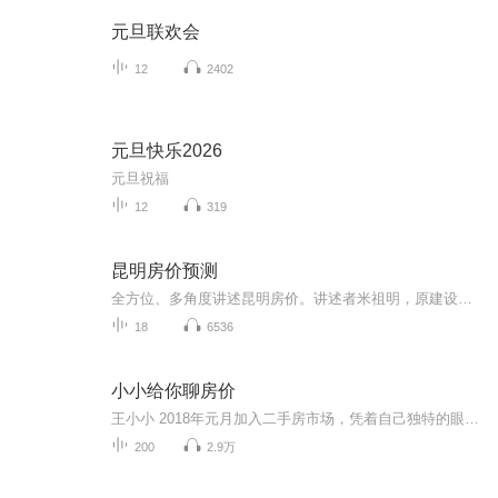
元旦联欢会
12
2402
元旦快乐2026
元旦祝福
12
319
昆明房价预测
全方位、多角度讲述昆明房价。讲述者米祖明，原建设部下属中国房地产报云南记者站站长，香港财讯传媒《财经》杂志新地产云南主编。公开出版图书《昆明楼市解密》、《与售楼小姐的聊天记录》，新华书店有售。
18
6536
小小给你聊房价
王小小 2018年元月加入二手房市场，凭着自己独特的眼光和专业知识，给大家讲述房地产方面的知识，每天把在市场上的一些房产市场的价格，户型，买房注意的细节和要点，分享给大家，房子连着家连着幸福，房子关系到老百姓一生的幸福指数，也关系到几代人的付出和汗水 房子的涨跌都关系的每位家庭的经济状况， 我记得我第一次买房是在1996年那时候第一次接触房产，在我那时候的记忆里，觉得自己是一位外来的农村打工妹，能够在城市安个家是一件很幸福的时候\，所以，一九九六年买得第一套房子 根据自己在一线市场对房价的体验，给观众简述房价的市场走势，每天准时收听小小给你聊房价
200
2.9万