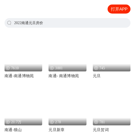
打开APP
2022南通元旦房价
7610
3881
745
南通-南通博物苑
南通- 南通博物苑
元旦
21.7万
278
781
南通-狼山
元旦新章
元旦贺词