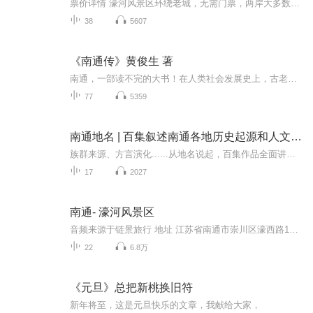
票价详情 濠河风景区环绕老城，无需门票，两岸大多数景点均免费开放。濠河游船船票视游船种类不同而异。 适宜 全年 电话 暂无 简介 您好！咱们现在来到的地方是国家级5A风景区濠河，它位于国家历史文化名城南通的中心，是国内保存最为完整的古护城河之一。...
38
5607
《南通传》黄俊生 著
南通，一部读不完的大书！在人类社会发展史上，古老与现在是连在一起的；辉煌的古代文明必将孕育璀璨的现代文明。人们关注历史，了解过去，是为了更好地振兴发展那些早就辉煌过的地方。读南通，读南通史，读到了一部江海文化的发展史。
77
5359
南通地名 | 百集叙述南通各地历史起源和人文故事
族群来源、方言演化......从地名说起，百集作品全面讲述南通各地历史文化。
17
2027
南通- 濠河风景区
音频来源于链景旅行 地址 江苏省南通市崇川区濠西路19号 票价描述 濠河风景区环绕老城，无需门票，两岸大多数景点均免费开放。濠河游船船票视游船种类不同而异。 开放时间 全天开放 乘车信息 濠河周围有很多公交站，一般可乘坐公交15、16、17、33环线、36...
22
6.8万
《元旦》总把新桃换旧符
新年将至，这是元旦快乐的文章，我献给大家，