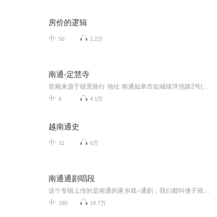
房价的逻辑
50
1.2万
南通-定慧寺
音频来源于链景旅行 地址 南通如皋市如城镇泮池路2号(近师苑桥) 票价描述 20 开放时间 全体 乘车信息 暂无
8
4.1万
越南通史
11
6万
南通通剧唱段
这个专辑上传的是南通的家乡戏--通剧，我们都叫僮子戏，唱腔粗狂，原汁原味，为国家的非物质保护遗产。
190
19.7万