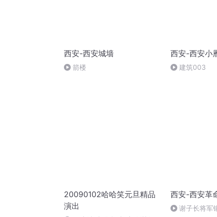
西安-西安城墙
西安-西安小
箭楼
建筑003
20090102哈哈笑元旦精品
西安-西安革
演出
谢子长将军