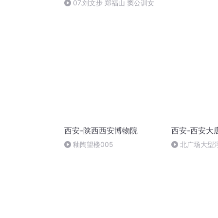
07.刘文步 郑福山 窦公训女
西安-陕西西安博物院
西安-西安大
釉陶望楼005
北广场大型