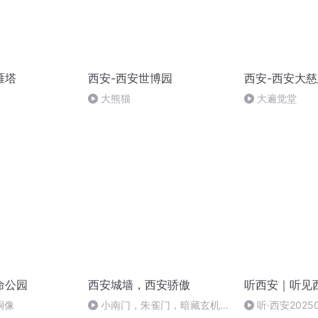
雁塔
西安-西安世博园
西安-西安大
大熊猫
大遍觉堂
命公园
西安城墙，西安骄傲
听西安｜听见
铜像
小南门，朱雀门，暗藏玄机的
听·西安2025