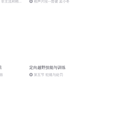
特、非主流和精英
相声片段--曾健 孟小冬
春
旦
定向越野技能与训练
俗
第五节 犯规与处罚