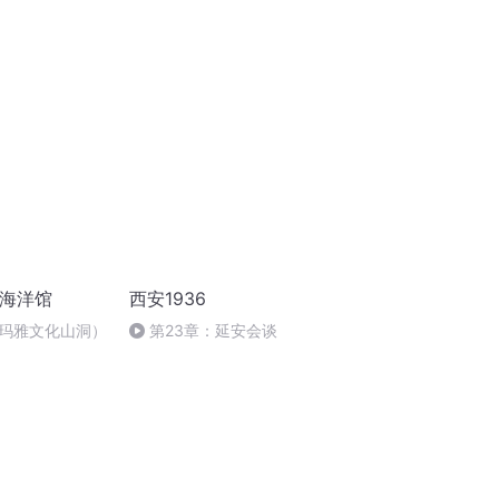
雨要来了丨首次
不听人类指挥了
江海洋馆
西安1936
玛雅文化山洞）
第23章：延安会谈