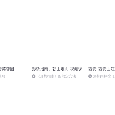
街宽
大风，西安雨雨
发现！有AI开始
唐芙蓉园
形势指南、朝山定向 视频课
西安-西安曲
浮雕
《形势指南》四煞定穴法
热带雨林馆（