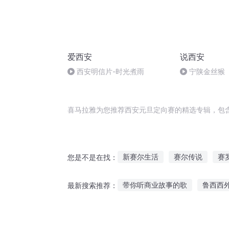
爱西安
说西安
西安明信片-时光煮雨
宁陕金丝猴
喜马拉雅为您推荐西安元旦定向赛的精选专辑，包
新赛尔生活
赛尔传说
赛
您是不是在找：
撒旦之子
我最强赛罗
伊
带你听商业故事的歌
鲁西西
最新搜索推荐：
凡尔赛只有女王
描学听故事很认真
素听故事