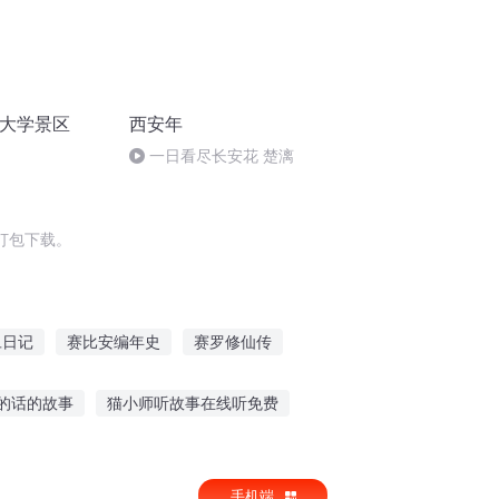
通大学景区
西安年
一日看尽长安花 楚漓
打包下载。
旦日记
赛比安编年史
赛罗修仙传
之地
何为不安定
撒旦之书世界末日
的话的故事
猫小师听故事在线听免费
小猪掉牙教案中班
会说话的面包听故事
手机端