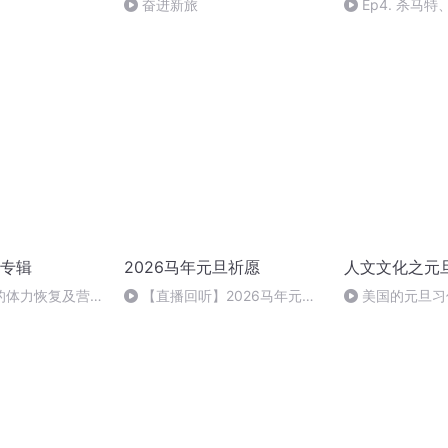
奋进新旅
Ep4. 杀马
审美外的肆意青
专辑
2026马年元旦祈愿
人文文化之元
的体力恢复及营养
【直播回听】2026马年元旦
美国的元旦习
祈愿