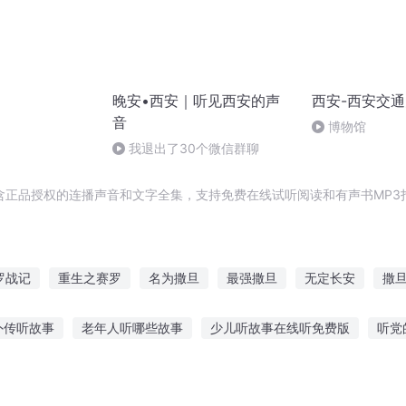
晚安•西安｜听见西安的声
西安-西安交
音
博物馆
我退出了30个微信群聊
含正品授权的连播声音和文字全集，支持免费在线试听阅读和有声书MP3
罗战记
重生之赛罗
名为撒旦
最强撒旦
无定长安
撒
旦之书
我安赛尔是个猛男
重生之最强赛罗
魔尊赛罗
旦暮
外传听故事
老年人听哪些故事
少儿听故事在线听免费版
听党
超大声音
麦嘉寻宝故事在线听
情侣听歌听故事的软件
听故事