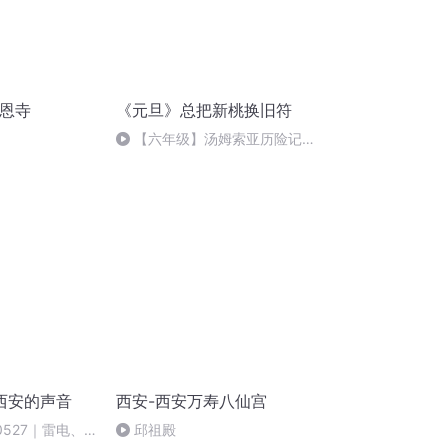
慈恩寺
《元旦》总把新桃换旧符
【六年级】汤姆索亚历险记
（节选）
西安的声音
西安-西安万寿八仙宫
0527｜雷电、
邱祖殿