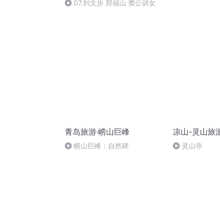
（节选）
07.刘文步 郑福山 窦公训女
青岛旅游·崂山巨峰
凉山-灵山旅
崂山巨峰：自然碑
灵山寺