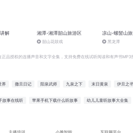
讲解
湘潭-湘潭韶山旅游区
凉山-螺髻山
韶山花鼓戏
黑龙潭
含正品授权的连播声音和文字全集，支持免费在线试听阅读和有声书MP3
世界
撒旦日记
阳泉武师
九泉之下
末日黄泉
伊旦之
之书世界末日
旦暮之地
往生泉下
最强撒旦
名为撒旦
子故事在线听
苹果手机下载什么听故事
幼儿儿童听故事大全集
听女生讲故事怎么回复
小城故事土拨鼠在线听
听花开的故事882
赚钱的有吗
陈年睡前故事在线听
听小尚讲故事吧
凯歌听故事
主播培训
小雅智能
车联网平台