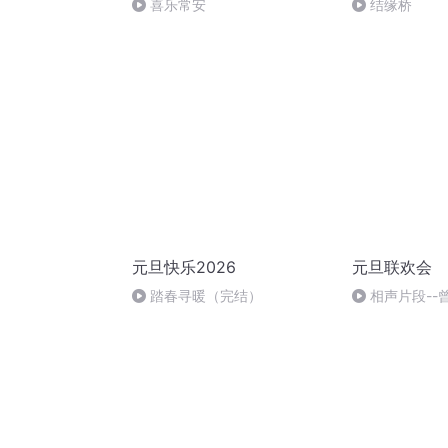
喜乐常安
结缘桥
元旦快乐2026
元旦联欢会
踏春寻暖（完结）
相声片段--