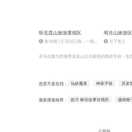
听见昆山旅游度假区
明月山旅游区
第18期 | 打马过江南，一枕
月下老人
吴水缘
喜马拉雅为您推荐龙泉山元旦旅游的精选专辑，包
仙妖魔泉
神泉手链
灵泉
您是不是在找：
黄泉旅店
九泉一梦
撒旦
皓月 峡谷故事在线听
越南猴
最新搜索推荐：
帝泉传奇
佳音睡前故事免费听在线听
小小纸船故事在线听
听故事
云剪辑