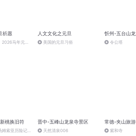
旦祈愿
人文文化之元旦
忻州-五台山
2026马年元旦
美国的元旦习俗
令公塔
新桃换旧符
晋中-五峰山龙泉寺景区
常德-夹山旅
汤姆索亚历险记
天然清泉006
紫和寺