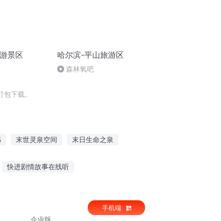
旅游景区
哈尔滨-平山旅游区
森林氧吧
打包下载。
书
末世灵泉空间
末日生命之泉
我有一口仙人泉
魔王撒旦的旅程
快进剧情故事在线听
0字
听朴姐讲恐怖故事
手机端
怎么取消绑定
企业版