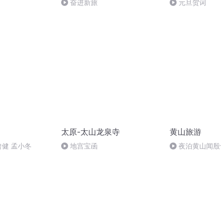
奋进新旅
元旦贺词
太原-太山龙泉寺
黄山旅游
曾健 孟小冬
地宫宝函
夜泊黄山闻殷