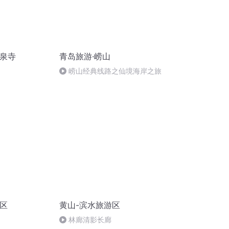
龙泉寺
青岛旅游·崂山
崂山经典线路之仙境海岸之旅
游区
黄山-滨水旅游区
林廊清影长廊