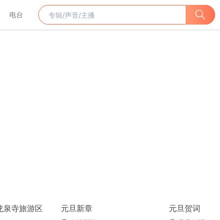
电台
龙泉寺旅游区
元旦新章
元旦贺词