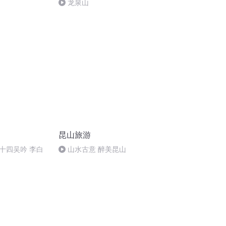
龙泉山
昆山旅游
十四吴吟 李白
山水古意 醉美昆山