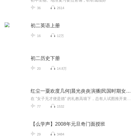
初中生物、地理复习要点背诵，听听成绩好
36
2614
初二英语上册
16
12万
初二历史下册
20
14.8万
红尘一粟欢度几何|晨光炎炎演播|民国时期女性觉醒之路
在 “女子无才便是德” 的礼教高墙下，总有人试图推开束缚的窗扉。白薇从湖南士绅家族的重重规矩中逃离，以《打出幽灵塔》的戏剧呐喊，撕碎封建枷锁对女性的禁锢；苏青在《结婚十年》里剖开婚姻真相，让女性在家庭中的真实困境暴露于世人眼前；张茂渊用半...
77
1532
【么学声】2008年元旦奇门面授班
29
3484