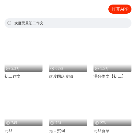
打开APP
欢度元旦初二作文
5.3万
6788
1.5万
初二作文
欢度国庆专辑
满分作文【初二】
745
781
278
元旦
元旦贺词
元旦新章