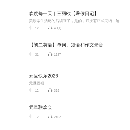
欢度每一天｜三丽欧【暑假日记】
美乐蒂生活记的后续来了，是的，它没有正式完结，这个后续讲的是：美乐蒂他们在暑假里的真实事件，虽然人物是虚拟的，但故事的真永远第一！希望大家在假期看到更好的我们！
12
4.1万
【初二英语】单词、短语和作文录音
31
1187
元旦快乐2026
元旦祝福
12
319
元旦联欢会
12
2402