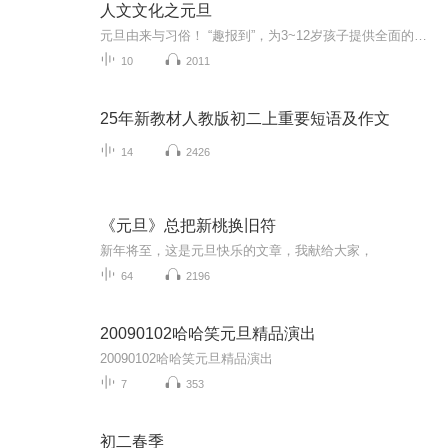
人文文化之元旦
元旦由来与习俗！ “趣报到”，为3~12岁孩子提供全面的通识知识系列课程。让孩子广泛接触通识教育，掌握更全面的天文，历史，地理，艺术，生活及科普知识。找到兴趣，快乐成长！...
10
2011
25年新教材人教版初二上重要短语及作文
14
2426
《元旦》总把新桃换旧符
新年将至，这是元旦快乐的文章，我献给大家，
64
2196
20090102哈哈笑元旦精品演出
20090102哈哈笑元旦精品演出
7
353
初二春季