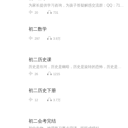
为家长提供学习咨询，为孩子答疑解惑交流群：QQ：716651941
20
731
初二数学
297
3.9万
初二历史课
历史是坎坷，历史是幽暗，历史是旋转的恐怖，历史是秘藏的奢侈，历史是大雨中的泥泞，历史是悬崖上的废弃
26
1215
初二历史下册
12
3.7万
初二会考完结