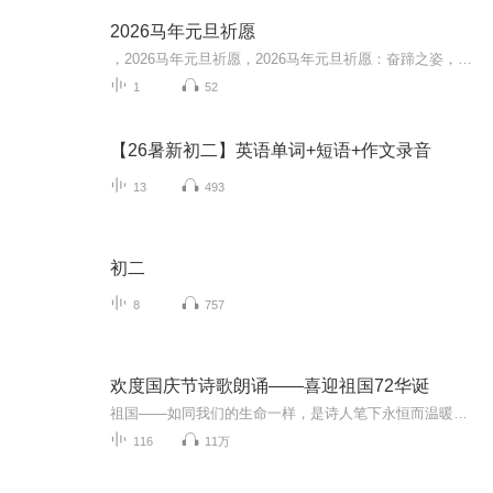
2026马年元旦祈愿
，2026马年元旦祈愿，2026马年元旦祈愿：奋蹄之姿，赴时代之约我祈愿，2026年的中国 山河锦绣，繁荣昌盛。我祈愿，2026年的每个奋斗者，都能策马扬鞭，不负韶华。我祈愿，2026年的情感世界，温暖纯粹 情谊绵长。我祈愿，，2026年的我们，心怀热爱，向阳而...
1
52
【26暑新初二】英语单词+短语+作文录音
13
493
初二
8
757
欢度国庆节诗歌朗诵——喜迎祖国72华诞
祖国——如同我们的生命一样，是诗人笔下永恒而温暖的主题。在祖国72周年华诞来临之际，特创建这个诗歌朗诵专辑，诵读经典爱国篇章，和大家一起歌颂祖国，向国庆的献礼！祝愿伟大的祖国繁荣富强，祝愿大家国庆节快乐，度过平安快乐的黄金周假期！
116
11万