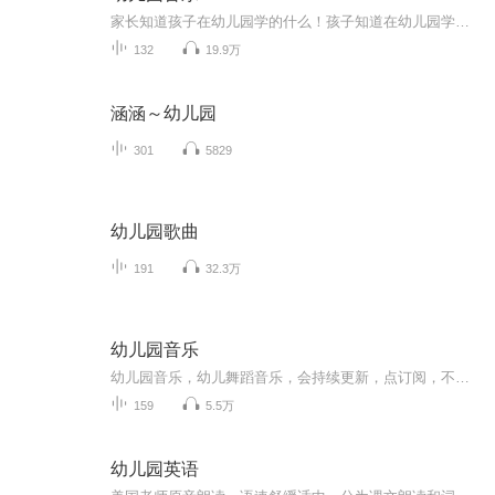
家长知道孩子在幼儿园学的什么！孩子知道在幼儿园学的什么！天赋宝贝先人一步！
132
19.9万
涵涵～幼儿园
301
5829
幼儿园歌曲
191
32.3万
幼儿园音乐
幼儿园音乐，幼儿舞蹈音乐，会持续更新，点订阅，不迷路。音乐中以歌曲为主，也有少部分儿歌。适合0-6岁小朋友编舞，再大一点的孩子就不适合了。也可以用于幼儿园课程中使用。欢迎幼教专业的宝宝们关注！
159
5.5万
幼儿园英语