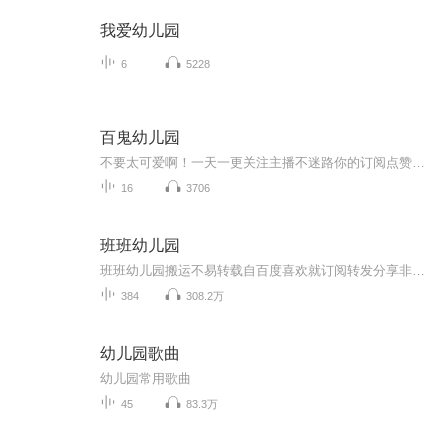
我爱幼儿园
6
5228
百鬼幼儿园
不要太可爱啊！一天一更关注主播不迷路你的订阅点赞收藏评论是我创作的动力
16
3706
班班幼儿园
班班幼儿园搬运不易转载自百度喜欢就订阅转发分享非原创
384
308.2万
幼儿园歌曲
幼儿园常用歌曲
45
83.3万