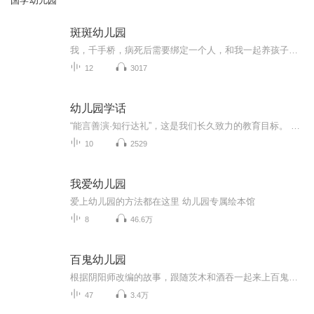
国学幼儿园
斑斑幼儿园
我，千手桥，病死后需要绑定一个人，和我一起养孩子，并纠正他们的坏习惯，以此弥补各个世界意识的遗憾。我希望这个人的内心充满了爱与和平。比如我那个傻大哥。然后helliphellip我绑定了一个黑长炸。那么问题来了mdashmdash怎么防止园长先生把熊孩子捶死...
12
3017
幼儿园学话
“能言善演·知行达礼”，这是我们长久致力的教育目标。 我们努力把艺术教育和素质教育成功对接，我们用心把专业 教育和大众教育完美融合。 从1996年——创业之初，我们曾把口才教师拟作为“医生”、 “教练”和“导演”，并以此作为我们自己的工作方向和行业标准： 有那么多母语发音不准、口语表达不清的孩子需要“医生”； 有那么多天资聪慧的孩子如果经过专业“教练”的调教，就会举止 出众、仪态高雅；“孩子们都是天生的演员”，我们就是“导演”， 挖掘他们的天分，为孩子们在人生的舞台上有更多的精彩！ 就是我们现在做的，未来要做的，并且一直要做的事业！ 我们可能更了解孩子！我们可能找到了教育的真谛！我们知道 孩子需要什么，我们了解家长需要什么，我们也清楚能为社会奉献 什么！艺术是美好的，教育是高尚的，在我们这里你会看到孩子们 快乐地改变和提高。 如今，我们已经有了“全景纷呈教学法”、“习惯矫正教学法”、 “一气呵成教学法”；有了“艺素融合教育方略”；有了五大运作 体系；有了这套幼儿园专用系列教材；有了父母教育能力训练系列 教材；有了上至东北下至江南的上百家分校，将来我们还会有…… 为了孩子我们一直在努力！ 欢迎来亲自体验，并真诚相邀 —— 与我们同行！
10
2529
我爱幼儿园
爱上幼儿园的方法都在这里 幼儿园专属绘本馆
8
46.6万
百鬼幼儿园
根据阴阳师改编的故事，跟随茨木和酒吞一起来上百鬼幼儿园吧！（目前已停更）
47
3.4万