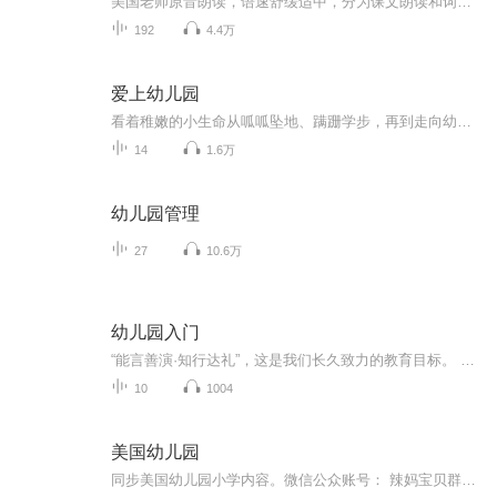
美国老师原音朗读，语速舒缓适中，分为课文朗读和词汇朗读与跟读。 这是我最喜欢的一套英语启蒙教材，按社会学、科学和语言艺术等设计课程单元，non-fiction和fiction合理搭配，既培养了孩子的学习兴趣，又帮助孩子构建知识库，特别适合3-12岁的英语启蒙者。 分PREK 和K两个系列，每个系列四册，共八册。 每一册分三章，每章含四个单元： Chapter 1: Social Studies-Histories and Geography Chapter 2: Science Chapter 3: Language-Mathematics-Visual Arts-Music
192
4.4万
爱上幼儿园
看着稚嫩的小生命从呱呱坠地、蹒跚学步，再到走向幼儿园的门口，每一对父母的心中，是怎样的欣慰与不舍！为了迎接孩子人生中第一个重大的转折时刻，在这个阶段，父母需要做出一些行动上的支持和配合，帮助孩子更好地适应幼儿园的生活，以便日后更好地学习。
14
1.6万
幼儿园管理
27
10.6万
幼儿园入门
“能言善演·知行达礼”，这是我们长久致力的教育目标。 我们努力把艺术教育和素质教育成功对接，我们用心把专业 教育和大众教育完美融合。 从1996年——创业之初，我们曾把口才教师拟作为“医生”、 “教练”和“导演”，并以此作为我们自己的工作方向和行业标准： 有那么多母语发音不准、口语表达不清的孩子需要“医生”； 有那么多天资聪慧的孩子如果经过专业“教练”的调教，就会举止 出众、仪态高雅；“孩子们都是天生的演员”，我们就是“导演”， 挖掘他们的天分，为孩子们在人生的舞台上有更多的精彩！ 就是我们现在做的，未来要做的，并且一直要做的事业！ 我们可能更了解孩子！我们可能找到了教育的真谛！我们知道 孩子需要什么，我们了解家长需要什么，我们也清楚能为社会奉献 什么！艺术是美好的，教育是高尚的，在我们这里你会看到孩子们 快乐地改变和提高。 如今，我们已经有了“全景纷呈教学法”、“习惯矫正教学法”、 “一气呵成教学法”；有了“艺素融合教育方略”；有了五大运作 体系；有了这套幼儿园专用系列教材；有了父母教育能力训练系列 教材；有了上至东北下至江南的上百家分校，将来我们还会有…… 为了孩子我们一直在努力！ 欢迎来亲自体验，并真诚相邀 —— 与我们同行！
10
1004
美国幼儿园
同步美国幼儿园小学内容。微信公众账号： 辣妈宝贝群，群主维多利亚微信号：vicsai3