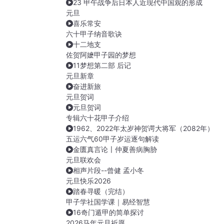
23 甲午战争后日本人近现代中国观的形成
元旦
喜乐常安
六十甲子纳音歌诀
十二地支
佐贺阿嬷甲子园的梦想
11梦想第二部 后记
元旦新章
奋进新旅
元旦贺词
元旦贺词
专辑六十花甲子介绍
1962、2022年太岁神贺谔大将军（2082年）
五运六气60甲子岁运逐句解读
金匮真言论〡仲夏善病胸胁
元旦联欢会
相声片段--曾健 孟小冬
元旦快乐2026
踏春寻暖（完结）
甲子学社国学课｜易经智慧
16奇门遁甲的简单探讨
2026马年元旦祈愿