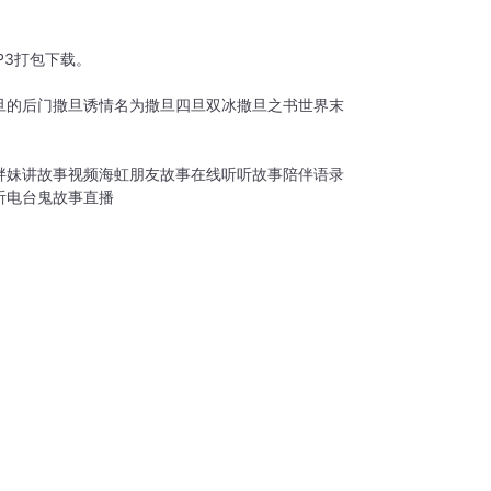
P3打包下载。
旦的后门
撒旦诱情
名为撒旦
四旦双冰
撒旦之书世界末
胖妹讲故事视频
海虹朋友故事在线听
听故事陪伴语录
听电台鬼故事直播