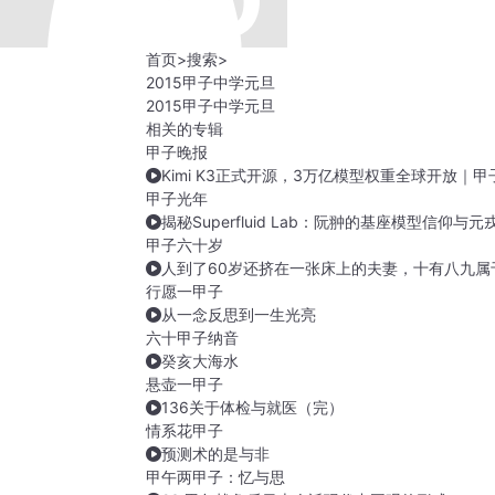
首页
>
搜索
>
2015甲子中学元旦
2015甲子中学元旦
相关的专辑
甲子晚报
Kimi K3正式开源，3万亿模型权重全球开放｜甲
甲子光年
揭秘Superfluid Lab：阮翀的基座模型信仰
甲子六十岁
人到了60岁还挤在一张床上的夫妻，十有八九属
行愿一甲子
从一念反思到一生光亮
六十甲子纳音
癸亥大海水
悬壶一甲子
136关于体检与就医（完）
情系花甲子
预测术的是与非
甲午两甲子：忆与思