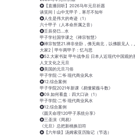
【直播回听】2026马年元旦祈愿
谈笑间丨山中无甲子，寒尽不知年
人生是伟大的奇迹（1）
六十甲子（人本命所属之音）
壬辰癸巳…水
甲子学社国学课之《禅宗智慧》
禅宗智慧21.禅非坐卧，佛无南北，以佛眼见人，
大家2 | 甲午两甲子：忆与思
52.大家书架 甲午战争后 日本人近现代中国观的
人文文化之元旦
美国的元旦习俗
甲子学院·二爷·现代商业风水
12.综合案例
甲子学院2021年新课《易懂紫薇斗数》
09.如何看盘：四大口诀（1）
甲子学院·二爷·现代商业风水
12.综合案例
《圆天命理120甲子系统分享》
三圣演《周易》
《元旦》总把新桃换旧符
【六年级】汤姆索亚历险记（节选）