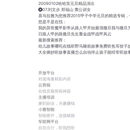
20090102哈哈笑元旦精品演出
07.刘文步 郑福山 窦公训女
喜马拉雅为您推荐2015甲子中学元旦的精选专辑
您是不是在找：
我的异世魔甲
影帝从路人甲开始
最强撒旦
我与撒旦
日
路人甲的路
撒旦先生
重金战甲
战甲风云
最新搜索推荐：
幼儿故事哪吒在线听
野马睡前故事免费听
焦耳饺子
大全摘抄
听故事直播怎么自动停止
孩子能经常听故
开放平台
对接海量精彩内容
云剪辑
在线音频剪辑神器
主播培训
兼职副业，兴趣赚钱
小雅智能
智能硬件，连接赋能
车联网平台
自在出行，听我想听