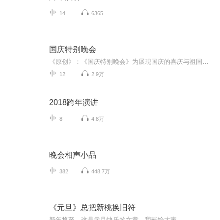
14
6365
国庆特别晚会
《原创》：《国庆特别晚会》为展现国庆的喜庆与祖国的深情我将以具体的场景切入从清晨升旗的庄严到街头巷尾的欢庆到历史与当下的交融，用优美的笔触传递对祖国的热爱与自豪！用诗歌和情感美文形式，歌颂祖国的繁荣富强，祝人民幸福安康！
12
2.9万
2018跨年演讲
8
4.8万
晚会相声小品
382
448.7万
《元旦》总把新桃换旧符
新年将至，这是元旦快乐的文章，我献给大家，