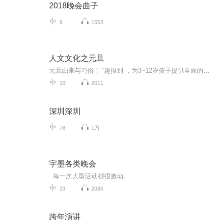
2018晚会曲子
9
1653
人文文化之元旦
元旦由来与习俗！ “趣报到”，为3~12岁孩子提供全面的通识知识系列课程。让孩子广泛接触通识教育，掌握更全面的天文，历史，地理，艺术，生活及科普知识。找到兴趣，快乐成长！...
10
2011
深圳深圳
78
1万
宇墨各类晚会
每一次大型活动都很激动。
23
2086
跨年演讲