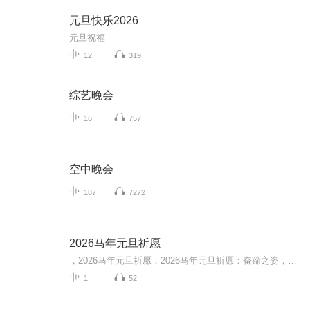
元旦快乐2026
元旦祝福
12
319
综艺晚会
16
757
空中晚会
187
7272
2026马年元旦祈愿
，2026马年元旦祈愿，2026马年元旦祈愿：奋蹄之姿，赴时代之约我祈愿，2026年的中国 山河锦绣，繁荣昌盛。我祈愿，2026年的每个奋斗者，都能策马扬鞭，不负韶华。我祈愿，2026年的情感世界，温暖纯粹 情谊绵长。我祈愿，，2026年的我们，心怀热爱，向阳而...
1
52