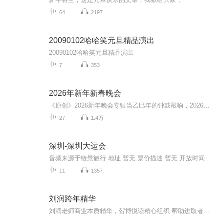
64
2197
20090102哈哈笑元旦精品演出
20090102哈哈笑元旦精品演出
7
353
2026年新年新春晚会
《原创》2026新年晚会专辑当乙巳年的钟鼓敲响，2026新年晚会专辑携满格暖意与昂扬锐气而来，为辞旧迎新的时刻镌刻专属声影记忆。这张专辑以“骐骥驰骋 势不可挡”为精神内核，将传统美学与时代活力熔铸一炉，多元素情感风与匠心编排交织成篇，这里有童话故...
27
1.4万
深圳-深圳大运会
音频来源于链景旅行 地址 暂无 票价描述 暂无 开放时间 暂无 乘车信息 暂无
11
1357
刘润跨年精华
刘润老师商业本质精华，贺博悦读精心组织 帮助进取者提升认知 减少内耗