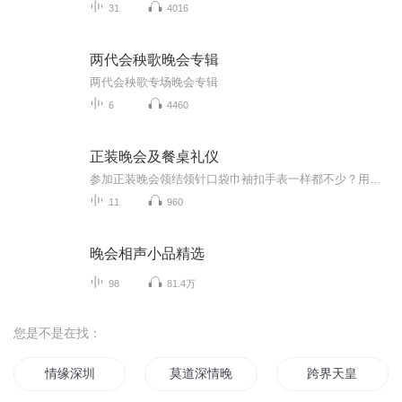
31
4016
两代会秧歌晚会专辑
两代会秧歌专场晚会专辑
6
4460
正装晚会及餐桌礼仪
参加正装晚会领结领针口袋巾袖扣手表一样都不少？用过的西餐刀叉放回了原处？拿起面包盘里的面包就一口口的咬着吃？ 化繁为简才是着装正道小小面包也有BMW法则双语教你学校英语书上学不到的礼节知识
11
960
晚会相声小品精选
98
81.4万
您是不是在找：
情缘深圳
莫道深情晚
跨界天皇