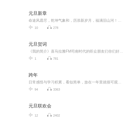
元旦新章
命途风霜尽，乾坤气象和，历添新岁月，福满旧山河！龙蛇交替，迎接全新的2025！
10
278
元旦贺词
《我的简介》喜马拉雅FM司南时代的听众朋友们你们好，首先非常感谢大家一直以来对司南时代的支持，为我们的进步提供宝贵的意见。马上我们将迎来2018年，在新的一年里我们会更加用心的给大家准备优秀的作品，2018我们一同进步。为了感谢大家长久以来的支持...
1
781
跨年
日常感悟与学习积累，看似简单，放在一年里就很可观，在新年即将到来之际，为 2025 做个总结，开启 2026 新的征程，既然选择，就脚步坚定，提前祝大家新年吉祥！好运连连
94
3363
元旦联欢会
12
2402