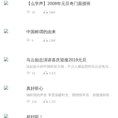
【么学声】2008年元旦奇门面授班
29
3484
中国称谓的由来
6
1389
马云励志演讲喜庆迎接2019元旦
说起如今的中国科技大佬，不少人都会想到马云还有马化腾等人。尤其是马云，关于科技这一方面也是有投资不小的。可能很多人都还将阿里巴巴和马云定位在电商上，其实阿里巴巴早就变成了一个多元化的企业了。而且，在人工智能这一方面，马云可是有不少的成就...
14
3.4万
真好听心
倾听我的声音 享受温暖时光，我悄悄耳语，你慢慢聆听！愿有岁月可回首，且以深情共白头，三生有幸遇见你，纵使悲凉也是秋！
216
1.3万
超好听！