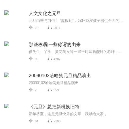
人文文化之元旦
元旦由来与习俗！ “趣报到”，为3~12岁孩子提供全面的通识知识系列课程。让孩子广泛接触通识教育，掌握更全面的天文，历史，地理，艺术，生活及科普知识。找到兴趣，快乐成长！...
10
2011
那些称谓|一些称谓的由来
像先生、丫头、黄花闺女等一些平时耳熟能详的称呼，我们经常会说到，但是你知道这些称谓是如何来的吗？本节目中，小声带您了解一些称谓的由来。
90
4287
20090102哈哈笑元旦精品演出
20090102哈哈笑元旦精品演出
7
353
《元旦》总把新桃换旧符
新年将至，这是元旦快乐的文章，我献给大家，
64
2196