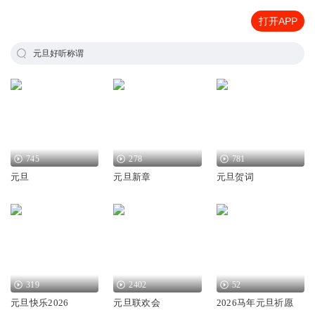
打开APP
元旦好听称谓
745
278
781
元旦
元旦新章
元旦贺词
319
2402
52
元旦快乐2026
元旦联欢会
2026马年元旦祈愿