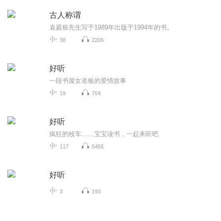
古人称谓
袁庭栋先生写于1989年出版于1994年的书。
38
2206
好听
一段书屋女老板的爱情故事
19
704
好听
疯狂的校车……宝宝读书，一起来听吧
117
5455
好听
3
193