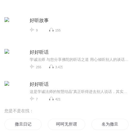
好听故事
9
155
好好听话
学诚法师 与您分享佛陀的听话之道 用心倾听别人的谈话 他们自然会教你如何好好生活
255
3.4万
好好听话
这是学诚法师的智慧结晶“真正听得进去别人说话，其实是要我们空出心来，如是才能精准的接收到对方所要传递的信息，才能更好的修正自己原有的认知，强大自己的心量。内心如果经常这样自我训练，我们就有可能获得别人更多的帮助，所以懂得了如何好好听话的...
7
421
您是不是在找：
撒旦日记
呵呵无所谓
名为撒旦