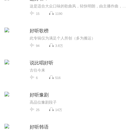
这是适合大众口味的歌曲风，轻快明朗，由主播作曲，通过SONO AI选择编曲，及选择声音，整体由主播编辑创作完成，供大家鉴赏。主播柳梦飞，音教系毕业，擅长声乐，声乐教育，作词，音乐鉴赏，文学，在写作，剧本编辑也参有涉猎。
15
1190
好听歌榜
此专辑仅为满足个人所创（多为搬运）
94
3.8万
说比唱好听
古往今来
6
516
好听豫剧
高品位豫剧段子
25
14万
好听韩语