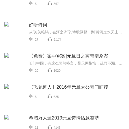
5
867
好听诗词
从“关关雎鸠，在河之洲”的诗歌缘起，到“黄河之水天上来”的盛唐气象，从大漠孤烟到江南春风，从沉醉不知归路的少女情怀到万水千山只等闲的英雄气概，双周周一中午，《好听诗词》，献给热爱诗词的你。这里没有浮夸的网络用语，只有中国千年文化的精华，...
27
5.1万
【免费】案中冤案|元旦日之离奇暗杀案
咱们中国，有这么两句格言，是天网恢恢，疏而不漏。这两句话中，所含的意义，就是言其人要作了恶事，纵然一时侥幸，能够逃出法网，但是叶落归根，依然逃不出天网去。所谓人间私语，天闻若雷，暗室亏心，神目如电，少不得默默中有个道理，总会有报应临头的...
20
1020
【飞龙道人】2016年元旦太公奇门面授
5
625
希腊万人迷2019元旦诗情话意荟萃
11
4143