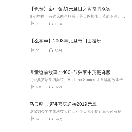
【免费】案中冤案|元旦日之离奇暗杀案
咱们中国，有这么两句格言，是天网恢恢，疏而不漏。这两句话中，所含的意义，就是言其人要作了恶事，纵然一时侥幸，能够逃出法网，但是叶落归根，依然逃不出天网去。所谓人间私语，天闻若雷，暗室亏心，神目如电，少不得默默中有个道理，总会有报应临头的...
20
1020
【么学声】2008年元旦奇门面授班
29
3484
儿童睡前故事全400+节独家中英翻译版
【经典英语学习频道】Bedtime Stories 儿童睡前故事全400+节独家中英翻译版
100
3223
马云励志演讲喜庆迎接2019元旦
说起如今的中国科技大佬，不少人都会想到马云还有马化腾等人。尤其是马云，关于科技这一方面也是有投资不小的。可能很多人都还将阿里巴巴和马云定位在电商上，其实阿里巴巴早就变成了一个多元化的企业了。而且，在人工智能这一方面，马云可是有不少的成就...
14
3.4万