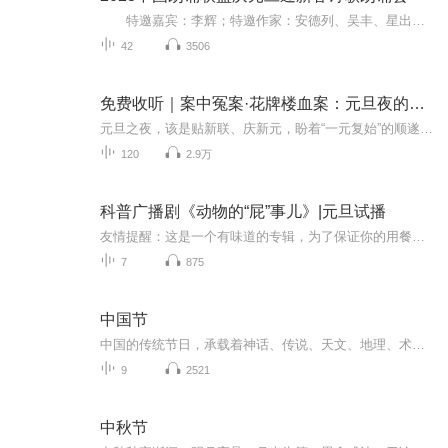
特邀嘉宾：李辉；特邀作家：安德列、吴丰、星出而作、静水流深；总策划：凤雏生；总监制：静心；总导演：化虹；执行总监：莺子；主持人：静心、化虹
42
3506
免费收听｜案中冤案·花牌楼血案：元旦夜的沉冤与昭雪
元旦之夜，该是贴新联、庆新元，盼着“一元复始”的顺遂时刻。南京花牌楼自古繁华，红灯笼映着沿街商铺，爆竹声里裹着市井欢腾，本是辞旧迎新的太平夜。金陵城的元旦，本该是张灯结彩、人声鼎沸，可偏有鲜血溅碎年光，无名尸横亘街头，惊破了两江总督治下...
120
2.9万
科普广播剧《动物的“屁”事儿》|元旦试播
友情提醒：这是一个有味道的专辑，为了保证你的用餐心情，请不要在进食时收听！《动物的“屁”事儿》 作者: [美] 尼克·卡鲁索 ／ [英] 达尼·拉巴奥蒂 著， [美] 伊桑·科贾克 绘图，王佩、王双语 译猫会放屁，它们的屁臭得很。章鱼虽然不放屁，但可...
7
875
中国节
中国的传统节日，承载着神话、传说、天文、地理、术数、历法、等人文与自然文化内容。传统节日形成，是一个民族或国家历史文化长期积淀凝聚的过程。中国传统节日多种多样，是我中国悠久历史文化的一个重要组成部分。每个中华传统节日都有自己的来源之处与...
9
2521
中秋节