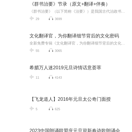
《群书治要》节录（原文+翻译+伴奏）
《群书治要》（以下简称《治要》）是我国古代治政书籍的选辑。唐初著名谏官魏征及虞世南、褚遂良等在贞观初年受命于唐太宗李世民（599年-649年），以辑录前人著述作谏书，为唐太宗“偃武修文”、“治国安邦”，创建“贞观之治”提供警示的匡政巨著。《治要...
29
3699
文化翻译官，为你翻译细节背后的文化密码
全新免费专辑《文化翻译官，为你翻译细节背后的文化密码》来啦！西柚将为大家揭秘那些无意间看到或脱口而出的细节背后所隐藏的丰富文化内涵。书同文，车又为何要同轨？常说难登的“大雅之堂”在哪里，又有哪些人能够真正登上大雅之堂呢？繁华大唐的西市公...
55
3065
希腊万人迷2019元旦诗情话意荟萃
11
4143
【飞龙道人】2016年元旦太公奇门面授
5
625
2023中国朗诵联盟庆元旦迎新春诗歌朗诵会