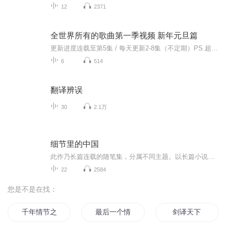
12
2371
全世界所有的歌曲第一季视频 新年元旦篇
更新进度连载至第5集 / 每天更新2-8集（不定期）PS.超级无敌好听！作者的话动感！动感！一起动感！订阅专辑就一起动感！动感！动感！动感！动感！副标题动感-歌曲的旅程计划只会出超好听的歌曲！永远出新的歌曲，很好听的歌曲让你们听的过瘾，把你听的兴奋...
6
514
翻译辨误
30
2.1万
细节里的中国
此作乃长篇连载的随笔集，分属不同主题。以长篇小说的构思来结构，前后呼应，具有高潮的起伏。内容以流行文化、生活细节、社会热点、汉语变革、文学艺术为主，配以冷静思考、幽默嘲讽，并有思想含金量。亦庄亦谐，更开创新随笔风格，使思想和语言达到充分...
22
2584
您是不是在找：
千年情节之三生三世
最后一个情人节
剑译天下