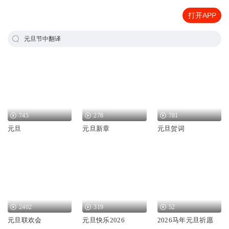
打开APP
元旦节中翻译
745
278
781
元旦
元旦新章
元旦贺词
2402
319
52
元旦联欢会
元旦快乐2026
2026马年元旦祈愿