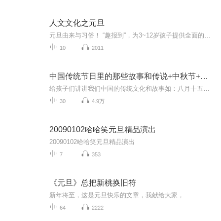
人文文化之元旦
元旦由来与习俗！ “趣报到”，为3~12岁孩子提供全面的通识知识系列课程。让孩子广泛接触通识教育，掌握更全面的天文，历史，地理，艺术，生活及科普知识。找到兴趣，快乐成长！...
10
2011
中国传统节日里的那些故事和传说+中秋节+元旦春节等
给孩子们讲讲我们中国的传统文化和故事如：八月十五的由来中秋节的来历八月十五中秋节的各种风俗习惯传说故事各地的风俗习惯随着时节的变化，我们来讲每个节气及假期的有趣故事
30
4.9万
20090102哈哈笑元旦精品演出
20090102哈哈笑元旦精品演出
7
353
《元旦》总把新桃换旧符
新年将至，这是元旦快乐的文章，我献给大家，
64
2222