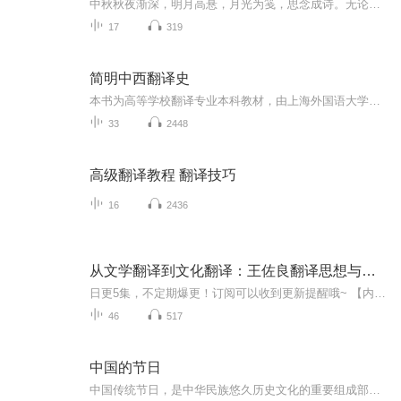
中秋秋夜渐深，明月高悬，月光为笺，思念成诗。无论天涯咫尺，此刻共沐清辉，团圆与守望，都化作心底最暖的灯火。
17
319
简明中西翻译史
本书为高等学校翻译专业本科教材，由上海外国语大学谢天振教授、复旦大学何绍斌教授主编
33
2448
高级翻译教程 翻译技巧
16
2436
从文学翻译到文化翻译：王佐良翻译思想与实践研究
日更5集，不定期爆更！订阅可以收到更新提醒哦~ 【内容简介】 从文学翻译到文化翻译：王佐良翻译思想与实践研究 【作者介绍】 作者：张永喜 【主播介绍】 我是江苏人民出版社小说的AI主播，更新稳定，为您播讲优质小说~欢迎关注留言
46
517
中国的节日
中国传统节日，是中华民族悠久历史文化的重要组成部分，形式多样、内容丰富。传统节日的形成，是一个民族或国家的历史文化长期积淀凝聚的过程。中华民族的古老传统节日，涵盖了原始信仰、祭祀文化、天文历法、易理术数等人文与自然文化内容，蕴含着深邃丰...