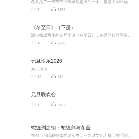
冬至是二十四节气中最早制定出的一个，也是中华民族传统节日之一，它的到来预示着冬天的正式到来，让我们来听听有关冬至的来历和习俗吧。
7
6754
《冬至日》（下册）
源自穆成写作的丧尸小说《冬至日》，在喜马拉雅平台已经有官方演播的前半部分，由于种种原因下半部分作者没有亲自呈现给大家，作为忠实读者，我找到了下半部分并进行了录播，这是我第一次的演播，设备只是手机，我非常业余，所以录音中会出现底噪，口误，...
10
2986
元旦快乐2026
元旦祝福
12
319
元旦联欢会
12
2402
蛇缠剑之钥：蛇缠剑与冬至
在都市与暗战交错的现实中，一支以文化为核心的守望者，对抗试图以专利、基因与克隆标准化全球传统的跨域集团。她们以活水、声纹为载体，将‘活态传承’编码进去中心化网络，追索历史遗绪与‘蛇缠剑’纹章的真相，直面‘冬至协议’的收割程序，最终以母树...