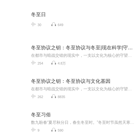
冬至日
30
649
冬至协议之钥：冬至协议与冬至|现在科学|守望者|爽
在都市与暗战交错的现实中，一支以文化为核心的守望者，对抗试图以在都市与暗战交错的现实中，一支以文化为核心的守望者，对抗试图以专利、基因与克隆标准化全球传统的跨域集团。她们以活水、声纹为载体，将‘活态传承’编码进去中心化网络，追索历史遗绪...
254
4.8万
冬至协议之钥：冬至协议与文化基因
在都市与暗战交错的现实中，一支以文化为核心的守望者，对抗试图以专利、基因与克隆标准化全球传统的跨域集团。她们以活水、声纹为载体，将‘活态传承’编码进去中心化网络，追索历史遗绪与‘蛇缠剑’纹章的真相，直面‘冬至协议’的收割程序，最终以母树...
262
8835
冬至习俗
数九盼春“夏尽秋分日，春生冬至时。”冬至时节虽然天寒地冻，但也是遥望春天的时节。在古人传统认知里，此时已开始一步步走向春天。因此，古人云：冬至节，春之先声也。流传下来的不同版本的《九九歌》《数九歌》《九九消寒歌》《九九消寒图》是数寒天，...
9
590