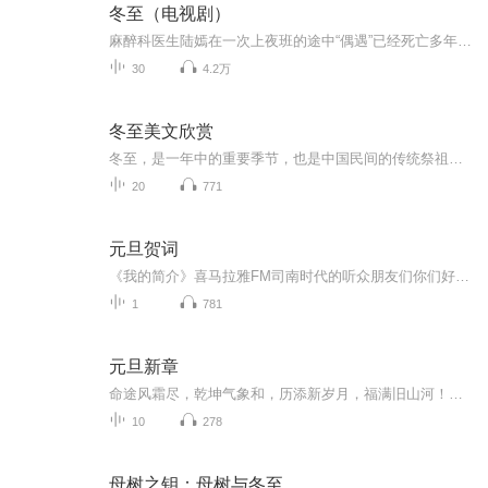
冬至（电视剧）
麻醉科医生陆嫣在一次上夜班的途中“偶遇”已经死亡多年的好友邓蔓，之后身边的怪事便接踵而至。在查明真相的过程中，陆嫣分手多年的前男友，刑警江成屹也被卷入其中。被掩藏八年的真相，一步一步就此揭开 。
30
4.2万
冬至美文欣赏
冬至，是一年中的重要季节，也是中国民间的传统祭祖节日。冬至时四时八节之一，被视为冬季的大节日，在古代民间有“冬至大如年”的讲法。冬至习俗因地域不同而又存在着习俗内容或细节上的差异。在中国南方地区，有冬至祭祖.宴饮的习俗。在中国北方地区，每...
20
771
元旦贺词
《我的简介》喜马拉雅FM司南时代的听众朋友们你们好，首先非常感谢大家一直以来对司南时代的支持，为我们的进步提供宝贵的意见。马上我们将迎来2018年，在新的一年里我们会更加用心的给大家准备优秀的作品，2018我们一同进步。为了感谢大家长久以来的支持...
1
781
元旦新章
命途风霜尽，乾坤气象和，历添新岁月，福满旧山河！龙蛇交替，迎接全新的2025！
10
278
母树之钥：母树与冬至