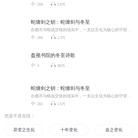
259
2.6万
蛇缠剑之钥：蛇缠剑与冬至
在都市与暗战交错的现实中，一支以文化为核心的守望者，对抗试图以专利、基因与克隆标准化全球传统的跨域集团。她们以活水、声纹为载体，将‘活态传承’编码进去中心化网络，追索历史遗绪与‘蛇缠剑’纹章的真相，直面‘冬至协议’的收割程序，最终以母树...
264
1.3万
盈视书院的冬至诗歌
3
3675
蛇缠剑之钥：蛇缠剑与冬至
在都市与暗战交错的现实中，一支以文化为核心的守望者，对抗试图以专利、基因与克隆标准化全球传统的跨域集团。她们以活水、声纹为载体，将‘活态传承’编码进去中心化网络，追索历史遗绪与‘蛇缠剑’纹章的真相，直面‘冬至协议’的收割程序，最终以母树...
261
1.5万
您是不是在找：
异变之生化末日
十年变化
血之变化