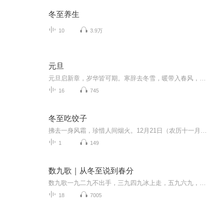
冬至养生
10
3.9万
元旦
元旦启新章，岁华皆可期。寒辞去冬雪，暖带入春风，旧岁遗憾随烟散。愿新年有光有暖，万事顺意，岁岁胜今朝。
16
745
冬至吃饺子
拂去一身风霜，珍惜人间烟火。12月21日（农历十一月十八），又到一年冬至。 《月令七十二候集结》中记载：“冬至，十一月中来，终藏之气至源此而极也。”寒日将尽，春归有期，年关将至。在这样的节日，有家回，有饭吃，有人爱，便是凡尘俗世最好的幸福。 0...
1
149
数九歌｜从冬至说到春分
数九歌一九二九不出手，三九四九冰上走，五九六九，沿河看柳，七九河开，八九雁来，九九加一九，耕牛遍地走。民间数九歌是自冬至开始，到春分结束，数了九个九。数九歌的时间里包含了哪些节气和节日呢？～～～～～～版权声明：音频来自网络，非商业用途，贵在分享。我们尊重原创，版权归原作者所有。侵删致歉。
18
7005