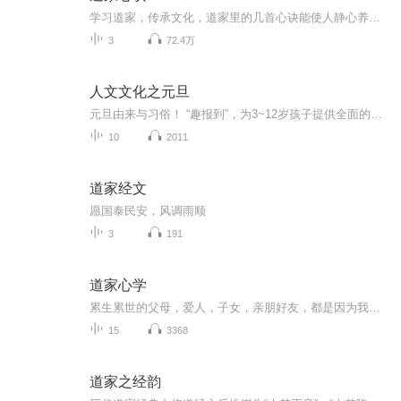
学习道家，传承文化，道家里的几首心诀能使人静心养神，修身养性！平日里若有心烦气躁的时候，可以读几次或听几次能达到清心去火的效果哦！
3
72.4万
人文文化之元旦
元旦由来与习俗！ “趣报到”，为3~12岁孩子提供全面的通识知识系列课程。让孩子广泛接触通识教育，掌握更全面的天文，历史，地理，艺术，生活及科普知识。找到兴趣，快乐成长！...
10
2011
道家经文
愿国泰民安，风调雨顺
3
191
道家心学
累生累世的父母，爱人，子女，亲朋好友，都是因为我范迪的贪念，欲望，无知，任性，才给累生累世的你们造成了过多的伤害。所以才有当下经历的这些痛苦，我的这些痛苦来的都太好了，我终于等到了这些因果报应的到来。感谢你们，感恩你们，祝福你们，我爱你...
15
3368
道家之经韵