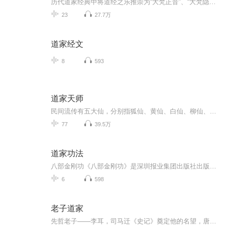
历代道家经典中将道经之乐推崇为“大梵正音”、“大梵隐语，无量之音”， 如《元始无量度人上品妙经》指出：“经中所言，并是诸天上帝内名，隐韵之音”。 又有将道经称之为“玉音”，《度人经》曰，“玉音”始有仙歌之义。
23
27.7万
道家经文
8
593
道家天师
民间流传有五大仙，分别指狐仙、黄仙、白仙、柳仙、灰仙，而我从清明祭祖那天起，五大仙被我先后撞见，随后各种离奇而诡异的事，接连发生在我身上……
77
39.5万
道家功法
八部金刚功《八部金刚功》是深圳报业集团出版社出版的图书，作者是米晶子。金刚功应用“天人合一”的自然规律，结合“阴阳五行”的中医理论，通过八套动作运用刚性内劲之气来疏通全身的经脉，使身躯、骨骼、关节的连接畅通，调整脊椎骨的某些变形与错位，...
6
598
老子道家
先哲老子——李耳，司马迁《史记》奠定他的名望，唐高宗封他为太上玄元皇帝，宋真宗封他为太上老君混元上德皇帝。研究其人，应用其说者，自古至今不断。