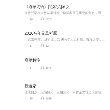
《道家咒语》|道家类|原文
道教咒语在道教法事过程中扮演着至关重要的角色，通常与符箓、手印、步罡等元素结合使用，达到特定的目的。道教咒语用途广泛，有修真修仙，召请神灵，在道教仪式中，咒语可以用来召唤和邀请神灵降临，以便进行沟通和请求帮助。有净化身心，如《净口神咒》...
14
3259
2026马年元旦祈愿
，2026马年元旦祈愿，2026马年元旦祈愿：奋蹄之姿，赴时代之约我祈愿，2026年的中国 山河锦绣，繁荣昌盛。我祈愿，2026年的每个奋斗者，都能策马扬鞭，不负韶华。我祈愿，2026年的情感世界，温暖纯粹 情谊绵长。我祈愿，，2026年的我们，心怀热爱，向阳而...
1
52
道家解命
1
1225
新道家
道法自然，无为自化，应物变化，集古圣先贤之大智慧，清虚为本，因循为用，一起研读中华文化之源流。
19
5010