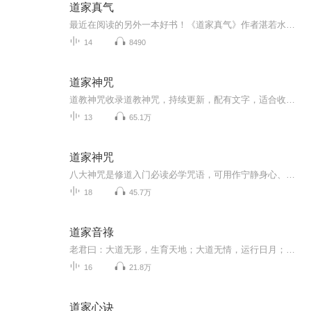
道家真气
最近在阅读的另外一本好书！《道家真气》作者湛若水在有两千余年传承的梅花门中實踐了三十余年，在思索师门心法中所蕴含的道理的同时，也在找寻气功与现代科学的相通之处。 《道家真气》即以道家炼气法门为纲目阐述气功原理，在气的种类、炼化、功用及吐吶方法等方面，试图为道家真气建立初步的架构，并描绘出“人体能量学 ”的蓝图。书中从基础的入手功法谈起，着重阐述了炼气与健康之间的关系，让人们明白功法原理，从而能正确地运用养生术。
14
8490
道家神咒
道教神咒收录道教神咒，持续更新，配有文字，适合收听，诵读，消业，助运，提升个人能量场。各位听众朋友，感谢大家一直以来的喜爱，目前本专辑已无法上传，已上传的节目也慢慢的在被下架，经文专辑已被全部下架，后期会选择新的主题继续宣传中国传统文化...
13
65.1万
道家神咒
八大神咒是修道入门必读必学咒语，可用作宁静身心、卫护神魂、清净天地、召请神灵、开经演道等用途，每个神咒都可以有单独的修炼修持方式，达到不同的修炼目的。 信众平日亦可修持，念诵、抄写，有感有应，从哲学及调理身心角度，也是无上妙品。
18
45.7万
道家音祿
老君曰：大道无形，生育天地；大道无情，运行日月；大道无名，长养万物。吾不知其名，强名曰道。
16
21.8万
道家心诀