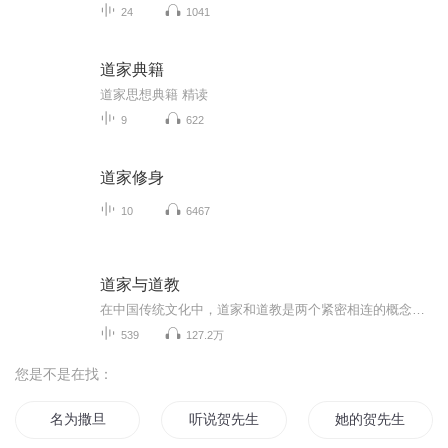
24
1041
道家典籍
道家思想典籍 精读
9
622
道家修身
10
6467
道家与道教
在中国传统文化中，道家和道教是两个紧密相连的概念。虽然它们在某些方面存在差异，但它们之间也存在着许多共同点，都是中国传统文化的重要部分。
539
127.2万
您是不是在找：
名为撒旦
听说贺先生对我一见钟情
她的贺先生