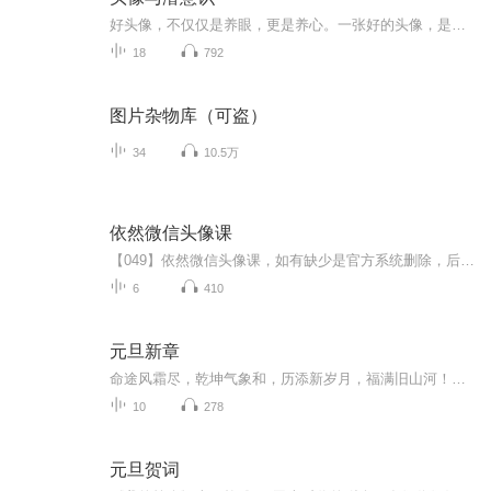
好头像，不仅仅是养眼，更是养心。一张好的头像，是你骨子里那个真正的你的DNA，是心灵与精神的呈现。想学习头像识人术的朋友请私信九二老师。公中号：乐活国学苑卫星：tzz3658
18
792
图片杂物库（可盗）
34
10.5万
依然微信头像课
【049】依然微信头像课，如有缺少是官方系统删除，后期发现会补上，记得收藏关注
6
410
元旦新章
命途风霜尽，乾坤气象和，历添新岁月，福满旧山河！龙蛇交替，迎接全新的2025！
10
278
元旦贺词