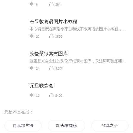
8
284
芒果教粤语图片小教程
本专辑是我在网络小平台和线下教粤语的图片小教程，做成图片是方便传播保存下来哦！这些教程涉及生活各方面，而且是基础加地道口语都有，非常实用，建议保存！
22
1599
头像壁纸素材图库
这里是来自念姐的头像壁纸素材图库，关注即可抱图哦！这里有古风头像，真人头像，闺蜜头像，手账素材壁纸......只有你想不到的，没有墨染没有的！在每一期的评论区留言，告诉念姐你想要什么样的头像，壁纸等下期就按你说的做！好了，明天更新第一期什锦头...
24
4.2万
元旦联欢会
12
2402
您是不是在找：
再见那片海
红头发女孩
撒旦之子