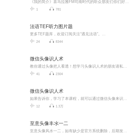
《我的简介》喜马拉雅FM司南时代的听众朋友们你们好，首先非常感谢大家一直以来对司南时代的支持，为我们的进步提供宝贵的意见。马上我们将迎来2018年，在新的一年里我们会更加用心的给大家准备优秀的作品，2018我们一同进步。为了感谢大家长久以来的支持...
1
781
法语TEF听力图片题
更多TEF题库，欢迎订阅关注“遇见法语”。...
24
8344
微信头像识人术
教你通过头像把人看透！想学习头像识人术的朋友请私信九二老师。公中号：乐活国学苑卫星：tzz3658
41
2304
微信头像识人术
如果告诉你，学习了本课程，就可以通过微信头像来识别对方是一个什么样的人，你会很感兴趣吗？也或者，如果可以通过改变一个人的微信头像，可以改变一个人的未来的话，你会怎么做？ 当你学习了微信头像识人术后，你就可以通过别人的微信头像，认识人、辨别...
12
1.3万
至意头像丰氺一二
至意头像风水一二，如有缺少是官方系统删除，后期发现会补上，记得收藏关注