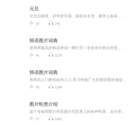
元旦
元旦启新章，岁华皆可期。寒辞去冬雪，暖带入春风，旧岁遗憾随烟散。愿新年有光有暖，万事顺意，岁岁胜今朝。
16
745
韩语图片词典
使用率极高的韩语单词一网打尽！录音有中韩文对照，方便同学们在路上收听磨耳朵！更多韩语学习的内容，欢迎关注订阅“韩语助手FM” ：）
40
5239
韩语图片词典
有韩语入门教你如何入门,学习经验广大的韩语爱好者提供自己学习的心得体会;韩语词汇包含各类词汇满足你各个方面的需求;韩语阅读:韩国古今各种书籍、童话、谚语等的阅读;韩语...
40
1296
图片蛇类介绍
这个专辑用图片和音频介绍世界上的各种蛇类，会分类别介绍，如有错误欢迎指正。
27
1962