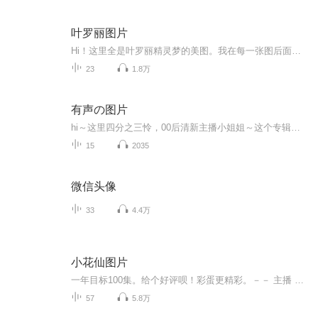
叶罗丽图片
Hi！这里全是叶罗丽精灵梦的美图。我在每一张图后面都给大家留了点时间让大家把喜欢的图保存下来。如果你觉得这个图不太清晰，你可以私信找我要原图哦！
23
1.8万
有声の图片
hi～这里四分之三怜，00后清新主播小姐姐～这个专辑是由四分之三怜与微笑小熊工作室合作出版，由于都是千怜的工作室，所以质量保障十分，如果您恶意差评，说明您眼睛要么是x了，要么就是您道德有问题～好啦，也当作是千怜500粉丝的福利专辑叭别对我说我喜欢你你廉价的喜欢抵不上夏天的一根雪糕
15
2035
微信头像
33
4.4万
小花仙图片
一年目标100集。给个好评呗！彩蛋更精彩。－－ 主播 贝瑞吖也叫逆光小爱
57
5.8万