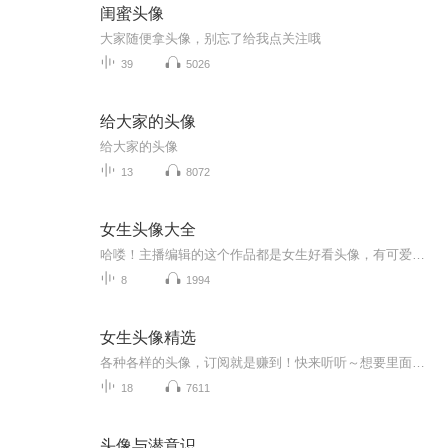
闺蜜头像
大家随便拿头像，别忘了给我点关注哦
39
5026
给大家的头像
给大家的头像
13
8072
女生头像大全
哈喽！主播编辑的这个作品都是女生好看头像，有可爱风，霸气风，优雅风……全都有，其中的头像可盗，可截图，可收藏，这些头像都是主播精心挑选，如果收听者有所不满足，可以在评论区告诉主播。主播会定期更新，催根等收听者可以在评论区曝光，主播每天都...
8
1994
女生头像精选
各种各样的头像，订阅就是赚到！快来听听～想要里面的头像可以截图，再裁剪一下就可以用了哦。 我是主播：王川本川希望大家能喜欢我的专辑，路过就顺便评一下吧…（每周更1至3集，最近这几天停更了，大家一定很不开心，我为这件事感到抱歉！最近主播一定会...
18
7611
头像与潜意识