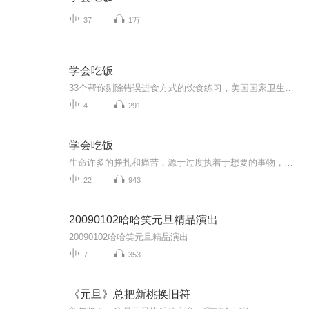
37
1万
学会吃饭
33个帮你剔除错误进食方式的饮食练习，美国国家卫生研究院前瞻性临床成就。我们不是因为饿而吃，而是因为焦虑、空虚、叛逆、悲伤、寻求慰籍，或是喜悦。
4
291
学会吃饭
生命许多的挣扎和痛苦，源于过度执着于想要的事物，对于可能造成问题的事情却充满恐惧。正念允许通过自我检视和思考其它可能性，来放下一部分挣扎，实现更自在的人生。正念适用于所有人，我们只需停下来，培养觉知，感受当下。无论目前你有哪些饮食或者体...
22
943
20090102哈哈笑元旦精品演出
20090102哈哈笑元旦精品演出
7
353
《元旦》总把新桃换旧符