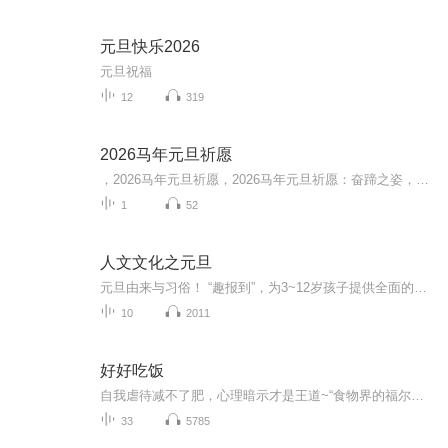
元旦快乐2026
元旦祝福
12
319
2026马年元旦祈愿
，2026马年元旦祈愿，2026马年元旦祈愿：奋蹄之姿，赴时代之约我祈愿，2026年的中国 山河锦绣，繁荣昌盛。我祈愿，2026年的每个奋斗者，都能策马扬鞭，不负韶华。我祈愿，2026年的情感世界，温暖纯粹 情谊绵长。我祈愿，，2026年的我们，心怀热爱，向阳而...
1
52
人文文化之元旦
元旦由来与习俗！ “趣报到”，为3~12岁孩子提供全面的通识知识系列课程。让孩子广泛接触通识教育，掌握更全面的天文，历史，地理，艺术，生活及科普知识。找到兴趣，快乐成长！...
10
2011
好好吃饭
自我虐待减不了肥，心理暗示才是王道~“食物界的福尔摩斯”风靡全球的奠基之作，正在引领“无意识瘦身”潮流~
33
5785