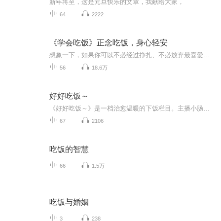
新年将至，这是元旦快乐的文章，我献给大家，
64
2222
《学会吃饭》正念吃饭，身心轻安
想象一下，如果你可以不必经过挣扎、不必放弃最喜爱的食物、不必经历渴望与意志之间所产生的拉扯，享受美味的甜点却不必感到罪恶、不必担心一旦开始吃就停不下来，就能成功减重，这会有多自在？正念饮食法会引导你达成这个境界。正念指出，生命许多的挣扎及痛苦，源于过度执着于想要的事物，对于可能造成问题的事情却充满恐惧。本书通过一套实证有效的方法，帮读者通过书中的33个饮食训练，重新认识自己的身体，重新认识自己的情绪，重新认识自己的欲望，找回心灵的平静，剔除错误的...
56
18.6万
好好吃饭～
《好好吃饭～》是一档治愈温暖的下饭栏目。主播小肠是食品科学与工程硕士，10年食品行业产品创新、品牌和供应链摸爬滚打经历，同时也是公共营养师、健康饮食科普up主，平衡膳食和健康生活的实践者；主播小堵是Top美食自媒体的前主编、WSET品酒师、茶叶评审...
67
2106
吃饭的智慧
66
1.5万
吃饭与婚姻
3
238