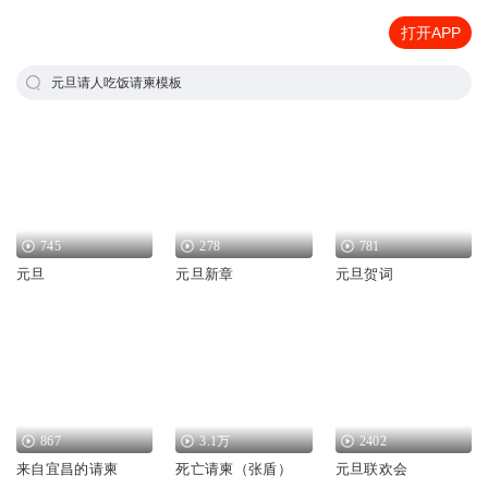
打开APP
元旦请人吃饭请柬模板
745
278
781
元旦
元旦新章
元旦贺词
867
3.1万
2402
来自宜昌的请柬
死亡请柬（张盾）
元旦联欢会