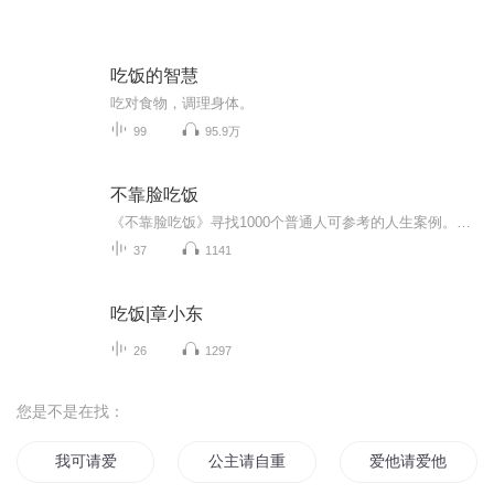
吃饭的智慧
吃对食物，调理身体。
99
95.9万
不靠脸吃饭
《不靠脸吃饭》寻找1000个普通人可参考的人生案例。我们并不是一档简单的成功学节目，我们想告诉大家人是可以改造自己环境的，是可以改变自己的，我们想多播种一些改变的种子，毕竟平行世界，多元生活，人生在世有很多活法，无高低之分，自洽就好。主播：...
37
1141
吃饭|章小东
26
1297
您是不是在找：
我可请爱
公主请自重啊
爱他请爱他们