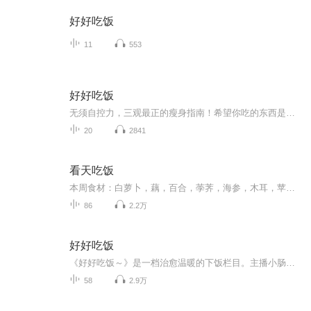
好好吃饭
11
553
好好吃饭
无须自控力，三观最正的瘦身指南！希望你吃的东西是因为健康而不是因为便宜，是美味享受而不是因为贪吃，是补充营养而不是增加能量！
20
2841
看天吃饭
本周食材：白萝卜，藕，百合，荸荠，海参，木耳，苹果（保护肺部不受污染）食疗方：1.高血压：白萝卜+莴笋清炒2.懒惰性便秘：香蕉+​火龙果+白萝卜榨汁3.清热解毒开胃健脾补益气血：藕+牡蛎+干虾煮汤4.清肺粥：百合+杏仁+大米​5.清热解毒化痰消积：荸荠+海蜇头做汤药方：流感高热及原因不明高热：鸭舌草60g，淡竹叶30g，水500ml​（大人小孩都可以用）​答疑：1.反流性食管炎：​禁食小米粥，高淀粉类的食物，高油脂类，高糖高碘类食品2.​指甲月牙问题：因人而异3.​指甲竖棱：休息不好，消化不好营养吸收问题4.​心脏惊悸（半夜1-2点醒）：问题出在肺和肠道，消化系统，胆囊，关键是心情5.睡前喝奶问题：​
86
2.2万
好好吃饭
《好好吃饭～》是一档治愈温暖的下饭栏目。主播小肠是食品科学与工程硕士，9年食品行业摸爬滚打经历，同时也是高级公共营养师、健康饮食科普up主，平衡膳食和健康生活的实践者；主播小堵是Top美食自媒体的前主编、WEST品酒师、茶叶评审师，爱吃也会吃，AKA...
58
2.9万