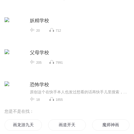
妖精学校
20
712
父母学校
205
7991
恐怖学校
原创这个在快手本人也发过想看的话再快手儿里搜索，我的痛苦在你身上
18
1855
您是不是在找：
画龙游九天
画道开天
魔师神画