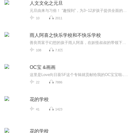
人文文化之元旦
元旦由来与习俗！ “趣报到”，为3~12岁孩子提供全面的通识知识系列课程。让孩子广泛接触通识教育，掌握更全面的天文，历史，地理，艺术，生活及科普知识。找到兴趣，快乐成长！...
10
2011
雨人阿喜之快乐学校和不快乐学校
善良而富于幻想的孩子雨人阿喜，在妖怪叔叔的带领下，转学到神秘的呼啦山。山上有两座学校，一个是长年活动在黑暗洞窟中的“不快乐学校”，另一个是在雪山下面，阳光朗照的“快乐学校”。阿喜到底选择了哪一所学校呢？他都经历了些什么？世界不快乐大战一...
108
7.8万
OC宝 &画画
这里是Love向日葵SF这个专辑就贡献给我的OC宝宝啦⸜(* ॑꒳ˆ * )⋆*❤︎主要是发一些稿件和新设计请大家和我O C眼熟还会有一些自己画画的视频(⃔* 'ㅅ'*)⃕
22
7886
花的学校
41
1423
花的学校