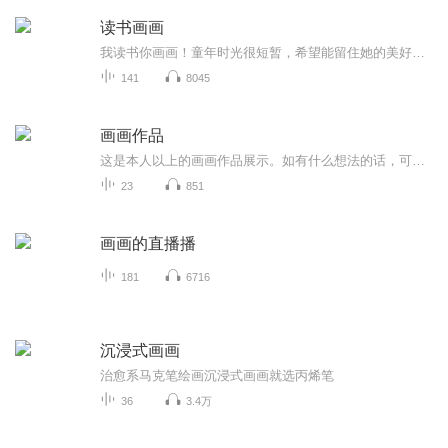
读书画画
我读书你画画！童年时光很短暂，希望能留住她的美好！每天读一读，每天学一学，每天画一画，每天进步一点点！
141
8045
画画作品
这是本人以上的画画作品展示。如有什么想法的话，可以私信加关注。或者可以私信我还想看我画什么拟人或者画什么主题的画。也是本人的小号画画作品专辑，
23
851
画画的直播播
181
6716
沉浸式画画
治愈系马克笔绘画沉浸式画画就选丙烯笔
36
3.4万