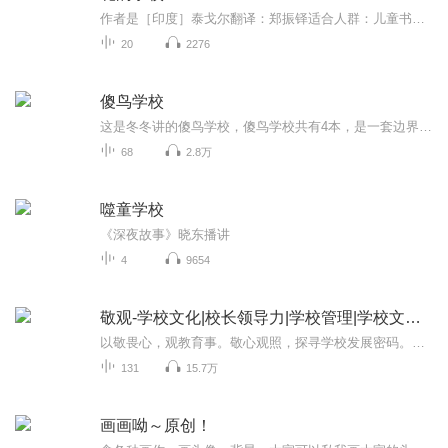
作者是［印度］泰戈尔翻译：郑振铎适合人群：儿童书籍信息：花的学校适合谁听：7-10岁小朋友自主阅读。文章难度于课文相当，里面的语言文字让小朋友通俗易懂，生动形象，方便学生自主理解和阅读。
20
2276
傻鸟学校
这是冬冬讲的傻鸟学校，傻鸟学校共有4本，是一套边界感小漫画。
68
2.8万
噬童学校
《深夜故事》晓东播讲
4
9654
敬观-学校文化|校长领导力|学校管理|学校文化设计
以敬畏心，观教育事。敬心观照，探寻学校发展密码。这里是敬观！敬观是专注于学校文化、校长领导力、学校管理、学校文化设计、教育观察、教师成长的音视频节目，特别适合校长、学校中层、教育行政人员收听收看。...
131
15.7万
画画呦～原创！