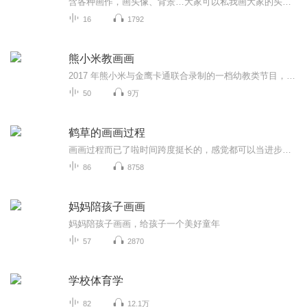
含各种画作，画头像、背景…大家可以私我画大家的头像哦，免费滴～无偿也可以接受，走的时候订阅下呗～设备没办法剪辑，只能用某备了。最后还会精心安排小彩蛋哦～勿搬运！（也没人看得起呀…）更新频率：两天一集吧…
16
1792
熊小米教画画
2017 年熊小米与金鹰卡通联合录制的一档幼教类节目，每天黄金时间在《飞行幼乐园》栏目中播出，节目内容是由熊小米人偶，使用“神奇画笔”和电视机前的小朋友们一起画画，愉快地贴近幼儿、全方位的轻松互动，开播以来深受观众好评，熊小米也因此成为孩子和...
50
9万
鹤草的画画过程
画画过程而已了啦时间跨度挺长的，感觉都可以当进步史来看了怕鬼图的可以从后面看
86
8758
妈妈陪孩子画画
妈妈陪孩子画画，给孩子一个美好童年
57
2870
学校体育学
82
12.1万