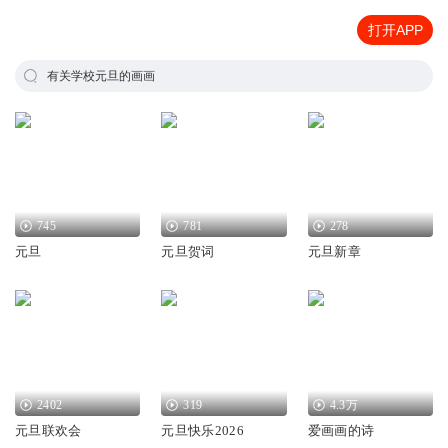
打开APP
有关学校元旦的画画
745
781
278
元旦
元旦贺词
元旦新章
2402
319
4.3万
元旦联欢会
元旦快乐2026
爱画画的诗