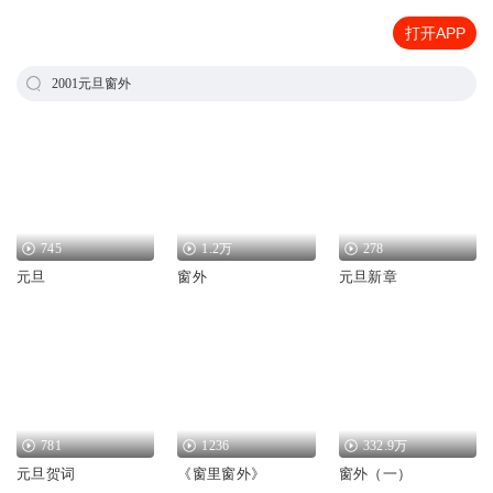
打开APP
2001元旦窗外
745
1.2万
278
元旦
窗外
元旦新章
781
1236
332.9万
元旦贺词
《窗里窗外》
窗外（一）