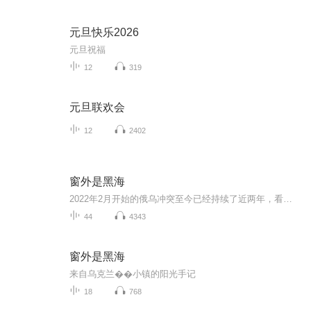
元旦快乐2026
元旦祝福
12
319
元旦联欢会
12
2402
窗外是黑海
2022年2月开始的俄乌冲突至今已经持续了近两年，看到因冲突导致的焦土一片，不禁让人回想起那曾经的岁月静好，黑海边的小城市刻赤，记录了一段让人难以忘怀的异国亲情。如果不是亲身经历过或美好，或挣扎的时光，又怎会珍惜现下最最简单的需求---和平！
44
4343
窗外是黑海
来自乌克兰��小镇的阳光手记
18
768