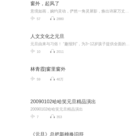
窗外，起风了
意境如画，婉约灵动，俨然一角灵犀影，焕出诗家万丈虹。在这充满人文精神的苏北大地，长江波澜相接，浩浩荡荡流淌着数千年的文化血脉，在江苏泰兴之地更有奇才之女，名暮叮，性灵高洁，诗意栖居于文学领域数十载，将文字之声情意象用笔端勾勒出无数出神入...
57
2880
人文文化之元旦
元旦由来与习俗！ “趣报到”，为3~12岁孩子提供全面的通识知识系列课程。让孩子广泛接触通识教育，掌握更全面的天文，历史，地理，艺术，生活及科普知识。找到兴趣，快乐成长！...
10
2011
林青霞|窗里窗外
59
40万
20090102哈哈笑元旦精品演出
20090102哈哈笑元旦精品演出
7
353
《元旦》总把新桃换旧符