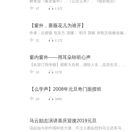
林青霞《窗里窗外》、《云去云来》、《镜前镜后》
47
1.9万
【窗外，蔷薇花儿为谁开】
作者：左丽薇 包东方 演播： 明月 国栋 录制文稿修改编辑：明月 这是一个发生在特殊年代和特殊环境下的真实故事。 1983年大年十五的晚上，在四川省成都市郊外的一个监狱里，年轻貌美的子弟校女教师米薇，在炼焦窑上偶遇正在风机房值夜班的23岁在押囚犯人...
22
2.1万
窗内窗外——用耳朵聆听心声
【欢迎订阅专辑】观察大自然，感悟人生，品尝生活，点点滴滴汇成思绪的河流，奔向文学的海洋！ 喜欢就点赞哦！关注海宝妈，成为粉丝就会有更多惊喜哦！想了解更多节目内容，请搜索添加微信公众号:书禾伴学苑。
16
2278
【么学声】2008年元旦奇门面授班
29
3484
马云励志演讲喜庆迎接2019元旦
说起如今的中国科技大佬，不少人都会想到马云还有马化腾等人。尤其是马云，关于科技这一方面也是有投资不小的。可能很多人都还将阿里巴巴和马云定位在电商上，其实阿里巴巴早就变成了一个多元化的企业了。而且，在人工智能这一方面，马云可是有不少的成就...