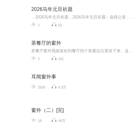
2026马年元旦祈愿
，2026马年元旦祈愿，2026马年元旦祈愿：奋蹄之姿，赴时代之约我祈愿，2026年的中国 山河锦绣，繁荣昌盛。我祈愿，2026年的每个奋斗者，都能策马扬鞭，不负韶华。我祈愿，2026年的情感世界，温暖纯粹 情谊绵长。我祈愿，，2026年的我们，心怀热爱，向阳而...
1
52
茶餐厅的窗外
茶餐厅窗外我很喜欢到餐厅找个靠窗边位置坐下来，这个癖好在我的记忆里可以追溯到我上幼儿园的时候，那个窗户好像比绿皮火车窗户大一些，但是，窗外都是一些干枯的杂草。就这么点记忆，在脑子里占了我大脑仅有的一点储存空间，一直难以忘怀。在深圳开茶餐...
2
151
耳闻窗外事
2526
9.3万
窗外（二）[完]
16
44万