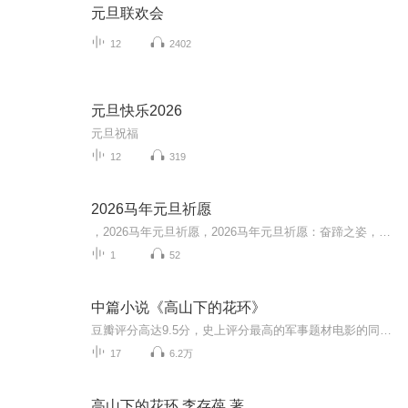
元旦联欢会
12
2402
元旦快乐2026
元旦祝福
12
319
2026马年元旦祈愿
，2026马年元旦祈愿，2026马年元旦祈愿：奋蹄之姿，赴时代之约我祈愿，2026年的中国 山河锦绣，繁荣昌盛。我祈愿，2026年的每个奋斗者，都能策马扬鞭，不负韶华。我祈愿，2026年的情感世界，温暖纯粹 情谊绵长。我祈愿，，2026年的我们，心怀热爱，向阳而...
1
52
中篇小说《高山下的花环》
豆瓣评分高达9.5分，史上评分最高的军事题材电影的同名原著。催人泪下，荡气回肠。
17
6.2万
高山下的花环 李存葆 著