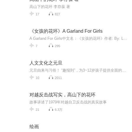
高山下的花环 李存葆 著
17
827
《女孩的花环》A Garland For Girls
A Garland For Girls中文名：《女孩的花环》作者: By: Louisa May Alcott难度：800L内容介绍：“These stories were written for my own amusement during a period of enforced seclusion. The flowers which were my solace and pleasure suggested titles for the tales and gave an interest to the work.If my girls find a little beauty or sunshine in these common blossoms, their old friend will not have made her Garland in vain.” – L.M. Alcott, September, 1887"这些故事是我在被强制隔离期间为自己的娱乐而写的。花朵是我的慰藉和乐趣，它们为这些故事提供了标题，并给作品带来了兴趣。如果我的姑娘们能在这些普通的花朵中发现一点美丽或阳光，她们的老朋友就不会白做了花环" - L.M.阿尔科特，1887年9月。
7
295
人文文化之元旦
元旦由来与习俗！ “趣报到”，为3~12岁孩子提供全面的通识知识系列课程。让孩子广泛接触通识教育，掌握更全面的天文，历史，地理，艺术，生活及科普知识。找到兴趣，快乐成长！...
10
2011
对越反击战写实，高山下的花环
故事讲述了1979年对越自卫反击战的真实故事
21
6.3万
绘画