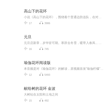
高山下的花环
小说《高山下的花环》，围绕着个普通边防连队，在对越自卫反击战的战前、战中和战后的生活进程，塑造了众多的丰富的艺术形象，并展现了广阔的社会生活画面，用比较高的思想性和艺术性来再现对越反击战这一历史事件。
17
3986
元旦
元旦启新章，岁华皆可期。寒辞去冬雪，暖带入春风，旧岁遗憾随烟散。愿新年有光有暖，万事顺意，岁岁胜今朝。
16
745
瑜伽花环阅读版
本音频是对《瑜伽花环》的解读，原视频首发“瑜伽柠檬”公众号，感兴趣的听友们可以移步隔壁收看视频版本。
12
5493
献给树的花环 金波
大树站在太阳和土地之间
15
492