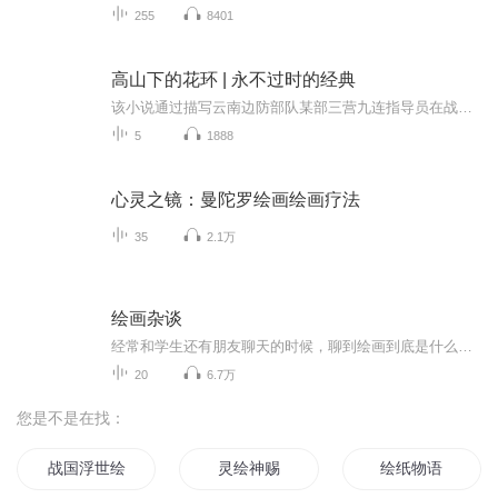
255
8401
高山下的花环 | 永不过时的经典
该小说通过描写云南边防部队某部三营九连指导员在战前、战中、战后的生活，塑造了一系列有着崇高思想品质、道德情操的当代军人英雄群像，冲破了军事文学“无冲突论”的老套，正视并深刻反映现实生活的矛盾冲突，揭示军队内部矛盾和历史伤痛，展现了广阔的...
5
1888
心灵之镜：曼陀罗绘画绘画疗法
35
2.1万
绘画杂谈
经常和学生还有朋友聊天的时候，聊到绘画到底是什么？包含什么内容？ 绘画的历史进程？ 我们研究绘画以后要干什么？ 绘画的目的是什么？所以借现在的网络平台聊一聊绘画的历史，发展，绘画的技法。我们知道史前就有洞穴壁画，之后产生了宗教绘画，到欧洲为王权服务的古典绘画，到后来受弗洛伊德的影响产生了现代表现主义绘画，一直到近现代的后现代主义绘画。随着社会科学的发展，绘画的技法，思想也在不断的进步，我们把这些进行了一部分语音的总结，从讲座和讲课的形式节选的语音片断，所以在内容上还没有规纳和...
20
6.7万
您是不是在找：
战国浮世绘
灵绘神赐
绘纸物语