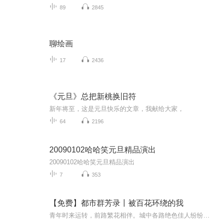
89
2845
聊绘画
17
2436
《元旦》总把新桃换旧符
新年将至，这是元旦快乐的文章，我献给大家，
64
2196
20090102哈哈笑元旦精品演出
20090102哈哈笑元旦精品演出
7
353
【免费】都市群芳录丨被百花环绕的我
青年时来运转，前路繁花相伴。城中各路绝色佳人纷纷倾心相伴，他借力闯出名堂，登顶都市之巅。名利在手，群芳在侧，演绎一段红尘温柔的都市传奇。