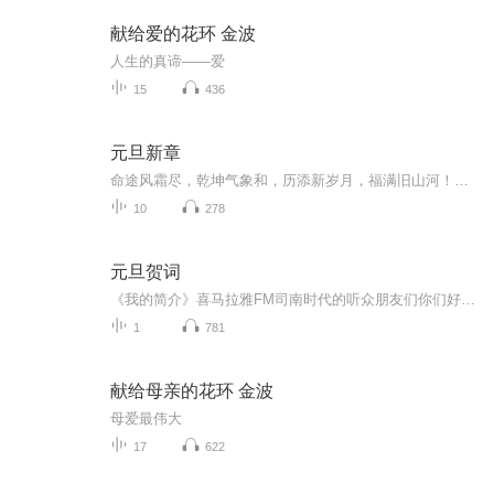
献给爱的花环 金波
人生的真谛——爱
15
436
元旦新章
命途风霜尽，乾坤气象和，历添新岁月，福满旧山河！龙蛇交替，迎接全新的2025！
10
278
元旦贺词
《我的简介》喜马拉雅FM司南时代的听众朋友们你们好，首先非常感谢大家一直以来对司南时代的支持，为我们的进步提供宝贵的意见。马上我们将迎来2018年，在新的一年里我们会更加用心的给大家准备优秀的作品，2018我们一同进步。为了感谢大家长久以来的支持...
1
781
献给母亲的花环 金波
母爱最伟大
17
622