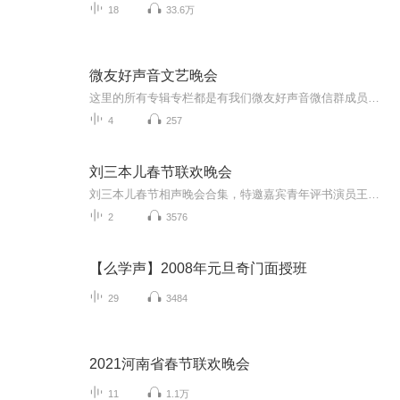
18
33.6万
微友好声音文艺晚会
这里的所有专辑专栏都是有我们微友好声音微信群成员的精彩表演，望大家多多关注，订阅。微友好声音创建人，（天地豪客-景岗山）这里的所有专辑专栏都是有我们微友好声音微信群成员的精彩表演，望大家多多关注，订阅。微友好声音创建人，（天地豪客-景岗山）
4
257
刘三本儿春节联欢晚会
刘三本儿春节相声晚会合集，特邀嘉宾青年评书演员王子源、青年戏曲演员小玉声，希望您在新的一年里心想事成、笑口常开，合家欢乐、万事如意！
2
3576
【么学声】2008年元旦奇门面授班
29
3484
2021河南省春节联欢晚会
11
1.1万