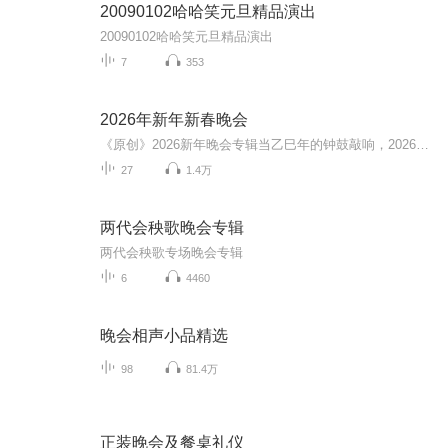
20090102哈哈笑元旦精品演出
20090102哈哈笑元旦精品演出
7
353
2026年新年新春晚会
《原创》2026新年晚会专辑当乙巳年的钟鼓敲响，2026新年晚会专辑携满格暖意与昂扬锐气而来，为辞旧迎新的时刻镌刻专属声影记忆。这张专辑以“骐骥驰骋 势不可挡”为精神内核，将传统美学与时代活力熔铸一炉，多元素情感风与匠心编排交织成篇，这里有童话故...
27
1.4万
两代会秧歌晚会专辑
两代会秧歌专场晚会专辑
6
4460
晚会相声小品精选
98
81.4万
正装晚会及餐桌礼仪