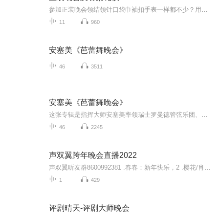
参加正装晚会领结领针口袋巾袖扣手表一样都不少？用过的西餐刀叉放回了原处？拿起面包盘里的面包就一口口的咬着吃？ 化繁为简才是着装正道小小面包也有BMW法则双语教你学校英语书上学不到的礼节知识
11
960
安塞美《芭蕾舞晚会》
46
3511
安塞美《芭蕾舞晚会》
这张专辑是指挥大师安塞美率领瑞士罗曼德管弦乐团、巴黎音乐学院管弦乐团，演奏几部优美的著名芭蕾音乐，效果发烧，展现全音域录音最高水准，其中《葛蓓莉亚》和《睡美人》绝版多年。德利布《葛蓓莉亚》作于1870年。也称为《珐琅眼睛的姑娘》，剧情写的是...
46
2245
声双翼跨年晚会直播2022
声双翼听友群8600992381 .春春：新年快乐，2 .樱花/肖尧/JK：无垢3 .火火兔：小星星4 .马里奥、翰文：朗诵《旗袍》5.西西:歌曲《有何不可》6 .妮妮/JK：容嬷嬷扎紫薇7.采玉:《自挂东南枝》8.海啸:朗诵《丰碑》
1
429
评剧晴天-评剧大师晚会