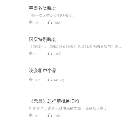
宇墨各类晚会
每一次大型活动都很激动。
23
2086
国庆特别晚会
《原创》：《国庆特别晚会》为展现国庆的喜庆与祖国的深情我将以具体的场景切入从清晨升旗的庄严到街头巷尾的欢庆到历史与当下的交融，用优美的笔触传递对祖国的热爱与自豪！用诗歌和情感美文形式，歌颂祖国的繁荣富强，祝人民幸福安康！
12
2.9万
晚会相声小品
382
447.7万
《元旦》总把新桃换旧符
新年将至，这是元旦快乐的文章，我献给大家，
64
2196