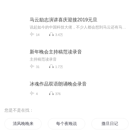
马云励志演讲喜庆迎接2019元旦
说起如今的中国科技大佬，不少人都会想到马云还有马化腾等人。尤其是马云，关于科技这一方面也是有投资不小的。可能很多人都还将阿里巴巴和马云定位在电商上，其实阿里巴巴早就变成了一个多元化的企业了。而且，在人工智能这一方面，马云可是有不少的成就...
14
3.4万
新年晚会主持稿范读录音
主持稿范读录音
31
1.7万
冰魂作品双语朗诵晚会录音
4
376
您是不是在找：
清风晚晚来
每个夜晚说想你
撒旦日记