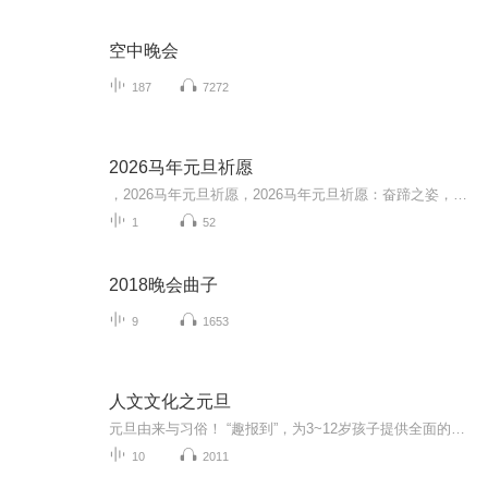
空中晚会
187
7272
2026马年元旦祈愿
，2026马年元旦祈愿，2026马年元旦祈愿：奋蹄之姿，赴时代之约我祈愿，2026年的中国 山河锦绣，繁荣昌盛。我祈愿，2026年的每个奋斗者，都能策马扬鞭，不负韶华。我祈愿，2026年的情感世界，温暖纯粹 情谊绵长。我祈愿，，2026年的我们，心怀热爱，向阳而...
1
52
2018晚会曲子
9
1653
人文文化之元旦
元旦由来与习俗！ “趣报到”，为3~12岁孩子提供全面的通识知识系列课程。让孩子广泛接触通识教育，掌握更全面的天文，历史，地理，艺术，生活及科普知识。找到兴趣，快乐成长！...
10
2011