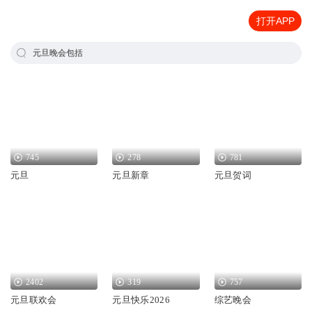
打开APP
元旦晚会包括
745
278
781
元旦
元旦新章
元旦贺词
2402
319
757
元旦联欢会
元旦快乐2026
综艺晚会