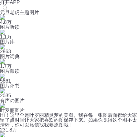
打开APP
元旦老虎主题图片
4.8万
图片听读
1.1万
图片库
2863
图片词典
1.7万
图片跟读
5861
图片评书
2035
有声の图片
叶罗丽图片
Hi！这里全是叶罗丽精灵梦的美图。我在每一张图后面都给大家
留了点时间让大家把喜欢的图保存下来。如果你觉得这个图不太
清晰，你可以私信找我要原图哦！
23
1.8万