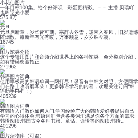
小花仙图片
一年目标100集。给个好评呗！彩蛋更精彩。－－ 主播 贝瑞吖
也叫逆光小爱
57
5.8万
元旦
元旦启新章，岁华皆可期。寒辞去冬雪，暖带入春风，旧岁遗憾
随烟散。愿新年有光有暖，万事顺意，岁岁胜今朝。
16
745
图片蛇类介绍
这个专辑用图片和音频介绍世界上的各种蛇类，会分类别介绍，
如有错误欢迎指正。
27
1962
韩语图片词典
使用率极高的韩语单词一网打尽！录音有中韩文对照，方便同学
们在路上收听磨耳朵！更多韩语学习的内容，欢迎关注订阅“韩
语助手FM” ：）
40
5239
韩语图片词典
有韩语入门教你如何入门,学习经验广大的韩语爱好者提供自己
学习的心得体会;韩语词汇包含各类词汇满足你各个方面的需求;
韩语阅读:韩国古今各种书籍、童话、谚语等的阅读;韩语...
40
1296
图片杂物库（可盗）