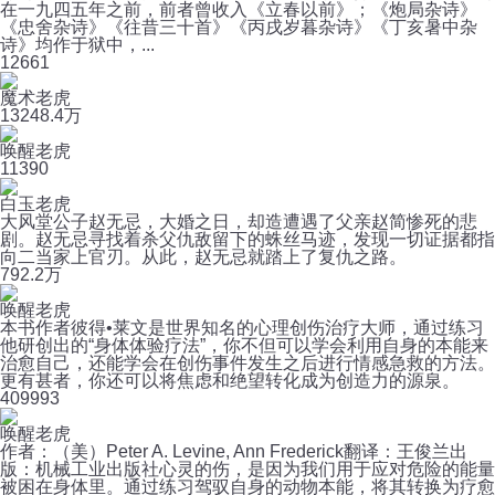
在一九四五年之前，前者曾收入《立春以前》；《炮局杂诗》
《忠舍杂诗》《往昔三十首》《丙戌岁暮杂诗》《丁亥暑中杂
诗》均作于狱中，...
12
661
魔术老虎
132
48.4万
唤醒老虎
11
390
白玉老虎
大风堂公子赵无忌，大婚之日，却造遭遇了父亲赵简惨死的悲
剧。赵无忌寻找着杀父仇敌留下的蛛丝马迹，发现一切证据都指
向二当家上官刃。从此，赵无忌就踏上了复仇之路。
79
2.2万
唤醒老虎
本书作者彼得•莱文是世界知名的心理创伤治疗大师，通过练习
他研创出的“身体体验疗法”，你不但可以学会利用自身的本能来
治愈自己，还能学会在创伤事件发生之后进行情感急救的方法。
更有甚者，你还可以将焦虑和绝望转化成为创造力的源泉。
40
9993
唤醒老虎
作者：（美）Peter A. Levine, Ann Frederick翻译：王俊兰出
版：机械工业出版社心灵的伤，是因为我们用于应对危险的能量
被困在身体里。通过练习驾驭自身的动物本能，将其转换为疗愈