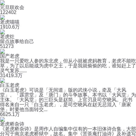
元旦联欢会
12
2402
老虎喵喵
19
10.6万
老虎灶
留点故事给自己
51
273
国产老虎
我是一只爱吃人参的东北虎，但从小就被虎妈教育，老虎不能吃
草，为了以后能成为虎中之王，于是我就偷偷的吃，谁知赶上了
灵气复苏......
314
19.3万
白玉老虎
《白玉老虎》可说是「无间道」版的武侠小说，牵及「大风
堂」、「霹雳堂」及「唐门」的斗争故事。本书以「大风堂」为
主体。「大风堂」的三巨头是赵简、上官刃及司空晓风。 此书
得名来自一只「白玉老虎」，是司空晓风在赵无忌混入「唐家
堡」时要他当面转交...
66
25.1万
老虎桥杂诗
《老虎桥杂诗》是周作人自编集中仅有的一本旧体诗合集，大部
分写于南京老虎桥狱中，故名。集中《苦茶庵打油诗》及补遗写