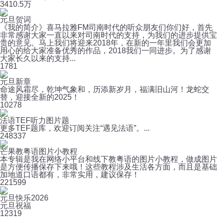
34
10.5万
元旦贺词
《我的简介》喜马拉雅FM司南时代的听众朋友们你们好，首先
非常感谢大家一直以来对司南时代的支持，为我们的进步提供宝
贵的意见。马上我们将迎来2018年，在新的一年里我们会更加
用心的给大家准备优秀的作品，2018我们一同进步。为了感谢
大家长久以来的支持...
1
781
元旦新章
命途风霜尽，乾坤气象和，历添新岁月，福满旧山河！龙蛇交
替，迎接全新的2025！
10
278
法语TEF听力图片题
更多TEF题库，欢迎订阅关注“遇见法语”。...
24
8337
芒果教粤语图片小教程
本专辑是我在网络小平台和线下教粤语的图片小教程，做成图片
是方便传播保存下来哦！这些教程涉及生活各方面，而且是基础
加地道口语都有，非常实用，建议保存！
22
1599
元旦快乐2026
元旦祝福
12
319