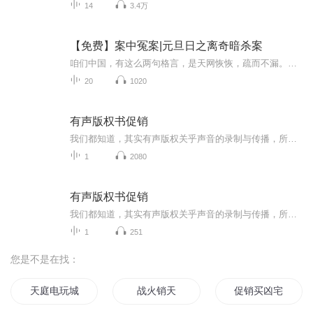
14
3.4万
【免费】案中冤案|元旦日之离奇暗杀案
咱们中国，有这么两句格言，是天网恢恢，疏而不漏。这两句话中，所含的意义，就是言其人要作了恶事，纵然一时侥幸，能够逃出法网，但是叶落归根，依然逃不出天网去。所谓人间私语，天闻若雷，暗室亏心，神目如电，少不得默默中有个道理，总会有报应临头的...
20
1020
有声版权书促销
我们都知道，其实有声版权关乎声音的录制与传播，所以保护你的有声版权，不要让你的努力白费，同时随着我们有声市场的逐渐繁荣，掌握有声版权也就变的尤为重要，因此，不要再多花一分冤枉钱在有声版权上。有声版权促销将整套上架。
1
2080
有声版权书促销
我们都知道，其实有声版权关乎声音的录制与传播，所以保护你的有声版权，不要让你的努力白费，同时随着我们有声市场的逐渐繁荣，掌握有声版权也就变的尤为重要，因此，不要再多花一分冤枉钱在有声版权上。有声版权促销将整套上架。
1
251
您是不是在找：
天庭电玩城
战火销天
促销买凶宅送老公