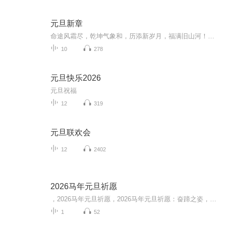
元旦新章
命途风霜尽，乾坤气象和，历添新岁月，福满旧山河！龙蛇交替，迎接全新的2025！
10
278
元旦快乐2026
元旦祝福
12
319
元旦联欢会
12
2402
2026马年元旦祈愿
，2026马年元旦祈愿，2026马年元旦祈愿：奋蹄之姿，赴时代之约我祈愿，2026年的中国 山河锦绣，繁荣昌盛。我祈愿，2026年的每个奋斗者，都能策马扬鞭，不负韶华。我祈愿，2026年的情感世界，温暖纯粹 情谊绵长。我祈愿，，2026年的我们，心怀热爱，向阳而...
1
52