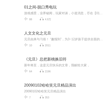
01之间-脱口秀电玩
游戏感受，业界秘闻，玩家对谈，小道消息，尽在【01之间】...
88
4.9万
人文文化之元旦
元旦由来与习俗！ “趣报到”，为3~12岁孩子提供全面的通识知识系列课程。让孩子广泛接触通识教育，掌握更全面的天文，历史，地理，艺术，生活及科普知识。找到兴趣，快乐成长！...
10
2011
《元旦》总把新桃换旧符
新年将至，这是元旦快乐的文章，我献给大家，
64
2196
20090102哈哈笑元旦精品演出
20090102哈哈笑元旦精品演出
7
353