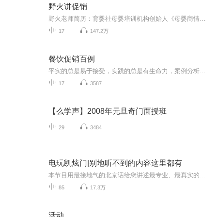
野火讲促销
野火老师简历：育婴社母婴培训机构创始人《母婴商情》特约专家母婴行业系统化促销打造第一人母婴店促销落地实战讲师“学母婴促销，找野火老师”更多课程请关注“育婴社”公众号
17
147.2万
餐饮促销百例
平实的总是易于接受，实践的总是有生命力，案例分析就是这样一种“通俗”的但又十分高效的理论传播和实践指导形式。近年来这种形式在中外理论界和实业界都已得到广泛的认可。
17
3587
【么学声】2008年元旦奇门面授班
29
3484
电玩凯炫门|别地听不到的内容这里都有
本节目用最接地气的北京话给您讲述最专业、最真实的游戏和动漫故事。作为一个36年游戏经历的老玩家，本人见证了游戏界和动漫界的发展史，节目中每一个游戏主播都深入的研究和探索，用最接地气，最简单易懂的方式给您讲述。这是一个让你深入了解游戏和动漫...
85
17.3万
活动