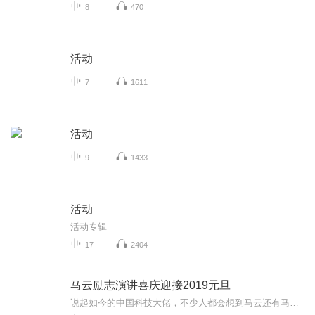
8
470
活动
7
1611
活动
9
1433
活动
活动专辑
17
2404
马云励志演讲喜庆迎接2019元旦
说起如今的中国科技大佬，不少人都会想到马云还有马化腾等人。尤其是马云，关于科技这一方面也是有投资不小的。可能很多人都还将阿里巴巴和马云定位在电商上，其实阿里巴巴早就变成了一个多元化的企业了。而且，在人工智能这一方面，马云可是有不少的成就...