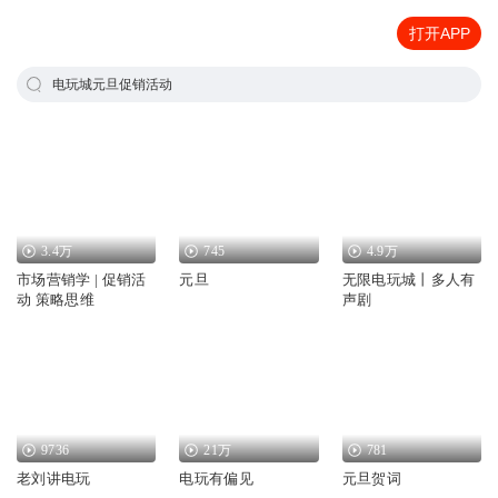
打开APP
电玩城元旦促销活动
3.4万
745
4.9万
市场营销学 | 促销活
元旦
无限电玩城丨多人有
动 策略思维
声剧
9736
21万
781
老刘讲电玩
电玩有偏见
元旦贺词