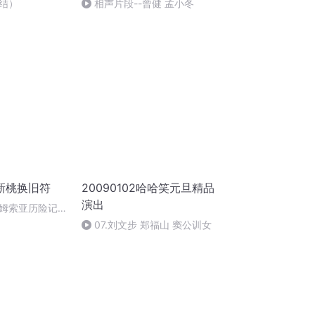
结）
相声片段--曾健 孟小冬
新桃换旧符
20090102哈哈笑元旦精品
演出
姆索亚历险记
07.刘文步 郑福山 窦公训女