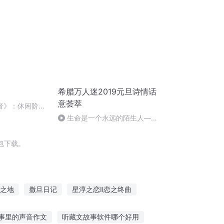
希腊万人迷2019元旦诗情话
意荟萃
游者》：休闲阶层
生命是一个永远的陌生人——
作者：顾瑞荣，朗读：顾瑞荣
包下载。
之地
撒旦日记
星淳之恋Ⅱ恋之终曲
老
撒旦先生
撒旦的后门
撒旦之子
事里的声音作文
听藏文故事软件哪个好用