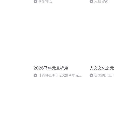
喜乐常安
元旦贺词
2026马年元旦祈愿
人文文化之元
【直播回听】2026马年元旦
美国的元旦
祈愿