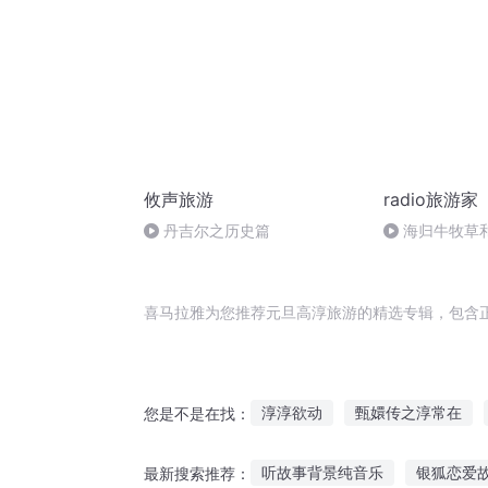
攸声旅游
radio旅游家
丹吉尔之历史篇
海归牛牧草
喜马拉雅为您推荐元旦高淳旅游的精选专辑，包含
淳淳欲动
甄嬛传之淳常在
您是不是在找：
撒旦之书世界末日
魔王撒旦
听故事背景纯音乐
银狐恋爱
最新搜索推荐：