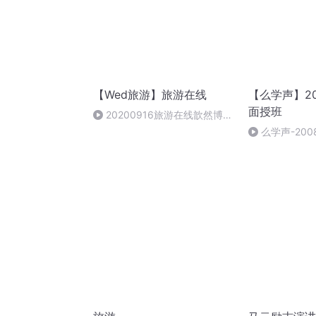
【Wed旅游】旅游在线
【么学声】2
面授班
20200916旅游在线歆然博湛
凯朝
么学声-200
授班录像-47