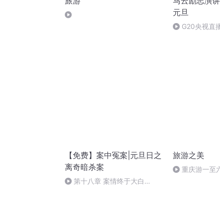
旅游
马云励志演讲
元旦
G20央视直
【免费】案中冤案|元旦日之
旅游之美
离奇暗杀案
重庆游一至
第十八章 案情终于大白
（三）