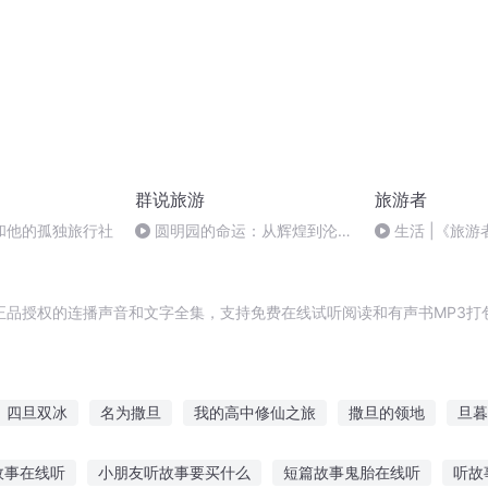
群说旅游
旅游者
和他的孤独旅行社
圆明园的命运：从辉煌到沦陷
生活 |《旅
的悲剧
新论
正品授权的连播声音和文字全集，支持免费在线试听阅读和有声书MP3打
四旦双冰
名为撒旦
我的高中修仙之旅
撒旦的领地
旦暮
的旅程
伊旦之书
双面撒旦
我与撒旦为邻
陈淳真的不想变
故事在线听
小朋友听故事要买什么
短篇故事鬼胎在线听
听故