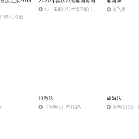
喜庆迎接2019
2020年国庆成都旅游旅游
旅游季
15、乘厦门航空返回厦门
南飞雁
播间对话马云
旅游法
旅游法
六
《旅游法》第112条
旅游法108—