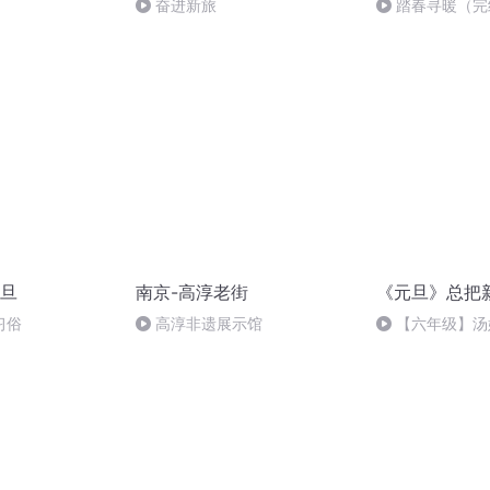
奋进新旅
踏春寻暖（完
旦
南京-高淳老街
《元旦》总把
习俗
高淳非遗展示馆
【六年级】汤
（节选）