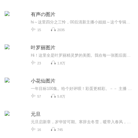
有声の图片
hi～这里四分之三怜，00后清新主播小姐姐～这个专辑是由四分之三怜与微笑小熊工作室合作出版，由于都是千怜的工作室，所以质量保障十分，如果您恶意差评，说明您眼睛要么是x了，要么就是您道德有问题～好啦，也当作是千怜500粉丝的福利专辑叭别对我说我喜欢你你廉价的喜欢抵不上夏天的一根雪糕
15
2035
叶罗丽图片
Hi！这里全是叶罗丽精灵梦的美图。我在每一张图后面都给大家留了点时间让大家把喜欢的图保存下来。如果你觉得这个图不太清晰，你可以私信找我要原图哦！
23
1.8万
小花仙图片
一年目标100集。给个好评呗！彩蛋更精彩。－－ 主播 贝瑞吖也叫逆光小爱
57
5.8万
元旦
元旦启新章，岁华皆可期。寒辞去冬雪，暖带入春风，旧岁遗憾随烟散。愿新年有光有暖，万事顺意，岁岁胜今朝。
16
745