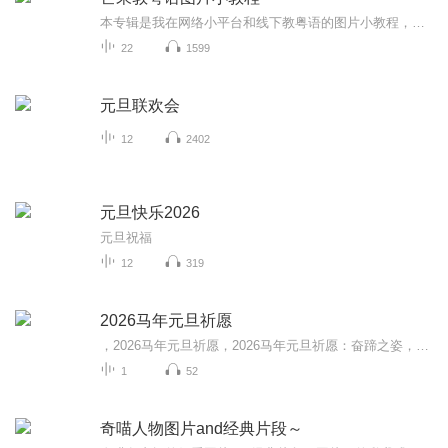
本专辑是我在网络小平台和线下教粤语的图片小教程，做成图片是方便传播保存下来哦！这些教程涉及生活各方面，而且是基础加地道口语都有，非常实用，建议保存！
22
1599
元旦联欢会
12
2402
元旦快乐2026
元旦祝福
12
319
2026马年元旦祈愿
，2026马年元旦祈愿，2026马年元旦祈愿：奋蹄之姿，赴时代之约我祈愿，2026年的中国 山河锦绣，繁荣昌盛。我祈愿，2026年的每个奋斗者，都能策马扬鞭，不负韶华。我祈愿，2026年的情感世界，温暖纯粹 情谊绵长。我祈愿，，2026年的我们，心怀热爱，向阳而...
1
52
奇喵人物图片and经典片段～