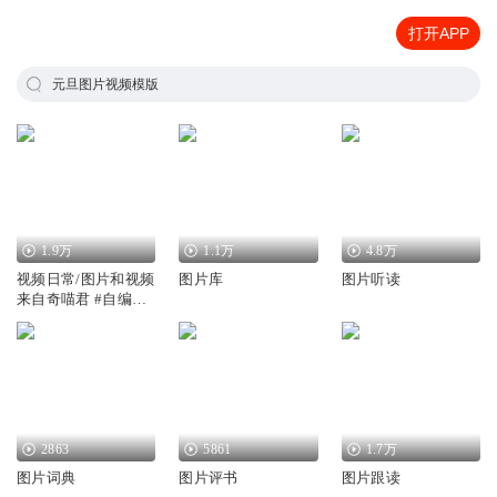
打开APP
元旦图片视频模版
1.9万
1.1万
4.8万
视频日常/图片和视频
图片库
图片听读
来自奇喵君 #自编视
频
2863
5861
1.7万
图片词典
图片评书
图片跟读