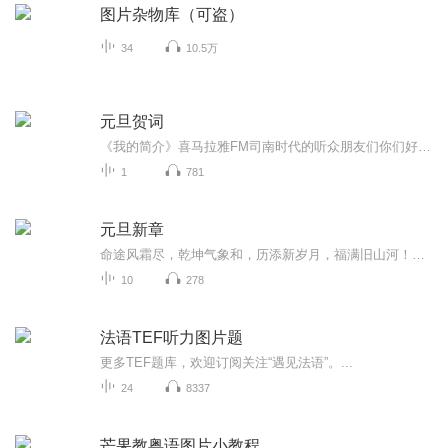
图片杂物库（可盗）
34
10.5万
元旦贺词
《我的简介》喜马拉雅FM司南时代的听众朋友们你们好，首先非常感谢大家一直以来对司南时代的支持，为我们的进步提供宝贵的意见。马上我们将迎来2018年，在新的一年里我们会更加用心的给大家准备优秀的作品，2018我们一同进步。为了感谢大家长久以来的支持...
1
781
元旦新章
命途风霜尽，乾坤气象和，历添新岁月，福满旧山河！龙蛇交替，迎接全新的2025！
10
278
法语TEF听力图片题
更多TEF题库，欢迎订阅关注“遇见法语”。...
24
8337
芒果教粤语图片小教程