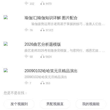
102
4470
瑜伽汇|瑜伽知识详解 图片配合
瑜伽姿势运用古老而易于掌握的技巧，改善人们生理、心理、情感和精神方面的能力，是一种达到身体、心灵与精神和谐统一的运动方式，包括调身的体位法、调息的呼吸法、调心的冥想法等，以达至身心的合一。每天学一点瑜伽 生活更美好！
76
37.8万
2026曲艺分析题模版
曲艺老师2026考前随身背模版，与君同行。感恩艺姐，主观全押。
58
5824
20090102哈哈笑元旦精品演出
20090102哈哈笑元旦精品演出
7
353
您是不是在找：
发个视频到异界
男配视频直播中
我的视频能提取能