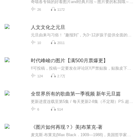
奇喵各专辑的好看图片and经典片段～图片要的私我哦～我发泥～（要关注+专辑好评噢）
26
1172
人文文化之元旦
元旦由来与习俗！ “趣报到”，为3~12岁孩子提供全面的通识知识系列课程。让孩子广泛接触通识教育，掌握更全面的天文，历史，地理，艺术，生活及科普知识。找到兴趣，快乐成长！...
10
2011
时代峰峻の图片【满500月票爆更】
‼️可投稿，投稿一定要发在评论区‼️严禁贴脸，贴脸皮下塌/BE多次贴脸永久拉黑会在评论区里发一些视频中的图片，想要视频里的图片看评论区已经下楼的只有投稿才会发，不投稿不发可单人，可CP（可跨代），可多人，可团体●TFBOYS王俊凯、王源、易烊千玺（...
124
2.7万
全世界所有的歌曲第一季视频 新年元旦篇
更新进度连载至第5集 / 每天更新2-8集（不定期）PS.超级无敌好听！作者的话动感！动感！一起动感！订阅专辑就一起动感！动感！动感！动感！动感！副标题动感-歌曲的旅程计划只会出超好听的歌曲！永远出新的歌曲，很好听的歌曲让你们听的过瘾，把你听的兴奋...
6
514
《图片如何再现？》美|布莱克-著
麦克斯·布莱克(Max Black．1909—1988)，美国哲学家。生于阿塞拜疆，长于伦敦，后加入美国国籍，犹太人后裔。早年在剑桥大学王后学院主修数学．后在伦敦大学获哲学博士学位。先后任教于伦敦教育学院、伊利诺伊大学厄巴纳一香槟分校和康奈尔大学．作为哲学...