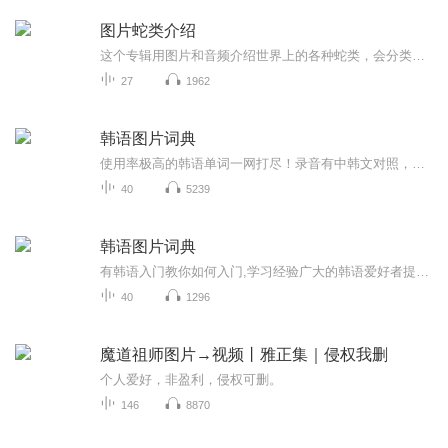
图片蛇类介绍
这个专辑用图片和音频介绍世界上的各种蛇类，会分类别介绍，如有错误欢迎指正。
27
1962
韩语图片词典
使用率极高的韩语单词一网打尽！录音有中韩文对照，方便同学们在路上收听磨耳朵！更多韩语学习的内容，欢迎关注订阅“韩语助手FM” ：）
40
5239
韩语图片词典
有韩语入门教你如何入门,学习经验广大的韩语爱好者提供自己学习的心得体会;韩语词汇包含各类词汇满足你各个方面的需求;韩语阅读:韩国古今各种书籍、童话、谚语等的阅读;韩语...
40
1296
魔道祖师图片→视频丨雅正集｜侵权我删
个人爱好，非盈利，侵权可删。
146
8870