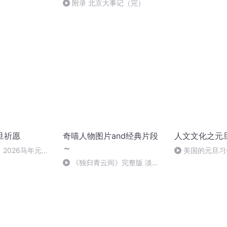
的话说给你听
附录 北京大事记（完）
旦祈愿
奇喵人物图片and经典片段
人文文化之元
～
2026马年元旦
美国的元旦习
《独归青云间》完整版 淡淡
的刀感……