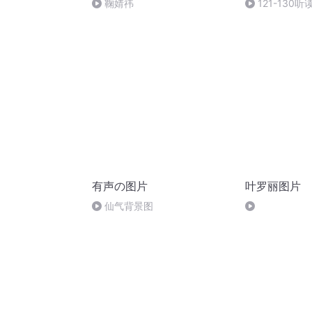
鞠婧祎
121-130听
有声の图片
叶罗丽图片
仙气背景图