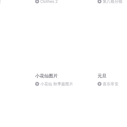
读
Clothes 2
第八格分镜
小花仙图片
元旦
小花仙 秋季篇图片
喜乐常安