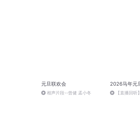
元旦联欢会
2026马年元
相声片段--曾健 孟小冬
【直播回听】
祈愿