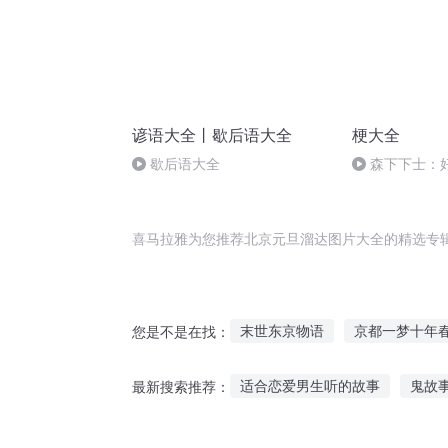
谚语大全丨歇后语大全
梗大全
歇后语大全
森下下士：
喜马拉雅为您推荐北京元旦溜达图片大全的精选专
末世东京物语
京都一梦十年
您是不是在找：
撒旦之书世界末日
仙道达州
适合恋爱男生听的故事
鬼故
最新搜索推荐：
南京东京
达尔的时光
撒
听杨迪的故事英文
买车奇葩