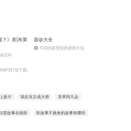
现？》美|布莱
面诊大全
不同内脏类型的调养方法
读完毕
MP3打包下载。
上新片
我在东京成大师
异界阿凡达
片海在那片海
穿越之到达三国
钰莹故事在线听
听故事不挑食的故事有哪些
姐音频故事随时听
约翰肯尼迪故事在线听