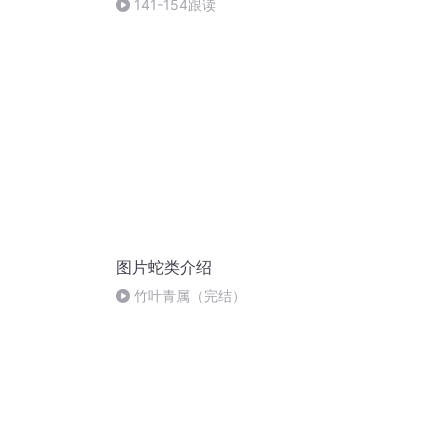
141-154跟读
图片蛇类介绍
竹叶青属（完结）