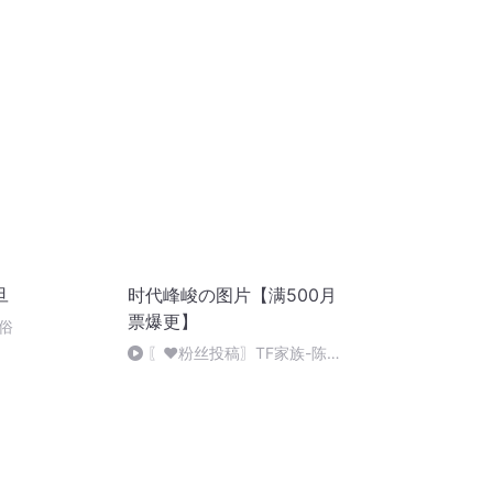
旦
时代峰峻の图片【满500月
票爆更】
俗
〖❤️粉丝投稿〗TF家族-陈思
罕