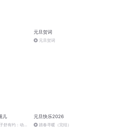
元旦贺词
元旦贺词
圈儿
元旦快乐2026
子舒有约：动听
踏春寻暖（完结）