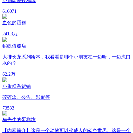
必删欢迎投稿哦
61
6071
血色的蛋糕
24
1.3万
蚂蚁蛋糕店
大排长龙系列绘本，我看看是哪个小朋友在一边听，一边流口
水的？
6
2.2万
小蛋糕杂货铺
碎碎念、公告、彩蛋等
7
3533
猫先生的蛋糕坊
【内容简介】这是一个动物可以变成人的架空世界。这是一个