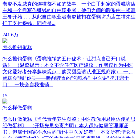
老虎不发威真的连猫都不如的故事。一个白手起家的蛋糕坊店
主和一个靠写作赚钱的自由职业者，他们之间的联系由一顿霸
王餐开始……从此自由职业者老虎被扣在蛋糕坊为店主猫先生
打工支付餐钱。同样是...
24
1.6万
怎么推销蛋糕
怎么推销蛋糕《蛋糕推销的五行秘术：让甜点自己开口说
话》 （温馨提示：本文不含任何医疗建议，作者仅作为中医
文化爱好者分享趣味观点，购买甜品请认准正规商家） 一、
蛋糕会"喊"你尝——唤醒脾胃的"勾魂香" 中医讲"脾开窍于
口"，一块会自我推销...
1
5
怎么样做蛋糕
怎么样做蛋糕《当代青年养生图鉴：中医教你用君臣佐使的思
维做蛋糕》 （开场先甩免责声明）本人虽持健康管理师证
书，但属于国家不承认的"野生中医爱好者"，本文所有理论均