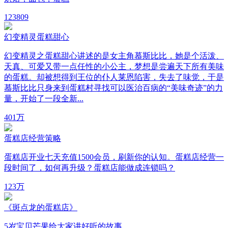
12
3809
幻变精灵蛋糕甜心
幻变精灵之蛋糕甜心讲述的是女主角慕斯比比，她是个活泼、
天真、可爱又带一点任性的小公主，梦想是尝遍天下所有美味
的蛋糕。却被想得到王位的仆人莱恩陷害，失去了味觉，于是
慕斯比比只身来到蛋糕村寻找可以医治百病的“美味奇迹”的力
量，开始了一段全新...
40
1万
蛋糕店经营策略
蛋糕店开业七天充值1500会员，刷新你的认知。蛋糕店经营一
段时间了，如何再升级？蛋糕店能做成连锁吗？
12
3万
《斑点龙的蛋糕店》
5岁宝贝芒果给大家讲好听的故事