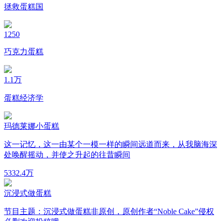
拯救蛋糕国
1250
巧克力蛋糕
1.1万
蛋糕经济学
玛德莱娜小蛋糕
这一记忆，这一由某个一模一样的瞬间远道而来，从我脑海深
处唤醒摇动，并使之升起的往昔瞬间
533
2.4万
沉浸式做蛋糕
节目主题：沉浸式做蛋糕非原创，原创作者“Noble Cake”侵权