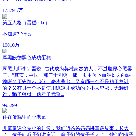
17
379.5万
第五人格（蛋糕cake）
不知道写什么
100
10万
厚黑缺德黑色成功蛋糕
厚黑大师李宗吾说:“古代成为英雄豪杰的人，不过脸厚心黑罢
了。”其实，中国一部二十四史，哪一页不欠下血泪斑斑的缺
德帐？历史跌宕起伏，豪杰辈出，又有哪一个不是精于算计
的？又有哪一个不是使用诡道才成功的？小人卑鄙，无赖奸
诈，骗子狡猾，伪君子危险...
99
3299
住在蛋糕里的小老鼠
儿童童话合集小的时候，我们听爸爸妈妈讲童话故事，长大
了，孩子们听我们讲童话，等我们的孩子长大了，他们的孩子