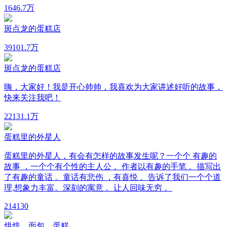
16
46.7万
斑点龙的蛋糕店
39
101.7万
斑点龙的蛋糕店
嗨，大家好！我是开心帅帅，我喜欢为大家讲述好听的故事，
快来关注我吧！
22
131.1万
蛋糕里的外星人
蛋糕里的外星人，有会有怎样的故事发生呢？一个个 有趣的
故事 ，一个个有个性的主人公 。作者以有趣的手笔 。描写出
了有趣的童话 。童话有悲伤 ，有喜悦 。告诉了我们一个个道
理,想象力丰富。深刻的寓意 。让人回味无穷 。
21
4130
烘焙，面包，蛋糕