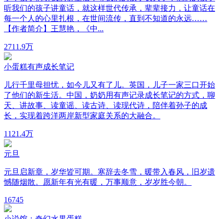
听我们的孩子讲童话，就这样世代传承，辈辈接力，让童话在
每一个人的心里扎根，在世间流传，直到不知道的永远……
【作者简介】王慧艳，《中...
27
11.9万
小蛋糕有声成长笔记
儿行千里母担忧，如今儿又有了儿。英国，儿子一家三口开始
了他们的新生活。中国，奶奶用有声记录成长笔记的方式，聊
天、讲故事、读童谣、读古诗、读现代诗，陪伴着孙子的成
长，实现着跨洋两岸新型家庭关系的大融合。
112
1.4万
元旦
元旦启新章，岁华皆可期。寒辞去冬雪，暖带入春风，旧岁遗
憾随烟散。愿新年有光有暖，万事顺意，岁岁胜今朝。
16
745
小说馆：奇幻水果蛋糕