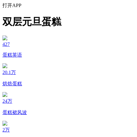
打开APP
双层元旦蛋糕
427
蛋糕英语
20.1万
烘焙蛋糕
24万
蛋糕裙风波
2万