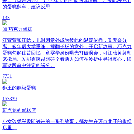
来自《黄帝内经》"五谷为养"的扩展阅读理解，若按此法做出
的蛋糕翻车，建议反思...
1
33
88 巧克力蛋糕
江萱萱和江晗，儿时因意外成为彼此的温暖依靠，又无奈分
离。多年后大学重逢，撞翻长板的意外，开启新故事。巧克力
蛋糕勾起往昔回忆，章雯华身份曝光打破误会，可江晗舅舅却
来搅局。爱能否跨越阻碍？看两人如何在波折中寻得真心，续
写这段命中注定的缘分。
7
731
狮王的超级蛋糕
15
3339
斑点龙的蛋糕店
小女孩凭兴趣即兴讲的一系列故事，都发生在斑点龙开的蛋糕
店里。