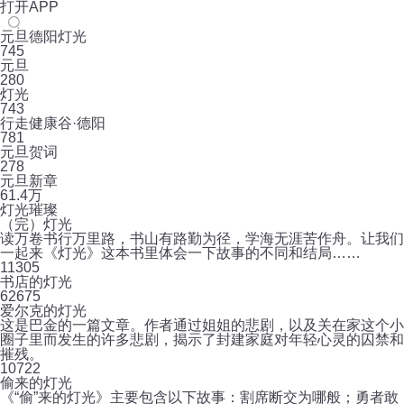
打开APP
元旦德阳灯光
745
元旦
280
灯光
743
行走健康谷·德阳
781
元旦贺词
278
元旦新章
61.4万
灯光璀璨
（完）灯光
读万卷书行万里路，书山有路勤为径，学海无涯苦作舟。让我们
一起来《灯光》这本书里体会一下故事的不同和结局……
11
305
书店的灯光
6
2675
爱尔克的灯光
这是巴金的一篇文章。作者通过姐姐的悲剧，以及关在家这个小
圈子里而发生的许多悲剧，揭示了封建家庭对年轻心灵的囚禁和
摧残。
10
722
偷来的灯光
《“偷”来的灯光》主要包含以下故事：割席断交为哪般；勇者敢