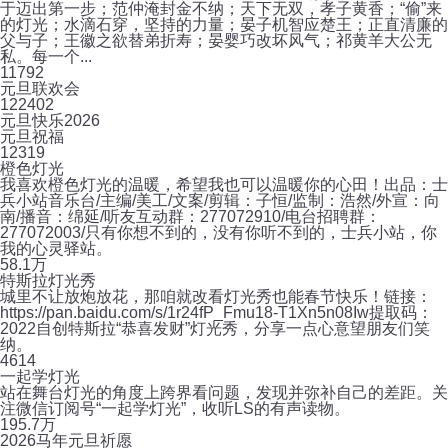
于迈出第一步；范仲淹封金不纳；天下无双，孝子黄香；“偷”来
的灯光；水滴石穿，坚持的力量；晏子机智应楚王；正直清廉的
父与子；王徽之欲替弟折寿；晏婴巧改坏风气；祁黄羊大公无
私。每一个...
11
792
元旦联欢会
12
2402
元旦快乐2026
元旦祝福
12
319
橙色灯光
我喜欢橙色灯光的温暖，希望我也可以温暖你的心田！出品：士
兵小站音乐台/主编/美工/文案/剪辑：子恒/监制：浩然/外宣：向
南/播音：绵延/听友互动群：277072910/电台招聘群：
277072003/只有你想不到的，没有你听不到的，士兵小站，你
我的心灵驿站。
5
8.1万
特斯拉灯光秀
城里不让放炮放花，那咱就改看灯光秀也能春节快乐！链接：
https://pan.baidu.com/s/1r24fP_Fmu18-T1Xn5n08Iw提取码：
2022自创特斯拉“恭喜发财”灯光秀，分享一点心意望朋友们笑
纳。
4
614
一起学灯光
站在舞台灯光的角度上跨界看问题，发现并弥补自己的差距。关
注微信订阅号“一起学灯光”，收听LS的有声读物。
19
5.7万
2026马年元旦祈愿