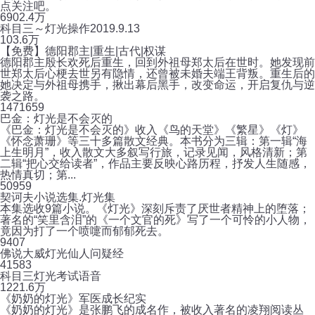
点关注吧。
690
2.4万
科目三～灯光操作2019.9.13
10
3.6万
【免费】德阳郡主|重生|古代|权谋
德阳郡主殷长欢死后重生，回到外祖母郑太后在世时。她发现前
世郑太后心梗去世另有隐情，还曾被未婚夫端王背叛。重生后的
她决定与外祖母携手，揪出幕后黑手，改变命运，开启复仇与逆
袭之路。
147
1659
巴金：灯光是不会灭的
《巴金：灯光是不会灭的》收入《鸟的天堂》《繁星》《灯》
《怀念萧珊》等三十多篇散文经典。本书分为三辑：第一辑“海
上生明月”，收入散文大多叙写行旅，记录见闻，风格清新；第
二辑“把心交给读者”，作品主要反映心路历程，抒发人生随感，
热情真切；第...
50
959
契诃夫小说选集.灯光集
本集选收9篇小说。《灯光》深刻斥责了厌世者精神上的堕落；
著名的“笑里含泪”的《一个文官的死》写了一个可怜的小人物，
竟因为打了一个喷嚏而郁郁死去。
9
407
佛说大威灯光仙人问疑经
4
1583
科目三灯光考试语音
12
21.6万
《奶奶的灯光》军医成长纪实
《奶奶的灯光》是张鹏飞的成名作，被收入著名的凌翔阅读丛