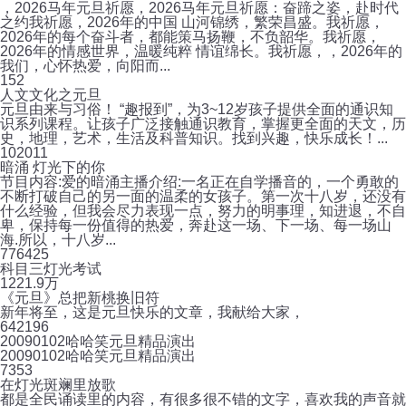
，2026马年元旦祈愿，2026马年元旦祈愿：奋蹄之姿，赴时代
之约我祈愿，2026年的中国 山河锦绣，繁荣昌盛。我祈愿，
2026年的每个奋斗者，都能策马扬鞭，不负韶华。我祈愿，
2026年的情感世界，温暖纯粹 情谊绵长。我祈愿，，2026年的
我们，心怀热爱，向阳而...
1
52
人文文化之元旦
元旦由来与习俗！ “趣报到”，为3~12岁孩子提供全面的通识知
识系列课程。让孩子广泛接触通识教育，掌握更全面的天文，历
史，地理，艺术，生活及科普知识。找到兴趣，快乐成长！...
10
2011
暗涌 灯光下的你
节目内容:爱的暗涌主播介绍:一名正在自学播音的，一个勇敢的
不断打破自己的另一面的温柔的女孩子。第一次十八岁，还没有
什么经验，但我会尽力表现一点，努力的明事理，知进退，不自
卑，保持每一份值得的热爱，奔赴这一场、下一场、每一场山
海.所以，十八岁...
77
6425
科目三灯光考试
12
21.9万
《元旦》总把新桃换旧符
新年将至，这是元旦快乐的文章，我献给大家，
64
2196
20090102哈哈笑元旦精品演出
20090102哈哈笑元旦精品演出
7
353
在灯光斑斓里放歌
都是全民诵读里的内容，有很多很不错的文字，喜欢我的声音就