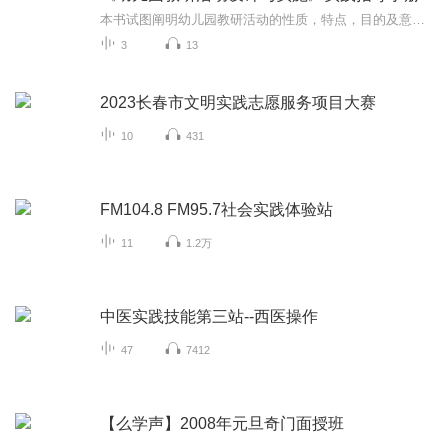
本书试图阐明幼儿园教研活动的性质，特点，目的及意义，强调从解决幼儿园保教工作实际面临的问题出发，有效开展各种形式的教研活动，让幼儿园教师提高解决实际问题，提高专业能力，让工作变得更加轻松，增强职业幸福感。
3
13
2023长春市文明实践志愿服务项目大赛
10
431
FM104.8 FM95.7社会实践体验站
11
1.2万
中医实践技能第三站--西医操作
47
7412
【么学声】2008年元旦奇门面授班