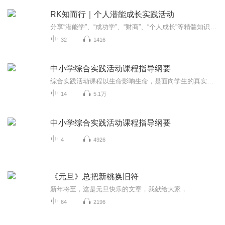
RK知而行｜个人潜能成长实践活动
分享“潜能学”、“成功学”、“财商”、“个人成长”等精髓知识！我们现在正在进行个人潜能成长实践活动@4月。有兴趣参加活动的朋友可以咨询或留下微信。定下一个30天目标，激发自己的潜能，挑战成功！成为更自律优秀的自己！—Rocky教练
32
1416
中小学综合实践活动课程指导纲要
综合实践活动课程以生命影响生命，是面向学生的真实生活，关注学生发展需要，培养学生综合素质的跨学科实践性课程
14
5.1万
中小学综合实践活动课程指导纲要
4
4926
《元旦》总把新桃换旧符
新年将至，这是元旦快乐的文章，我献给大家，
64
2196