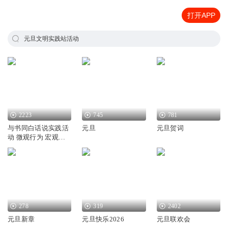
打开APP
元旦文明实践站活动
2223
745
781
与书同白话说实践活
元旦
元旦贺词
动 微观行为 宏观文
明
278
319
2402
元旦新章
元旦快乐2026
元旦联欢会