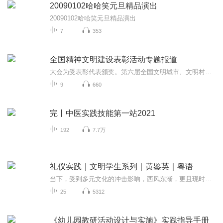
20090102哈哈笑元旦精品演出
20090102哈哈笑元旦精品演出
7
353
全国精神文明建设表彰活动专题报道
大会为受表彰代表颁奖。第六届全国文明城市、文明村镇、文明单位代表，第二届全国文明家庭、文明校园代表，新一届全国未成年人思想道德建设工作先进代表分别在大会上发言。
9
660
完丨中医实践技能第一站2021
192
7.7万
礼仪实践｜文明学生系列｜黄鉴英｜粤语
当下，受到多元文化的冲击影响，西风东渐，更且现时应试教育的模式下，有很多小孩子都丢掉了传统礼仪；一代一代成长，造成了严重的恶性循环，又间接造成了一些社会问题。 德政书院，以中国传统文化为重要基础，融合中西，录制出一套学生文明系列栏目，与大...
25
5312
《幼儿园教研活动设计与实施》实践指导手册