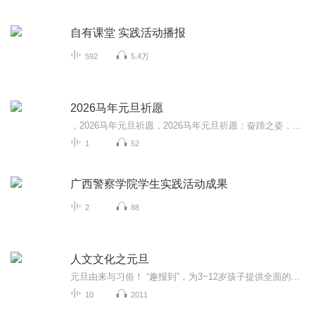
自有课堂 实践活动播报
592
5.4万
2026马年元旦祈愿
，2026马年元旦祈愿，2026马年元旦祈愿：奋蹄之姿，赴时代之约我祈愿，2026年的中国 山河锦绣，繁荣昌盛。我祈愿，2026年的每个奋斗者，都能策马扬鞭，不负韶华。我祈愿，2026年的情感世界，温暖纯粹 情谊绵长。我祈愿，，2026年的我们，心怀热爱，向阳而...
1
52
广西警察学院学生实践活动成果
2
88
人文文化之元旦
元旦由来与习俗！ “趣报到”，为3~12岁孩子提供全面的通识知识系列课程。让孩子广泛接触通识教育，掌握更全面的天文，历史，地理，艺术，生活及科普知识。找到兴趣，快乐成长！...
10
2011