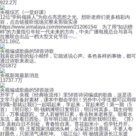
9
22.2万
央视综艺《一堂好课》
12位“学科领路人”为你点亮思想之光。想听老师们更多精彩内
容，点击链接听现场完整未剪辑实录
https://www.ximalaya.com/renwen/21206154/ 为了用“知识榜
样”的力量指引年轻一代未来的方向，中央广播电视总台与喜马
拉雅联合出品一档大型文化节目—...
52
1.16亿
央视编成歌曲的58首诗歌
我喜欢诗歌的短小精悍，它能述说心声。各色各样的事物，都可
通过诗歌来表达。
50
1872
央视新闻最新消息
13
737.7万
央视编成歌曲的58首故诗
开学了，央视《经典咏流传》里58首诗词编成的歌曲，这是语
文学习必备好素材，课本中都会学到！另外中小学生都可以用得
到哦~那就让我们一起唱起来，学起来，背起来吧！第一期（5
首）《明日歌》明·钱鹤滩明日复明日，明日何其多。我生待明
日，万事成蹉跎 。世人若被明日累，春去秋来老将至。朝看水
东流，暮看日西坠。百年明日能几何？请君听我明日歌。《苔》
清·袁枚白日不到处，青春恰自来。苔花如米小，也学牡丹开。
《墨梅》明·王冕我家洗砚池头树，朵朵花开淡墨痕。不要人夸
好颜色，只留清气满乾坤。《临江仙》明·杨慎滚滚长江东逝