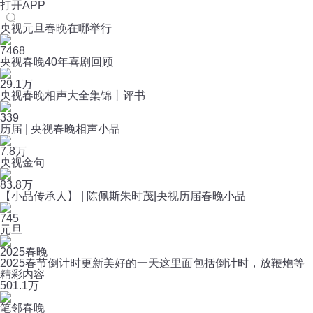
打开APP
央视元旦春晚在哪举行
7468
央视春晚40年喜剧回顾
29.1万
央视春晚相声大全集锦丨评书
339
历届 | 央视春晚相声小品
7.8万
央视金句
83.8万
【小品传承人】 | 陈佩斯朱时茂|央视历届春晚小品
745
元旦
2025春晚
2025春节倒计时更新美好的一天这里面包括倒计时，放鞭炮等
精彩内容
50
1.1万
笔邻春晚