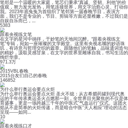
笔邻是一个温暖的大家庭，笔芯们秉承“真诚、坚韧、利他”的价
值观，努力发光发热，用笔连接世界，用文字治愈心灵、打动你
我。2023年底兔兔为首组织了笔邻第一届春晚节目，表演方
面，我们不是专业的，节目、剪辑等方面还显稚嫩，不过我们是
自娱自乐而已，...
5
383
跟着央视练文笔
在文字的星河中徜徉，于妙笔的天地间沉醉。“跟着央视练文
笔”专辑，宛如一座璀璨的文学殿堂。这里有央视名嘴的妙语珠
玑，有诗意与哲理交织的篇章。跟随他们的笔触，品味遣词造句
的精妙，汲取灵感甘泉，在文字的世界里雕琢自我，书写生活的
绚烂华章。
97
1.3万
2015VBL春晚
2015台友们自己的春晚
14
6852
为什么举行奥运会要点火炬
为什么举行奥运会要点火炬 圣火不熄：从古希腊药罐到现代奥
运的千年传承奥运圣火点燃那一刻，全世界目光聚焦的不仅是体
育盛事，更是一场跨越三千年的中医式"气血运行"仪式。这团火
焰从不是简单的火炬传递，而是暗合中医"天人相应"理论的活态
呈现——如同...
1
0
跟着央视练口才