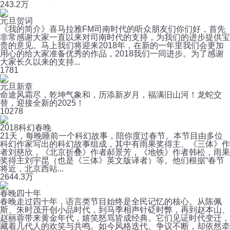
24
3.2万
元旦贺词
《我的简介》喜马拉雅FM司南时代的听众朋友们你们好，首先
非常感谢大家一直以来对司南时代的支持，为我们的进步提供宝
贵的意见。马上我们将迎来2018年，在新的一年里我们会更加
用心的给大家准备优秀的作品，2018我们一同进步。为了感谢
大家长久以来的支持...
1
781
元旦新章
命途风霜尽，乾坤气象和，历添新岁月，福满旧山河！龙蛇交
替，迎接全新的2025！
10
278
2018科幻春晚
21天，每晚睡前一个科幻故事，陪你度过春节。本节目由多位
科幻作家写出的科幻故事组成，其中有雨果奖得主、《三体》作
者刘慈欣，《北京折叠》作者郝景芳，《地铁》作者韩松，雨果
奖得主刘宇昆（也是《三体》英文版译者）等。他们根据“春节
将近，北京西站...
26
44.3万
春晚四十年
春晚走过四十年，语言类节目始终是全民记忆的核心。从陈佩
斯、朱时茂开创小品时代，到马季相声针砭时弊，再到赵本山、
赵丽蓉带来黄金年代，嬉笑怒骂皆成经典。它们见证时代变迁，
藏着几代人的欢笑与共鸣。如今风格迭代、争议不断，却依然牵