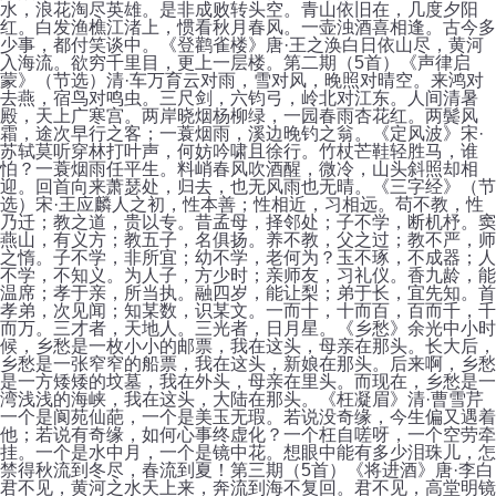
水，浪花淘尽英雄。是非成败转头空。青山依旧在，几度夕阳
红。白发渔樵江渚上，惯看秋月春风。一壶浊酒喜相逢。古今多
少事，都付笑谈中。《登鹳雀楼》唐·王之涣白日依山尽，黄河
入海流。欲穷千里目，更上一层楼。第二期（5首）《声律启
蒙》（节选）清·车万育云对雨，雪对风，晚照对晴空。来鸿对
去燕，宿鸟对鸣虫。三尺剑，六钧弓，岭北对江东。人间清暑
殿，天上广寒宫。两岸晓烟杨柳绿，一园春雨杏花红。两鬓风
霜，途次早行之客；一蓑烟雨，溪边晚钓之翁。《定风波》宋·
苏轼莫听穿林打叶声，何妨吟啸且徐行。竹杖芒鞋轻胜马，谁
怕？一蓑烟雨任平生。料峭春风吹酒醒，微冷，山头斜照却相
迎。回首向来萧瑟处，归去，也无风雨也无晴。《三字经》（节
选）宋·王应麟人之初，性本善；性相近，习相远。苟不教，性
乃迁；教之道，贵以专。昔孟母，择邻处；子不学，断机杼。窦
燕山，有义方；教五子，名俱扬。养不教，父之过；教不严，师
之惰。子不学，非所宜；幼不学，老何为？玉不琢，不成器；人
不学，不知义。为人子，方少时；亲师友，习礼仪。香九龄，能
温席；孝于亲，所当执。融四岁，能让梨；弟于长，宜先知。首
孝弟，次见闻；知某数，识某文。一而十，十而百，百而千，千
而万。三才者，天地人。三光者，日月星。《乡愁》余光中小时
候，乡愁是一枚小小的邮票，我在这头，母亲在那头。长大后，
乡愁是一张窄窄的船票，我在这头，新娘在那头。后来啊，乡愁
是一方矮矮的坟墓，我在外头，母亲在里头。而现在，乡愁是一
湾浅浅的海峡，我在这头，大陆在那头。《枉凝眉》清·曹雪芹
一个是阆苑仙葩，一个是美玉无瑕。若说没奇缘，今生偏又遇着
他；若说有奇缘，如何心事终虚化？一个枉自嗟呀，一个空劳牵
挂。一个是水中月，一个是镜中花。想眼中能有多少泪珠儿，怎
禁得秋流到冬尽，春流到夏！第三期（5首）《将进酒》唐·李白
君不见，黄河之水天上来，奔流到海不复回。君不见，高堂明镜