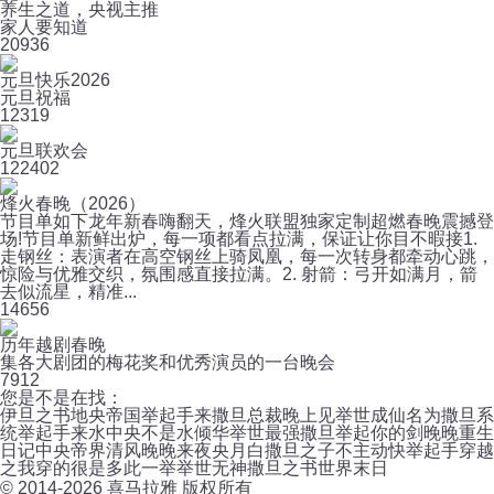
养生之道，央视主推
家人要知道
20
936
元旦快乐2026
元旦祝福
12
319
元旦联欢会
12
2402
烽火春晚（2026）
节目单如下龙年新春嗨翻天，烽火联盟独家定制超燃春晚震撼登
场!节目单新鲜出炉，每一项都看点拉满，保证让你目不暇接1.
走钢丝：表演者在高空钢丝上骑凤凰，每一次转身都牵动心跳，
惊险与优雅交织，氛围感直接拉满。2. 射箭：弓开如满月，箭
去似流星，精准...
14
656
历年越剧春晚
集各大剧团的梅花奖和优秀演员的一台晚会
7
912
您是不是在找：
伊旦之书
地央帝国
举起手来
撒旦总裁晚上见
举世成仙
名为撒旦
系
统举起手来
水中央不是水
倾华举世
最强撒旦
举起你的剑
晚晚重生
日记
中央帝界
清风晚晚来
夜央月白
撒旦之子
不主动快举起手
穿越
之我穿的很是多此一举
举世无神
撒旦之书世界末日
© 2014-
2026
喜马拉雅 版权所有