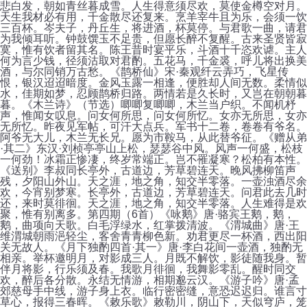
悲白发，朝如青丝暮成雪。人生得意须尽欢，莫使金樽空对月。
天生我材必有用，千金散尽还复来。烹羊宰牛且为乐，会须一饮
三百杯。岑夫子，丹丘生，将进酒，杯莫停。与君歌一曲，请君
为我倾耳听。钟鼓馔玉不足贵，但愿长醉不复醒。古来圣贤皆寂
寞，惟有饮者留其名。陈王昔时宴平乐，斗酒十千恣欢谑。主人
何为言少钱，径须沽取对君酌。五花马，千金裘，呼儿将出换美
酒，与尔同销万古愁。《鹊桥仙》宋·秦观纤云弄巧，飞星传
恨，银汉迢迢暗度。金风玉露一相逢，便胜却人间无数。柔情似
水，佳期如梦，忍顾鹊桥归路。两情若是久长时，又岂在朝朝暮
暮。《木兰诗》（节选）唧唧复唧唧，木兰当户织。不闻机杼
声，惟闻女叹息。问女何所思，问女何所忆。女亦无所思，女亦
无所忆。昨夜见军帖，可汗大点兵。军书十二卷，卷卷有爷名。
阿爷无大儿，木兰无长兄。愿为市鞍马，从此替爷征。《赠从弟
·其二》东汉·刘桢亭亭山上松，瑟瑟谷中风。风声一何盛，松枝
一何劲！冰霜正惨凄，终岁常端正。岂不罹凝寒？松柏有本性。
《送别》李叔同长亭外，古道边，芳草碧连天。晚风拂柳笛声
残，夕阳山外山。天之涯，地之角，知交半零落。一壶浊酒尽余
欢，今宵别梦寒。长亭外，古道边，芳草碧连天。问君此去几时
还，来时莫徘徊。天之涯，地之角，知交半零落。人生难得是欢
聚，惟有别离多。第四期（6首）《咏鹅》唐·骆宾王鹅，鹅，
鹅，曲项向天歌。白毛浮绿水，红掌拨清波。《渭城曲》唐·王
维渭城朝雨浥轻尘，客舍青青柳色新。劝君更尽一杯酒，西出阳
关无故人。《月下独酌四首·其一》唐·李白花间一壶酒，独酌无
相亲。举杯邀明月，对影成三人。月既不解饮，影徒随我身。暂
伴月将影，行乐须及春。我歌月徘徊，我舞影零乱。醒时同交
欢，醉后各分散。永结无情游，相期邈云汉。《游子吟》唐·孟
郊慈母手中线，游子身上衣。临行密密缝，意恐迟迟归。谁言寸
草心，报得三春晖。《敕乐歌》敕勒川，阴山下，天似穹庐，笼