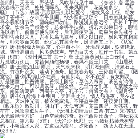
盖四野。天苍苍，野茫茫，风吹草低见牛羊。《春晓》唐·孟浩
然春眠不觉晓，处处闻啼鸟。夜来风雨声，花落知多少。《离
骚》（节选）战国·屈原驷玉虬以桀鹥兮，溘埃风余上征。朝发
轫于苍梧兮，夕余至乎县圃。欲少留此灵琐兮，日忽忽其将暮。
吾令羲和弭节兮，望崦嵫而勿迫。路漫漫其修远兮，吾将上下而
求索。饮余马于咸池兮，总余辔乎扶桑。折若木以拂日兮，聊逍
遥以相羊。前望舒使先驱兮，后飞廉使奔属。鸾皇为余先戒兮，
雷师告余以未具。吾令凤鸟飞腾兮，继之以日夜。飘风屯其相离
兮，帅云霓而来御。纷总总其离合兮，斑陆离其上下。《从军
行》唐·杨炯烽火照西京，心中自不平。牙璋辞凤阙，铁骑绕龙
城。雪暗凋旗画，风多杂鼓声。宁为百夫长，胜作一书生。第五
期（6首）《凉州词二首·其一》唐·王之涣黄河远上白云间，一
片孤城万仞山。羌笛何须怨杨柳，春风不度玉门关。《山居秋
暝》唐·王维空山新雨后，天气晚来秋。明月松间照，清泉石上
流。竹喧归浣女，莲动下渔舟。随意春芳歇，王孙自可留。《陋
室铭》唐·刘禹锡山不在高，有仙则名。水不在深，有龙则灵。
斯是陋室，惟吾德馨。苔痕上阶绿，草色入帘青。谈笑有鸿儒，
往来无白丁。可以调素琴，阅金经。无丝竹之乱耳，无案牍之劳
形。南阳诸葛庐，西蜀子云亭，孔子云：何陋之有？《望月怀
远》唐·张九龄海上生明月，天涯共此时。情人怨遥夜，竟夕起
相思。灭烛怜光满，披衣觉露滋。不堪盈手赠，还寝梦佳期。
《敕乐歌》敕勒川，阴山下，天似穹庐，笼盖四野。天苍苍，野
茫茫，风吹草低见牛羊。《饮湖上初晴后雨二首·其二》宋·苏轼
水光潋滟晴方好，山色空蒙雨亦奇。欲把西湖比西子，淡妆浓抹
总相宜。第六期（5首）《天净沙·秋思》元·马致远枯藤老树昏
鸦，小桥流水人家，古道西风瘦马。夕阳西下，断肠人在天涯。
62
3.6万