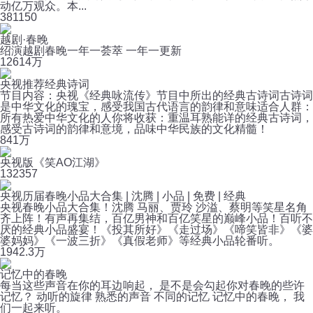
动亿万观众。本...
38
1150
越剧·春晚
绍演越剧春晚一年一荟萃 一年一更新
126
14万
央视推荐经典诗词
节目内容：央视《经典咏流传》节目中所出的经典古诗词古诗词
是中华文化的瑰宝，感受我国古代语言的韵律和意味适合人群：
所有热爱中华文化的人你将收获：重温耳熟能详的经典古诗词，
感受古诗词的韵律和意境，品味中华民族的文化精髓！
84
1万
央视版《笑AO江湖》
13
2357
央视历届春晚小品大合集 | 沈腾 | 小品 | 免费 | 经典
央视春晚小品大合集！沈腾 马丽、贾玲 沙溢、蔡明等笑星名角
齐上阵！有声再集结，百亿男神和百亿笑星的巅峰小品！百听不
厌的经典小品盛宴！《投其所好》《走过场》《啼笑皆非》《婆
婆妈妈》《一波三折》《真假老师》等经典小品轮番听。
19
42.3万
记忆中的春晚
每当这些声音在你的耳边响起， 是不是会勾起你对春晚的些许
记忆？ 动听的旋律 熟悉的声音 不同的记忆 记忆中的春晚， 我
们一起来听。