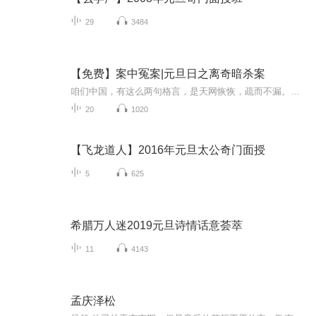
29
3484
【免费】案中冤案|元旦日之离奇暗杀案
咱们中国，有这么两句格言，是天网恢恢，疏而不漏。这两句话中，所含的意义，就是言其人要作了恶事，纵然一时侥幸，能够逃出法网，但是叶落归根，依然逃不出天网去。所谓人间私语，天闻若雷，暗室亏心，神目如电，少不得默默中有个道理，总会有报应临头的...
20
1020
【飞龙道人】2016年元旦太公奇门面授
5
625
希腊万人迷2019元旦诗情话意荟萃
11
4143
孟庆泽松