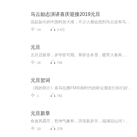
马云励志演讲喜庆迎接2019元旦
说起如今的中国科技大佬，不少人都会想到马云还有马化腾等人。尤其是马云，关于科技这一方面也是有投资不小的。可能很多人都还将阿里巴巴和马云定位在电商上，其实阿里巴巴早就变成了一个多元化的企业了。而且，在人工智能这一方面，马云可是有不少的成就...
14
3.4万
元旦
元旦启新章，岁华皆可期。寒辞去冬雪，暖带入春风，旧岁遗憾随烟散。愿新年有光有暖，万事顺意，岁岁胜今朝。
16
745
元旦贺词
《我的简介》喜马拉雅FM司南时代的听众朋友们你们好，首先非常感谢大家一直以来对司南时代的支持，为我们的进步提供宝贵的意见。马上我们将迎来2018年，在新的一年里我们会更加用心的给大家准备优秀的作品，2018我们一同进步。为了感谢大家长久以来的支持...
1
781
元旦新章
命途风霜尽，乾坤气象和，历添新岁月，福满旧山河！龙蛇交替，迎接全新的2025！
10
278