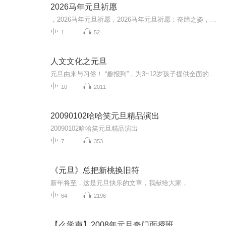
2026马年元旦祈愿
，2026马年元旦祈愿，2026马年元旦祈愿：奋蹄之姿，赴时代之约我祈愿，2026年的中国 山河锦绣，繁荣昌盛。我祈愿，2026年的每个奋斗者，都能策马扬鞭，不负韶华。我祈愿，2026年的情感世界，温暖纯粹 情谊绵长。我祈愿，，2026年的我们，心怀热爱，向阳而...
1
52
人文文化之元旦
元旦由来与习俗！ “趣报到”，为3~12岁孩子提供全面的通识知识系列课程。让孩子广泛接触通识教育，掌握更全面的天文，历史，地理，艺术，生活及科普知识。找到兴趣，快乐成长！...
10
2011
20090102哈哈笑元旦精品演出
20090102哈哈笑元旦精品演出
7
353
《元旦》总把新桃换旧符
新年将至，这是元旦快乐的文章，我献给大家，
64
2196
【么学声】2008年元旦奇门面授班