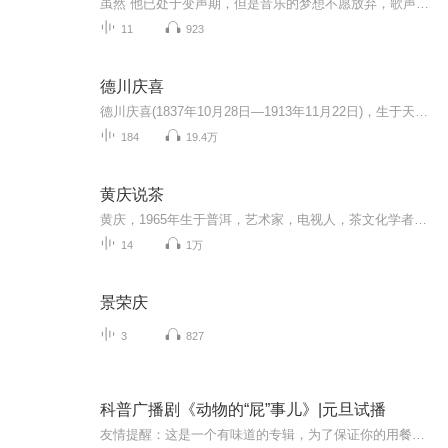
虽然 他已处于变声期，但是音乐的梦想不愿放弃，歌声中有着他倔强的努力，永不服输才是他生活的准则。学打鼓，学双排键，学唱歌，他在业余时间不停地追逐着自己的梦想，祝福他吧！未来的成功达人！
11
923
德川庆喜
德川庆喜(1837年10月28日―1913年11月22日)，生于天保八年9月29日(1837年10月28日)，卒于大正二年(1913年)11月22日。江户幕府第15代将军，也是末代将军。水户藩主德川齐昭的第七子。德川庆喜是德川幕府中的末代将军，被称为最后的”日本王“，也是德川幕府...
184
19.4万
黄庆说茶
黄庆，1965年生于普洱，艺术家，电视人，茶文化学者，澜沧古茶首席文化官。著有《古茶古道古风》《古茶传奇》等著作，《千年茶韵》纪录片制作人，茶界大型茶山行活动“寻味问茶”的学术导师。他的狂草书法，将澜沧江的生命律动赓续在鬼神莫测的笔锋；他的摄影机，赶在茶叶文明遗迹被现代破坏之前就收录下那段古朴神秘的历史；他的著作，是茶马古道上的孑立行走的背影。他独到的茶理见解，以及用自己的脚步丈量云南每一寸土地的沧桑，都令茶友为之着迷。我们在此听他讲述，关于世界茶树起源地澜沧江流域古茶文明的...
14
1万
景荣庆
3
827
科普广播剧《动物的“屁”事儿》|元旦试播
友情提醒：这是一个有味道的专辑，为了保证你的用餐心情，请不要在进食时收听！《动物的“屁”事儿》 作者: [美] 尼克·卡鲁索 ／ [英] 达尼·拉巴奥蒂 著， [美] 伊桑·科贾克 绘图，王佩、王双语 译猫会放屁，它们的屁臭得很。章鱼虽然不放屁，但可...