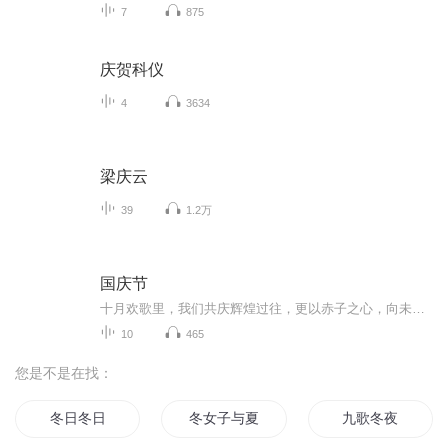
7
875
庆贺科仪
4
3634
梁庆云
39
1.2万
国庆节
十月欢歌里，我们共庆辉煌过往，更以赤子之心，向未来书写滚烫的誓言——这盛世，值得我们以热爱相拥。
10
465
您是不是在找：
冬日冬日
冬女子与夏女子
九歌冬夜