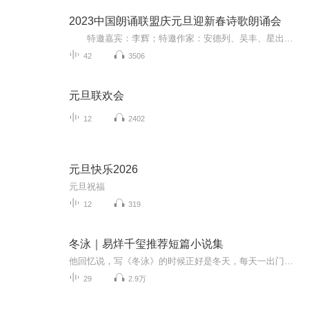
2023中国朗诵联盟庆元旦迎新春诗歌朗诵会
特邀嘉宾：李辉；特邀作家：安德列、吴丰、星出而作、静水流深；总策划：凤雏生；总监制：静心；总导演：化虹；执行总监：莺子；主持人：静心、化虹
42
3506
元旦联欢会
12
2402
元旦快乐2026
元旦祝福
12
319
冬泳｜易烊千玺推荐短篇小说集
他回忆说，写《冬泳》的时候正好是冬天，每天一出门就是飞沙走石和路上的脏雪，内心有点烦躁不安，动笔写作是他对现实做出的一点抵抗。对我来说，《冬泳》有一点寓言小说的味道，主人公有象征性，他代表了某一类人，或者一群在精神和行为上相近的人群。我想呈现的是，一个始终背负伤痕的人，会如何处理内心的伤疤？会在何时何地，以何种方式爆发？入选新浪好书榜“2018年度十大好书”获第四届单向街·书店文学奖“年度作品奖”作者凭借首部小说集《冬泳》获第17届华语文学传媒盛典“年度最具潜力新人”。
29
2.9万