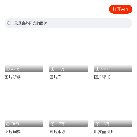
打开APP
元旦窗外阳光的图片
4.8万
1.1万
5861
图片听读
图片库
图片评书
2863
1.7万
1.8万
图片词典
图片跟读
叶罗丽图片