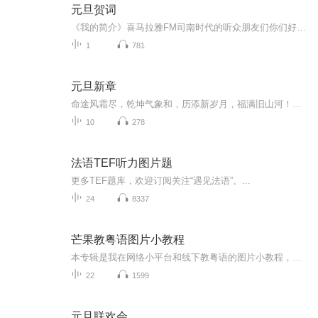
元旦贺词
《我的简介》喜马拉雅FM司南时代的听众朋友们你们好，首先非常感谢大家一直以来对司南时代的支持，为我们的进步提供宝贵的意见。马上我们将迎来2018年，在新的一年里我们会更加用心的给大家准备优秀的作品，2018我们一同进步。为了感谢大家长久以来的支持...
1
781
元旦新章
命途风霜尽，乾坤气象和，历添新岁月，福满旧山河！龙蛇交替，迎接全新的2025！
10
278
法语TEF听力图片题
更多TEF题库，欢迎订阅关注“遇见法语”。...
24
8337
芒果教粤语图片小教程
本专辑是我在网络小平台和线下教粤语的图片小教程，做成图片是方便传播保存下来哦！这些教程涉及生活各方面，而且是基础加地道口语都有，非常实用，建议保存！
22
1599
元旦联欢会