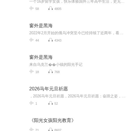
一个16岁留学女孩，快乐体验国外三年高中生活，史无前例地被美国名校富兰克林.马歇尔大学全奖录取。生活就是如此简单，生命就要这样绽放；25年的中国父母教育经验，向你展现中国教育的智慧和精华；告诉你，一个中国女孩的成长教育轨迹。。。。。。
58
4805
窗外是黑海
2022年2月开始的俄乌冲突至今已经持续了近两年，看到因冲突导致的焦土一片，不禁让人回想起那曾经的岁月静好，黑海边的小城市刻赤，记录了一段让人难以忘怀的异国亲情。如果不是亲身经历过或美好，或挣扎的时光，又怎会珍惜现下最最简单的需求---和平！
44
4343
窗外是黑海
来自乌克兰��小镇的阳光手记
18
768
2026马年元旦祈愿
，2026马年元旦祈愿，2026马年元旦祈愿：奋蹄之姿，赴时代之约我祈愿，2026年的中国 山河锦绣，繁荣昌盛。我祈愿，2026年的每个奋斗者，都能策马扬鞭，不负韶华。我祈愿，2026年的情感世界，温暖纯粹 情谊绵长。我祈愿，，2026年的我们，心怀热爱，向阳而...
1
52
《阳光女孩阳光教育》
21
8607