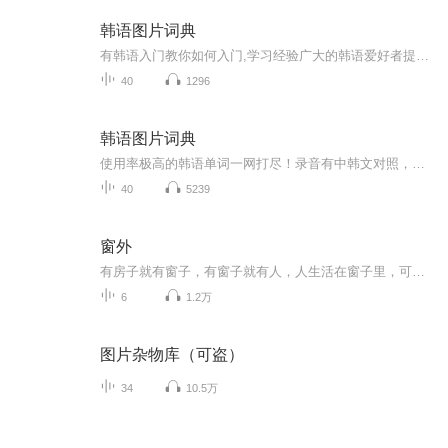
韩语图片词典
有韩语入门教你如何入门,学习经验广大的韩语爱好者提供自己学习的心得体会;韩语词汇包含各类词汇满足你各个方面的需求;韩语阅读:韩国古今各种书籍、童话、谚语等的阅读;韩语...
40
1296
韩语图片词典
使用率极高的韩语单词一网打尽！录音有中韩文对照，方便同学们在路上收听磨耳朵！更多韩语学习的内容，欢迎关注订阅“韩语助手FM” ：）
40
5239
窗外
有房子就有窗子，有窗子就有人，人生活在窗子里，可是窗外的世界比窗子里美丽
6
1.2万
图片杂物库（可盗）
34
10.5万