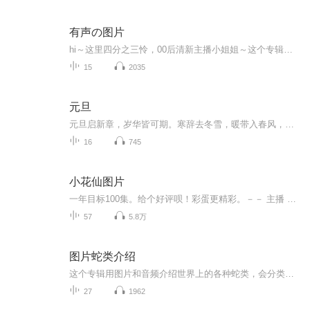
有声の图片
hi～这里四分之三怜，00后清新主播小姐姐～这个专辑是由四分之三怜与微笑小熊工作室合作出版，由于都是千怜的工作室，所以质量保障十分，如果您恶意差评，说明您眼睛要么是x了，要么就是您道德有问题～好啦，也当作是千怜500粉丝的福利专辑叭别对我说我喜欢你你廉价的喜欢抵不上夏天的一根雪糕
15
2035
元旦
元旦启新章，岁华皆可期。寒辞去冬雪，暖带入春风，旧岁遗憾随烟散。愿新年有光有暖，万事顺意，岁岁胜今朝。
16
745
小花仙图片
一年目标100集。给个好评呗！彩蛋更精彩。－－ 主播 贝瑞吖也叫逆光小爱
57
5.8万
图片蛇类介绍
这个专辑用图片和音频介绍世界上的各种蛇类，会分类别介绍，如有错误欢迎指正。
27
1962