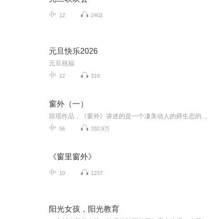
12
2402
元旦快乐2026
元旦祝福
12
319
窗外（一）
琼瑶作品，《窗外》讲述的是一个凄美动人的师生恋的故事。
56
332.9万
《窗里窗外》
10
1237
阳光女孩，阳光教育