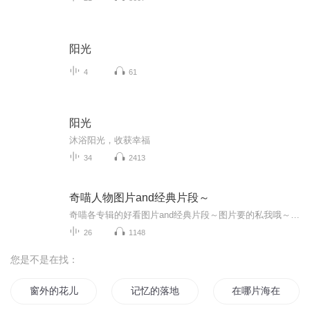
阳光
4
61
阳光
沐浴阳光，收获幸福
34
2413
奇喵人物图片and经典片段～
奇喵各专辑的好看图片and经典片段～图片要的私我哦～我发泥～（要关注+专辑好评噢）
26
1148
您是不是在找：
窗外的花儿
记忆的落地窗
在哪片海在那片海