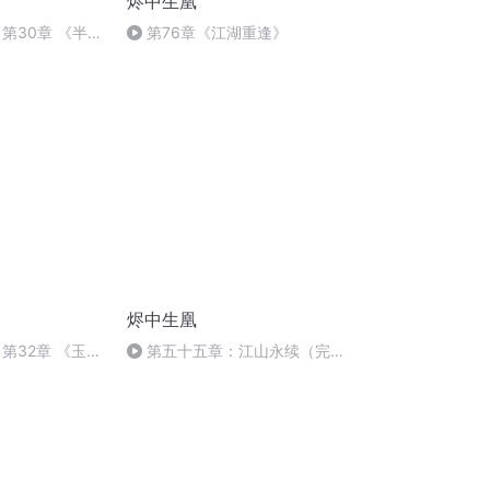
烬中生凰
第30章 《半壁
第76章《江湖重逢》
烬中生凰
第32章 《玉佩
第五十五章：江山永续（完
结）