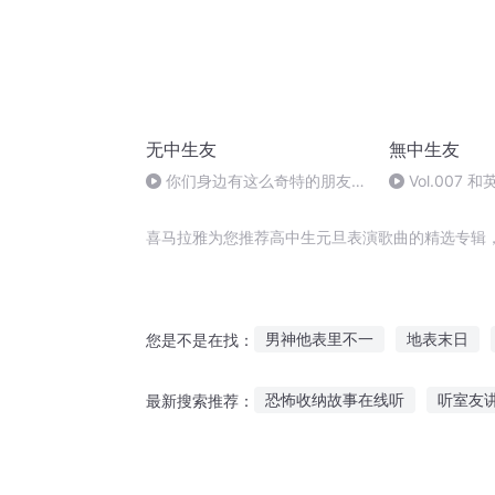
无中生友
無中生友
你们身边有这么奇特的朋友
Vol.007
吗？
聊聊她的戏剧
喜马拉雅为您推荐高中生元旦表演歌曲的精选专辑
男神他表里不一
地表末日
您是不是在找：
神奇的手表
时空穿越手表
恐怖收纳故事在线听
听室友
最新搜索推荐：
里表世界
走路用耳机听故事
直播故事