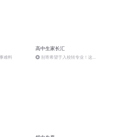
高中生家长汇
事难料
别寄希望于入校转专业！这几
类特殊招生，转专业有硬性门槛