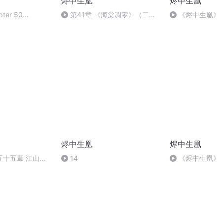
烬中生凰
烬中生凰
pter 50
第41章 《海棠凋零》（二）
《烬中生凰》 
_02.mp3
江山》(下)
烬中生凰
烬中生凰
五十五章 江山永
14
《烬中生凰》 
轮回》(下).mp3