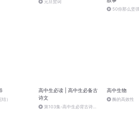
故事
元旦贺词
50你那么坚
6
高中生必读 | 高中生必备古
高中生物
诗文
完结）
酶的高效性
第103集-高中生必背古诗文-
古诗文的表现手法（三）（完）