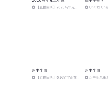
2026马年元旦祈愿
高中生物学
【直播回听】2026马年元旦
Unit 12 Cha
祈愿
Populations
烬中生凰
烬中生凰
【直播回听】微风简宁正在直
烬中生凰第
播
续