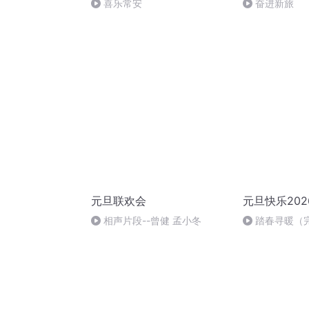
喜乐常安
奋进新旅
元旦联欢会
元旦快乐202
相声片段--曾健 孟小冬
踏春寻暖（