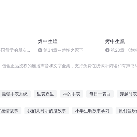
烬中生煌
烬中生凰
 和英国留学的朋友
第34章～楚翊之死下
第20章 《楚
新生活
，包含正品授权的连播声音和文字全集，支持免费在线试听阅读和有声书M
最强手表系统
里表双生
神的手表
每日一表白
穿越时表
高歌御龙曲
嘿快表白
神魔表王
高中进行曲
为人师表
讲感情故事
我们儿时听的鬼故事
小学生听故事学习
原创音乐
在线听胎教
听故事学英语音标
听大人以前的故事作文
人间鲁