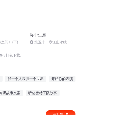
烬中生凰
翊之问》(下)
第五十一章江山永续
P3打包下载。
我一个人表演一个世界
开始你的表演
我的超能手表
为你师表
念曲高歌
你听故事文案
听秘密特工队故事
班故事在线听
苹果手机听故事老是停
手机端