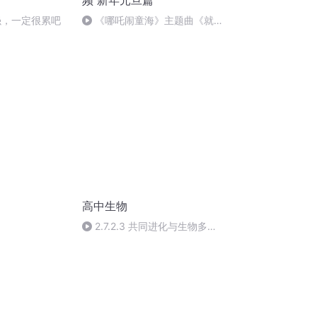
频 新年元旦篇
强，一定很累吧
《哪吒闹童海》主题曲《就是
哪吒》
高中生物
2.7.2.3 共同进化与生物多样
性的形成