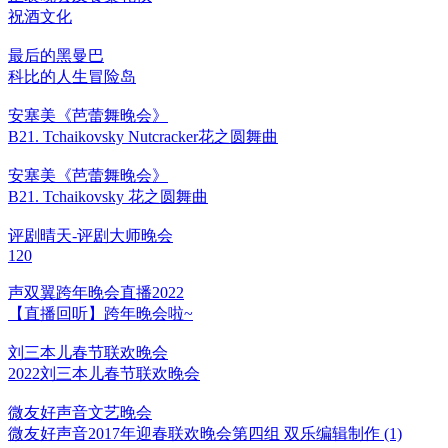
祝酒文化
最后的黑曼巴
科比的人生冒险岛
安塞美《芭蕾舞晚会》
B21. Tchaikovsky Nutcracker花之圆舞曲
安塞美《芭蕾舞晚会》
B21. Tchaikovsky 花之圆舞曲
评剧晴天-评剧大师晚会
120
声双翼跨年晚会直播2022
【直播回听】跨年晚会啦~
刘三本儿春节联欢晚会
2022刘三本儿春节联欢晚会
微友好声音文艺晚会
微友好声音2017年迎春联欢晚会第四组 双乐编辑制作 (1)