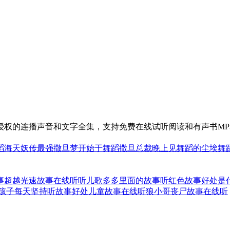
授权的连播声音和文字全集，支持免费在线试听阅读和有声书MP
蹈海天妖传
最强撒旦
梦开始于舞蹈
撒旦总裁晚上见
舞蹈的尘埃
舞
事
超越光速故事在线听
听儿歌多多里面的故事
听红色故事好处是
孩子每天坚持听故事好处
儿童故事在线听狼
小哥丧尸故事在线听