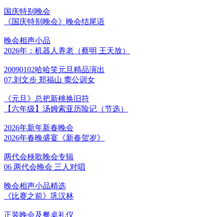
国庆特别晚会
《国庆特别晚会》晚会结尾语
晚会相声小品
2026年：机器人养老（蔡明 王天放）
20090102哈哈笑元旦精品演出
07.刘文步 郑福山 窦公训女
《元旦》总把新桃换旧符
【六年级】汤姆索亚历险记（节选）
2026年新年新春晚会
2026年春晚盛宴《新春贺岁》
两代会秧歌晚会专辑
06 两代会晚会 三人对唱
晚会相声小品精选
《比赛之前》巩汉林
正装晚会及餐桌礼仪