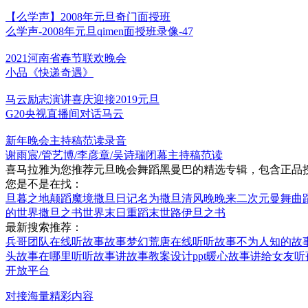
【么学声】2008年元旦奇门面授班
么学声-2008年元旦qimen面授班录像-47
2021河南省春节联欢晚会
小品《快递奇遇》
马云励志演讲喜庆迎接2019元旦
G20央视直播间对话马云
新年晚会主持稿范读录音
谢雨宸/管艺博/李彦章/吴诗瑞闭幕主持稿范读
喜马拉雅为您推荐元旦晚会舞蹈黑曼巴的精选专辑，包含正品
您是不是在找：
旦暮之地
颠蹈魔境
撒旦日记
名为撒旦
清风晚晚来
二次元曼舞曲
的世界
撒旦之书世界末日
重蹈末世路
伊旦之书
最新搜索推荐：
兵哥团队在线听故事
故事梦幻荒唐在线听
听故事不为人知的故
头故事在哪里听
听故事讲故事教案设计ppt
暖心故事讲给女友听
开放平台
对接海量精彩内容