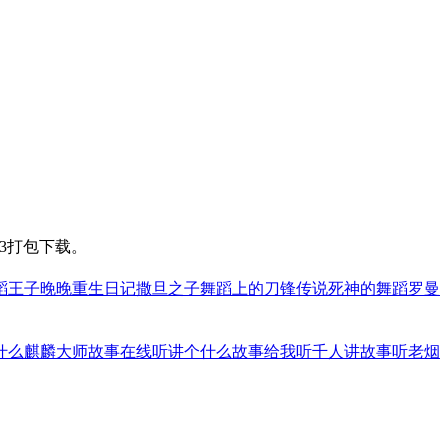
3打包下载。
蹈王子
晚晚重生日记
撒旦之子
舞蹈上的刀锋
传说死神的舞蹈
罗曼
什么
麒麟大师故事在线听
讲个什么故事给我听
千人讲故事听
老烟