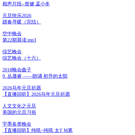
相声片段--曾健 孟小冬
元旦快乐2026
踏春寻暖（完结）
空中晚会
第22期晨读.mp3
综艺晚会
综艺晚会（十六）
2018晚会曲子
9. 丛晟睿 ——朗诵 初升的太阳
2026马年元旦祈愿
【直播回听】2026马年元旦祈愿
人文文化之元旦
美国的元旦习俗
宇墨各类晚会
【直播回听】纯吼~纯吼 太T M累